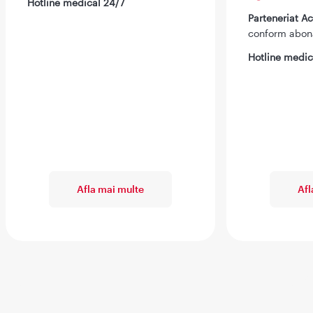
Hotline medical 24/7
Parteneriat 
conform abo
Hotline medic
Afla mai multe
Afl