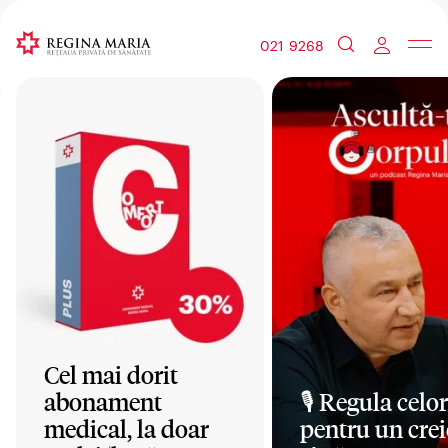
021 9268
Cel mai dorit
abonament
🎙️ Regula celor
medical, la doar
pentru un crei