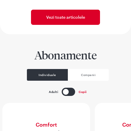
Vezi toate articolele
Abonamente
Individuale
Companii
Adulti
Copii
Comfort
Com