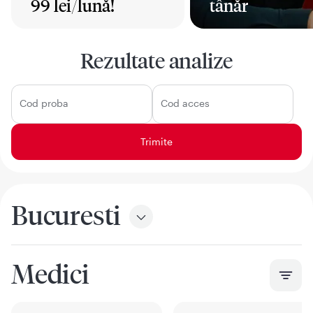
99 lei/lună!
tânăr
Mai mult
Mai mult
Rezultate analize
Cod proba
Cod acces
Bucuresti
Medici