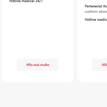
Hotline medical 24/7
Parteneriat 
conform abo
Hotline medic
Afla mai multe
Afl