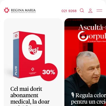
021 9268
Cel mai dorit
abonament
🎙️ Regula celor
medical, la doar
pentru un crei