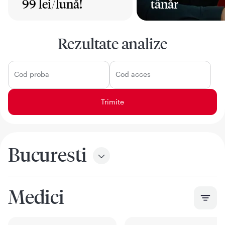
99 lei/lună!
tânăr
Mai mult
Mai mult
Rezultate analize
Cod proba
Cod acces
Bucuresti
Medici