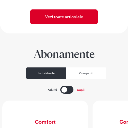
Vezi toate articolele
Abonamente
Individuale
Companii
Adulti
Copii
Comfort
Com