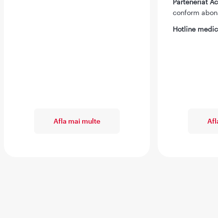
Parteneriat 
conform abo
Hotline medic
Afla mai multe
Afl