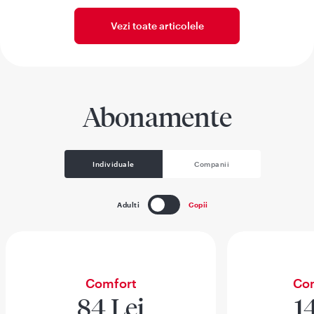
Vezi toate articolele
Abonamente
Individuale
Companii
Adulti
Copii
Comfort
Com
84 Lei
1