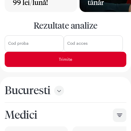
99 lei/lună!
tânăr
Mai mult
Mai mult
Rezultate analize
Cod proba
Cod acces
Bucuresti
Medici