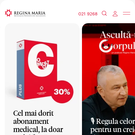
021 9268
Cel mai dorit
abonament
🎙️ Regula celor
medical, la doar
pentru un crei