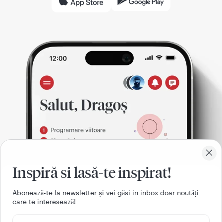
Inspiră si lasă-te inspirat!
Aboneazǎ-te la newsletter și vei gǎsi in inbox doar noutǎți
care te intereseazǎ!
021 9268