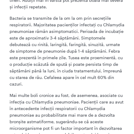
tineri. Adulții mai în vârstă pot prezenta boală mai severă
și infecții repetate.
Bacteria se transmite de la om la om prin secrețiile
respiratorii. Majoritatea pacienților infectați cu Chlamydia
pneumoniae rămân asimptomatici. Perioada de incubație
este de aproximativ 3-4 săptămâni. Simptomele
debutează cu rinită, laringită, faringită, sinuzită, urmate
de simptome de pneumonie după 1-4 săptămâni. Febra
este prezentă în primele zile. Tusea este proeminentă, cu
o producție scăzută de spută și poate persista timp de
săptămâni până la luni, în ciuda tratamentului, împreună
cu starea de rău. Cefaleea apare în cel mult 60% din
cazuri.
Mai multe boli cronice au fost, de asemenea, asociate cu
infecția cu Chlamydia pneumoniae. Pacienții care au avut
în antecedente infecții respiratorii cu Chlamydia
pneumoniae au probabilitate mai mare de a dezvolta
bronșite astmatiforme, sugerându-se că aceste
microorganisme pot fi un factor important în dezvoltarea