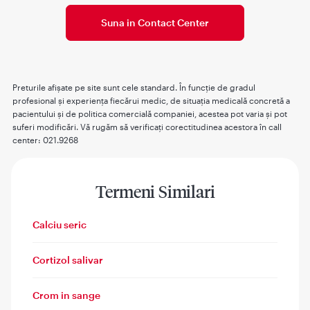
Suna in Contact Center
Preturile afişate pe site sunt cele standard. În funcţie de gradul
profesional şi experienţa fiecărui medic, de situaţia medicală concretă a
pacientului şi de politica comercială companiei, acestea pot varia şi pot
suferi modificări. Vă rugăm să verificaţi corectitudinea acestora în call
center: 021.9268
Termeni Similari
Calciu seric
Cortizol salivar
Crom in sange