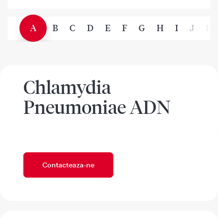
A
B
C
D
E
F
G
H
I
J
K
Chlamydia
Pneumoniae ADN
Contacteaza-ne