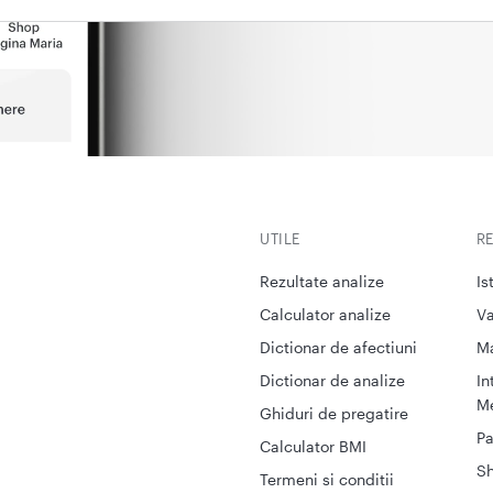
UTILE
R
Rezultate analize
Is
Calculator analize
Va
Dictionar de afectiuni
M
Dictionar de analize
In
Me
Ghiduri de pregatire
Pa
Calculator BMI
S
Termeni si conditii