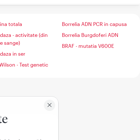
bina totala
Borrelia ADN PCR in capusa
idaza - activitate (din
Borrelia Burgdoferi ADN
e sange)
BRAF - mutatia V600E
idaza in ser
Wilson - Test genetic
te