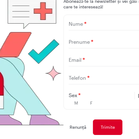
Aboneazǎ-te la newsletter și vei gǎsi 
care te intereseazǎ!
Nume
Prenume
Email
Descarcă 
Telefon
mobilă R
Sex
M
F
Renunţă