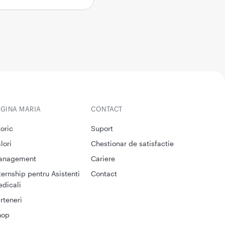
EGINA MARIA
CONTACT
toric
Suport
lori
Chestionar de satisfactie
anagement
Cariere
ternship pentru Asistenti
Contact
dicali
rteneri
hop