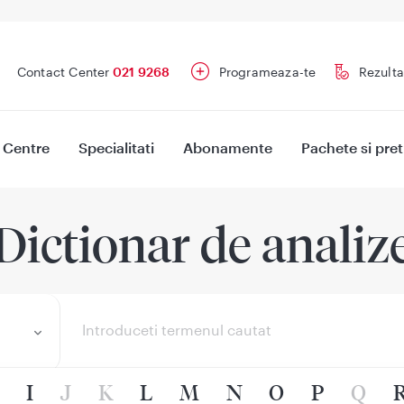
Contact Center
021 9268
Programeaza-te
Rezulta
Centre
Specialitati
Abonamente
Pachete si pret
Dictionar de analiz
I
J
K
L
M
N
O
P
Q