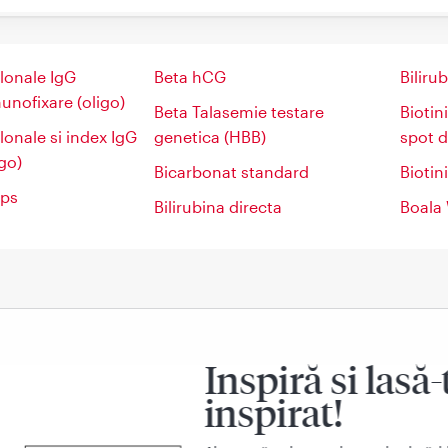
lonale IgG
Beta hCG
Biliru
unofixare (oligo)
Beta Talasemie testare
Biotin
lonale si index IgG
genetica (HBB)
spot d
go)
Bicarbonat standard
Biotin
aps
Bilirubina directa
Boala 
Inspiră si lasă-
inspirat!