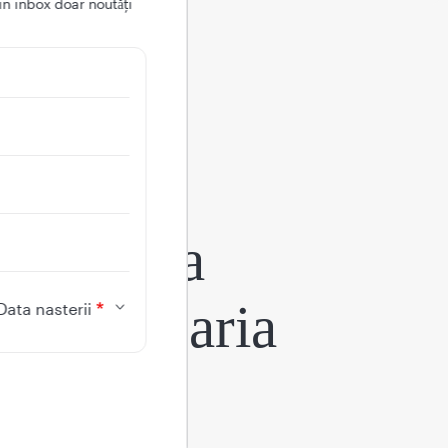
in inbox doar noutǎți
aplicația
egina Maria
Data nasterii