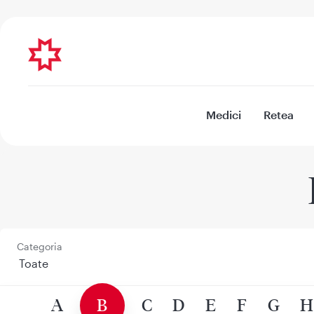
Medici
Retea
Categoria
A
B
C
D
E
F
G
H