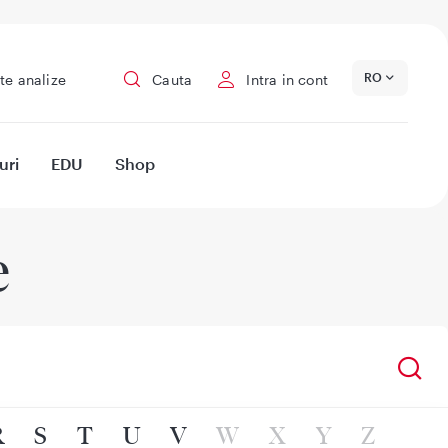
RO
te analize
Cauta
Intra in cont
uri
EDU
Shop
e
R
S
T
U
V
W
X
Y
Z