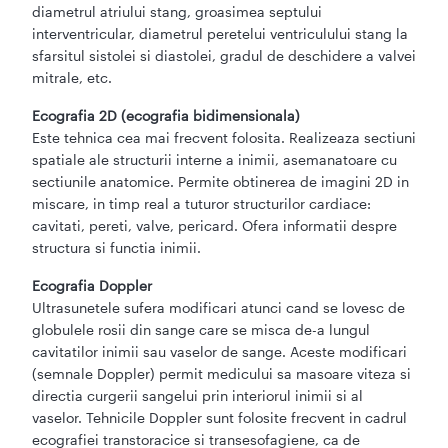
diametrul atriului stang, groasimea septului
interventricular, diametrul peretelui ventriculului stang la
sfarsitul sistolei si diastolei, gradul de deschidere a valvei
mitrale, etc.
Ecografia 2D (ecografia bidimensionala)
Este tehnica cea mai frecvent folosita. Realizeaza sectiuni
spatiale ale structurii interne a inimii, asemanatoare cu
sectiunile anatomice. Permite obtinerea de imagini 2D in
miscare, in timp real a tuturor structurilor cardiace:
cavitati, pereti, valve, pericard. Ofera informatii despre
structura si functia inimii.
Ecografia Doppler
Ultrasunetele sufera modificari atunci cand se lovesc de
globulele rosii din sange care se misca de-a lungul
cavitatilor inimii sau vaselor de sange. Aceste modificari
(semnale Doppler) permit medicului sa masoare viteza si
directia curgerii sangelui prin interiorul inimii si al
vaselor. Tehnicile Doppler sunt folosite frecvent in cadrul
ecografiei transtoracice si transesofagiene, ca de