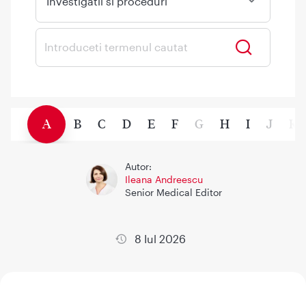
Investigatii si proceduri
A
B
C
D
E
F
G
H
I
J
K
Autor:
Ileana Andreescu
Senior Medical Editor
8 Iul 2026