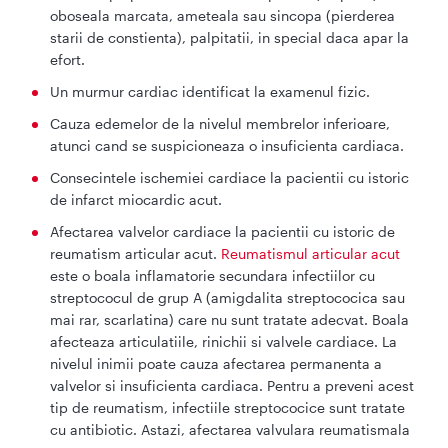
oboseala marcata, ameteala sau sincopa (pierderea
starii de constienta), palpitatii, in special daca apar la
efort.
Un murmur cardiac identificat la examenul fizic.
Cauza edemelor de la nivelul membrelor inferioare,
atunci cand se suspicioneaza o insuficienta cardiaca.
Consecintele ischemiei cardiace la pacientii cu istoric
de infarct miocardic acut.
Afectarea valvelor cardiace la pacientii cu istoric de
reumatism articular acut.
Reumatismul articular acut
este o boala inflamatorie secundara infectiilor cu
streptococul de grup A (amigdalita streptococica sau
mai rar, scarlatina) care nu sunt tratate adecvat. Boala
afecteaza articulatiile, rinichii si valvele cardiace. La
nivelul inimii poate cauza afectarea permanenta a
valvelor si insuficienta cardiaca. Pentru a preveni acest
tip de reumatism, infectiile streptococice sunt tratate
cu antibiotic. Astazi, afectarea valvulara reumatismala