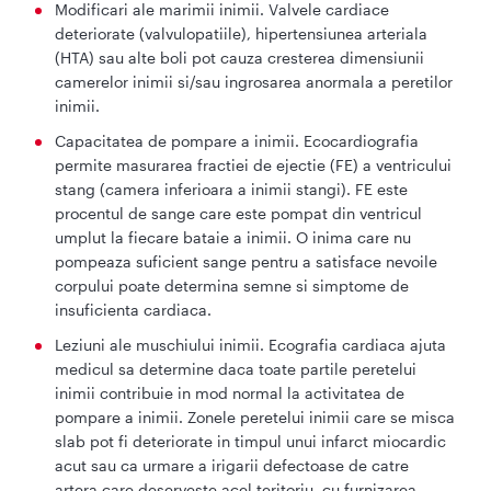
Modificari ale marimii inimii. Valvele cardiace
deteriorate (valvulopatiile), hipertensiunea arteriala
(HTA) sau alte boli pot cauza cresterea dimensiunii
camerelor inimii si/sau ingrosarea anormala a peretilor
inimii.
Capacitatea de pompare a inimii. Ecocardiografia
permite masurarea fractiei de ejectie (FE) a ventricului
stang (camera inferioara a inimii stangi). FE este
procentul de sange care este pompat din ventricul
umplut la fiecare bataie a inimii. O inima care nu
pompeaza suficient sange pentru a satisface nevoile
corpului poate determina semne si simptome de
insuficienta cardiaca.
Leziuni ale muschiului inimii. Ecografia cardiaca ajuta
medicul sa determine daca toate partile peretelui
inimii contribuie in mod normal la activitatea de
pompare a inimii. Zonele peretelui inimii care se misca
slab pot fi deteriorate in timpul unui infarct miocardic
acut sau ca urmare a irigarii defectoase de catre
artera care deserveste acel teritoriu, cu furnizarea