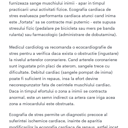
furnizeaza sange muschiului inimii - apar in timpul
practicarii unui activitati fizice. Ecografia cardiaca de
stres evalueaza performanta cardiaca atunci cand inima
este „fortata” sa se contracte mai puternic - este supusa
stresului fizic (pedalare pe bicicleta sau mers pe banda
rulanta) sau farmacologic (administrare de dobutamina).
Medicul cardiolog va recomanda o ecocardiografie de
stres pentru a verifica daca exista o obstructie (ingustare)
la nivelul arterelor coronariere. Cand arterele coronariene
sunt ingustate prin placi de aterom, sangele trece cu
dificultate. Debitul cardiac (sangele pompat de inima)
poate fi suficient in repaus, insa la efort devine
necorespunzator fata de cerintele muschiului cardiac.
Daca in timpul efortului o zona a inimii se contracta
anormal, este un semn indirect ca artera care iriga acea
zona a miocardului este obstruata.
Ecografia de stres permite un diagnostic precoce al
suferintei ischemice cardiace, inainte de aparitia
modificarilor la ecografia cardiaca de repaus, astfel incat