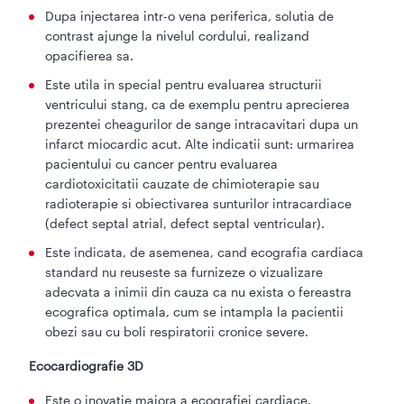
Dupa injectarea intr-o vena periferica, solutia de
contrast ajunge la nivelul cordului, realizand
opacifierea sa.
Este utila in special pentru evaluarea structurii
ventricului stang, ca de exemplu pentru aprecierea
prezentei cheagurilor de sange intracavitari dupa un
infarct miocardic acut. Alte indicatii sunt: urmarirea
pacientului cu cancer pentru evaluarea
cardiotoxicitatii cauzate de chimioterapie sau
radioterapie si obiectivarea sunturilor intracardiace
(defect septal atrial, defect septal ventricular).
Este indicata, de asemenea, cand ecografia cardiaca
standard nu reuseste sa furnizeze o vizualizare
adecvata a inimii din cauza ca nu exista o fereastra
ecografica optimala, cum se intampla la pacientii
obezi sau cu boli respiratorii cronice severe.
Ecocardiografie 3D
Este o inovatie majora a ecografiei cardiace.