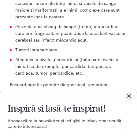
conexiuni anormale intre inima si vasele de sange
majore si malformatii ale inimii complexe care sunt
prezente inca la nastere.
Prezenta unui cheag de sange (tromb) intracardiac,
care prin fragmentare poate duce la accident vascular
cerebral sau infarct miocardic acut.
Tumori intracardiace
Afectiuni la nivelul pericardului (foita care inveleste
inima) ca de exemplu, pericardida, tamponada
cardiaca, tumori pericardice, etc.
Ecocardiografia permite diagnosticul, urmarirea,
aprecierea severitatii si ghidarea tratamentului
urmatoarelor afectiuni:
Inspiră si lasă-te inspirat!
Cardiomiopatie dilatativa
Cardiomiopatie hipertrofica obstructiva
Aboneazǎ-te la newsletter și vei gǎsi in inbox doar noutǎți
care te intereseazǎ!
Cardiopatie hipertensiva