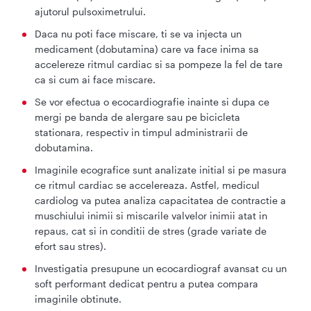
ajutorul pulsoximetrului.
Daca nu poti face miscare, ti se va injecta un
medicament (dobutamina) care va face inima sa
accelereze ritmul cardiac si sa pompeze la fel de tare
ca si cum ai face miscare.
Se vor efectua o ecocardiografie inainte si dupa ce
mergi pe banda de alergare sau pe bicicleta
stationara, respectiv in timpul administrarii de
dobutamina.
Imaginile ecografice sunt analizate initial si pe masura
ce ritmul cardiac se accelereaza. Astfel, medicul
cardiolog va putea analiza capacitatea de contractie a
muschiului inimii si miscarile valvelor inimii atat in
repaus, cat si in conditii de stres (grade variate de
efort sau stres).
Investigatia presupune un ecocardiograf avansat cu un
soft performant dedicat pentru a putea compara
imaginile obtinute.