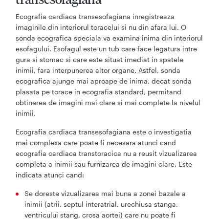
Ecografia cardiaca transesofagiana inregistreaza
imaginile din interiorul toracelui si nu din afara lui. O
sonda ecografica speciala va examina inima din interiorul
esofagului. Esofagul este un tub care face legatura intre
gura si stomac si care este situat imediat in spatele
inimii, fara interpunerea altor organe. Astfel, sonda
ecografica ajunge mai aproape de inima, decat sonda
plasata pe torace in ecografia standard, permitand
obtinerea de imagini mai clare si mai complete la nivelul
inimii.
Ecografia cardiaca transesofagiana este o investigatia
mai complexa care poate fi necesara atunci cand
ecografia cardiaca transtoracica nu a reusit vizualizarea
completa a inimii sau furnizarea de imagini clare. Este
indicata atunci cand:
Se doreste vizualizarea mai buna a zonei bazale a
inimii (atrii, septul interatrial, urechiusa stanga,
ventricului stang, crosa aortei) care nu poate fi