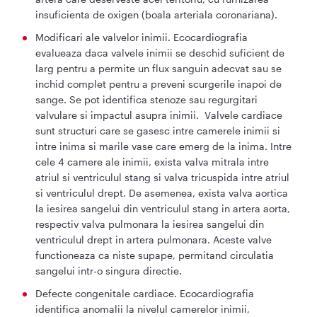
insuficienta de oxigen (boala arteriala coronariana).
Modificari ale valvelor inimii. Ecocardiografia
evalueaza daca valvele inimii se deschid suficient de
larg pentru a permite un flux sanguin adecvat sau se
inchid complet pentru a preveni scurgerile inapoi de
sange. Se pot identifica stenoze sau regurgitari
valvulare si impactul asupra inimii. Valvele cardiace
sunt structuri care se gasesc intre camerele inimii si
intre inima si marile vase care emerg de la inima. Intre
cele 4 camere ale inimii, exista valva mitrala intre
atriul si ventriculul stang si valva tricuspida intre atriul
si ventriculul drept. De asemenea, exista valva aortica
la iesirea sangelui din ventriculul stang in artera aorta,
respectiv valva pulmonara la iesirea sangelui din
ventriculul drept in artera pulmonara. Aceste valve
functioneaza ca niste supape, permitand circulatia
sangelui intr-o singura directie.
Defecte congenitale cardiace. Ecocardiografia
identifica anomalii la nivelul camerelor inimii,