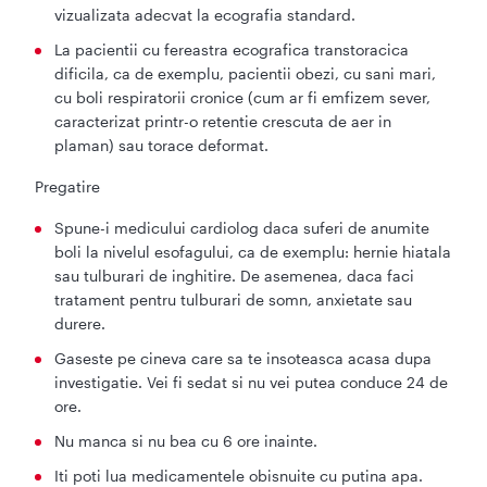
vizualizata adecvat la ecografia standard.
La pacientii cu fereastra ecografica transtoracica
dificila, ca de exemplu, pacientii obezi, cu sani mari,
cu boli respiratorii cronice (cum ar fi emfizem sever,
caracterizat printr-o retentie crescuta de aer in
plaman) sau torace deformat.
Pregatire
Spune-i medicului cardiolog daca suferi de anumite
boli la nivelul esofagului, ca de exemplu: hernie hiatala
sau tulburari de inghitire. De asemenea, daca faci
tratament pentru tulburari de somn, anxietate sau
durere.
Gaseste pe cineva care sa te insoteasca acasa dupa
investigatie. Vei fi sedat si nu vei putea conduce 24 de
ore.
Nu manca si nu bea cu 6 ore inainte.
Iti poti lua medicamentele obisnuite cu putina apa.