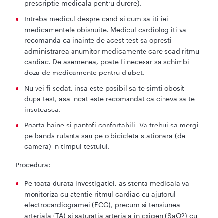
prescriptie medicala pentru durere).
Intreba medicul despre cand si cum sa iti iei
medicamentele obisnuite. Medicul cardiolog iti va
recomanda ca inainte de acest test sa opresti
administrarea anumitor medicamente care scad ritmul
cardiac. De asemenea, poate fi necesar sa schimbi
doza de medicamente pentru diabet.
Nu vei fi sedat, insa este posibil sa te simti obosit
dupa test, asa incat este recomandat ca cineva sa te
insoteasca.
Poarta haine si pantofi confortabili. Va trebui sa mergi
pe banda rulanta sau pe o bicicleta stationara (de
camera) in timpul testului.
Procedura:
Pe toata durata investigatiei, asistenta medicala va
monitoriza cu atentie ritmul cardiac cu ajutorul
electrocardiogramei (ECG), precum si tensiunea
arteriala (TA) si saturatia arteriala in oxigen (SaO2) cu