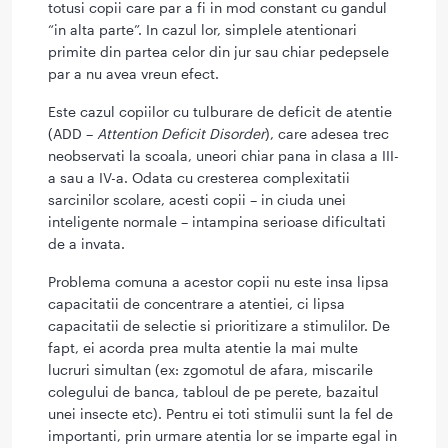
totusi copii care par a fi in mod constant cu gandul
“in alta parte”. In cazul lor, simplele atentionari
primite din partea celor din jur sau chiar pedepsele
par a nu avea vreun efect.
Este cazul copiilor cu tulburare de deficit de atentie
(ADD –
Attention Deficit Disorder
), care adesea trec
neobservati la scoala, uneori chiar pana in clasa a III-
a sau a IV-a. Odata cu cresterea complexitatii
sarcinilor scolare, acesti copii – in ciuda unei
inteligente normale – intampina serioase dificultati
de a invata.
Problema comuna a acestor copii nu este insa lipsa
capacitatii de concentrare a atentiei, ci lipsa
capacitatii de selectie si prioritizare a stimulilor. De
fapt, ei acorda prea multa atentie la mai multe
lucruri simultan (ex: zgomotul de afara, miscarile
colegului de banca, tabloul de pe perete, bazaitul
unei insecte etc). Pentru ei toti stimulii sunt la fel de
importanti, prin urmare atentia lor se imparte egal in