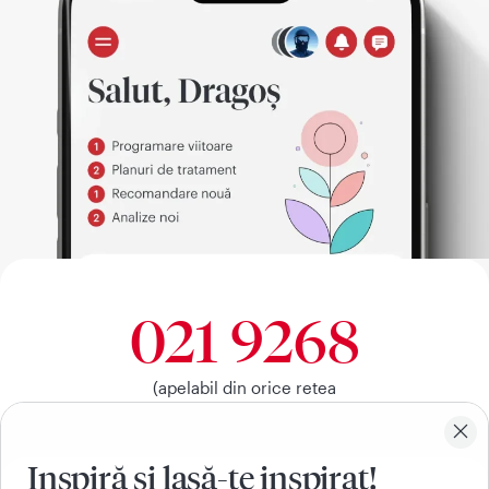
021 9268
(apelabil din orice retea
nationala, fixa sau mobila)
Inspiră si lasă-te inspirat!