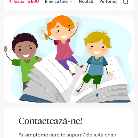
Bine cu tine
Noutati
Performanta medica
Inapoi la EDU
Contactează-ne!
Ai simptome care te supără? Solicită chiar