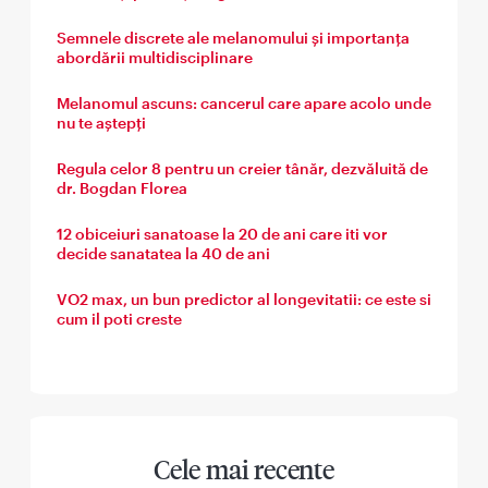
Semnele discrete ale melanomului și importanța
abordării multidisciplinare
Melanomul ascuns: cancerul care apare acolo unde
nu te aștepți
Regula celor 8 pentru un creier tânăr, dezvăluită de
dr. Bogdan Florea
12 obiceiuri sanatoase la 20 de ani care iti vor
decide sanatatea la 40 de ani
VO2 max, un bun predictor al longevitatii: ce este si
cum il poti creste
Cele mai recente