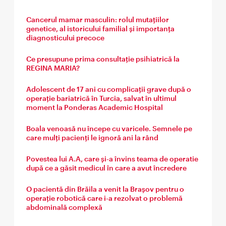
Cancerul mamar masculin: rolul mutațiilor
genetice, al istoricului familial și importanța
diagnosticului precoce
Ce presupune prima consultație psihiatrică la
REGINA MARIA?
Adolescent de 17 ani cu complicații grave după o
operație bariatrică în Turcia, salvat în ultimul
moment la Ponderas Academic Hospital
Boala venoasă nu începe cu varicele. Semnele pe
care mulți pacienți le ignoră ani la rând
Povestea lui A.A, care și-a învins teama de operatie
după ce a găsit medicul în care a avut încredere
O pacientă din Brăila a venit la Brașov pentru o
operație robotică care i-a rezolvat o problemă
abdominală complexă