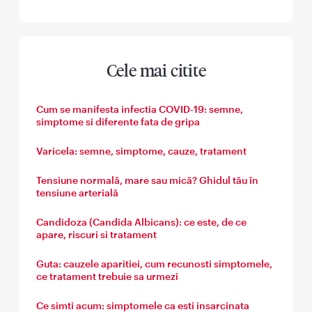
Cele mai citite
Cum se manifesta infectia COVID-19: semne,
simptome si diferente fata de gripa
Varicela: semne, simptome, cauze, tratament
Tensiune normală, mare sau mică? Ghidul tău în
tensiune arterială
Candidoza (Candida Albicans): ce este, de ce
apare, riscuri si tratament
Guta: cauzele aparitiei, cum recunosti simptomele,
ce tratament trebuie sa urmezi
Ce simti acum: simptomele ca esti insarcinata