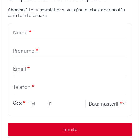
Facebook
Youtube
LinkedIn
Instagram
Aboneazǎ-te la newsletter și vei gǎsi in inbox doar noutǎți
care te intereseazǎ!
UTILE
Nume
CONTACT
REGINA MARIA
Prenume
Email
Telefon
Sex
Data nasterii
M
F
Protectia consumatorilor - ANPC