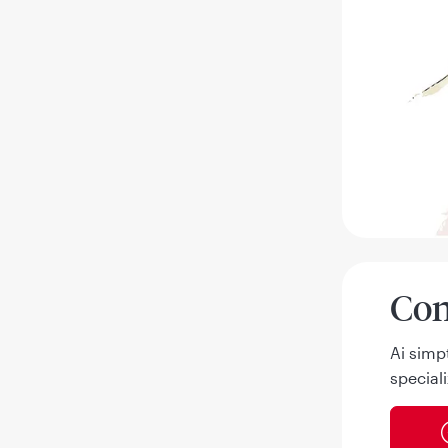
Con
Ai simp
speciali