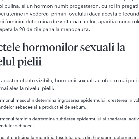
oliculina, si un hormon numit progesteron, cu rol in pregati
i uterine in vederea primirii ovulului daca acesta e fecund
i feminini determina dezvoltarea sanilor, aparitia menstrel
 repeta la 28 de zile pana la menopauza.
ctele hormonilor sexuali la
lul pielii
a acestor efecte vizibile, hormonii sexuali au efecte mai puti
 mai ales la nivelul pielii:
rmonul masculin determina ingrosarea epidermului, cresterea in vo
andelor sebacee si a productiei de sebum.
rmonul feminin detrermina subtierea epidermului si scaderea activi
endelor sebacee.
ociat participa la repartitia tesutului gras din hipoderm determinan