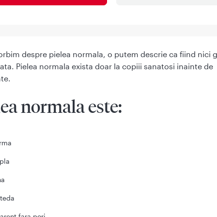
rbim despre pielea normala, o putem descrie ca fiind nici g
ata. Pielea normala exista doar la copiii sanatosi inainte de
te.
lea normala este
:
rma
pla
na
teda
arent fara pori