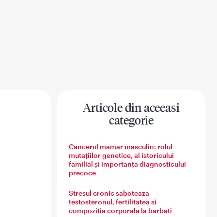
Articole din aceeasi
categorie
na
Sanatatea barbatului
Sanatatea familiei
Cancerul mamar masculin: rolul
mutațiilor genetice, al istoricului
familial și importanța diagnosticului
precoce
Stresul cronic saboteaza
testosteronul, fertilitatea si
compozitia corporala la barbati