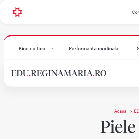
Con
Bine cu tine
Performanta medicala
S
EDU
.
REGINAMARIA
.
RO
Acasa
E
Piele