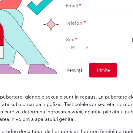
Email
e care produc hormoni constitue sistemul endocrin. Trebui
ata legatura stransa care exista intre sistemul endocrin si 
Telefon
prin intermediul hipofizei
a are numeroase functii:
Sex
M
F
ntroleaza cresterea prin intermediul unui hormon special
oduce un hormon care actioneaza asupra pigmentarii pielii
Renunţă
rijeaza activitatea celorlalte glande endocrine: tiroida, glandele sup
ncreas, paratiroidele, glandele sexuale (testicule la barbat si ovare 
meie)
 pubertate, glandele sexuale sunt in repaus. La pubertate el
vitate sub comanda hipofizei. Testicolele vor secreta hormo
n care va determina ingrosarea vocii, aparitia pilozitatii pub
area in volum a aparatului genital.
 produc doua tipuri de hormoni: un hormon feminin propri