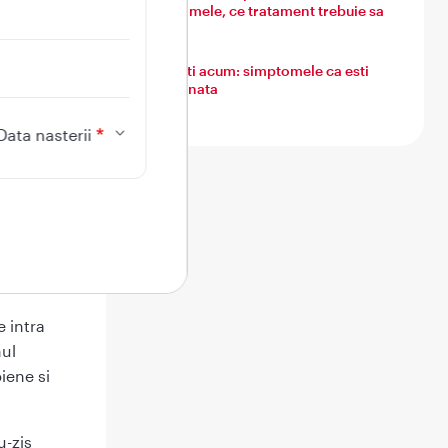
simptomele, ce tratament trebuie sa
urmezi
e
sistemul
Ce simti acum: simptomele ca esti
insarcinata
Data nasterii
rarenale,
la
e intra
nul
iene si
u-zis