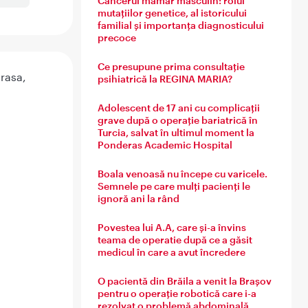
Cancerul mamar masculin: rolul
mutațiilor genetice, al istoricului
familial și importanța diagnosticului
precoce
Ce presupune prima consultație
rasa,
psihiatrică la REGINA MARIA?
Adolescent de 17 ani cu complicații
grave după o operație bariatrică în
Turcia, salvat în ultimul moment la
Ponderas Academic Hospital
Boala venoasă nu începe cu varicele.
Semnele pe care mulți pacienți le
ignoră ani la rând
Povestea lui A.A, care și-a învins
teama de operatie după ce a găsit
medicul în care a avut încredere
O pacientă din Brăila a venit la Brașov
pentru o operație robotică care i-a
rezolvat o problemă abdominală