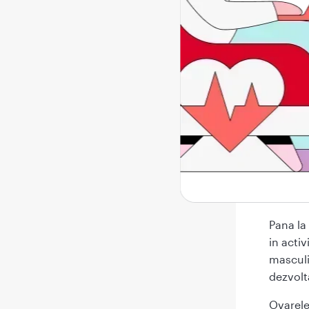
Glandel
mention
nervos 
Hipofiz
co
pr
di
pa
fe
Pana la
in acti
masculi
dezvolt
Ovarele