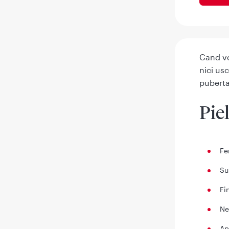
Cand vo
nici usc
puberta
Pie
Fe
Su
Fi
Ne
Ap