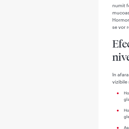
numit f
mucoase
Hormoni
se vor
Efe
nive
In afar
vizibile
Ho
gl
Ho
gl
As