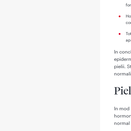
fo
Ho
co
To
a
In conc
epiderm
pielii.
normali
Pie
In mod 
hormon 
normal 