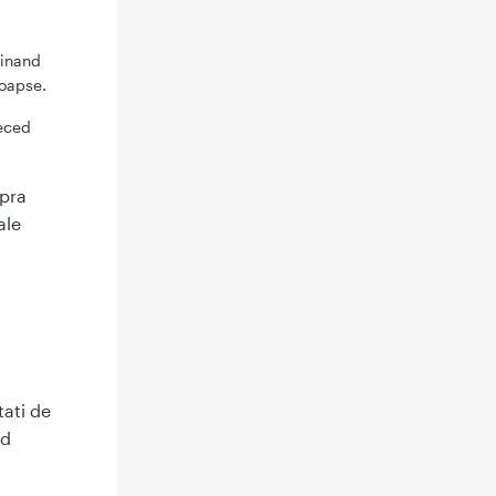
minand
coapse.
reced
upra
ale
tati de
od