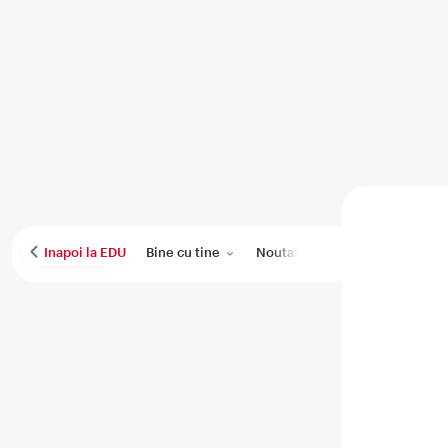
Bine cu tine
Noutati
Performanta medica
Inapoi la EDU