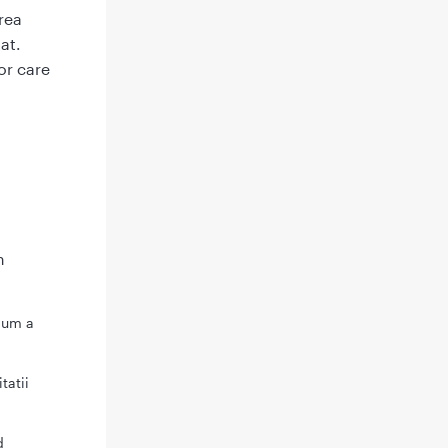
rea
at.
or care
n
lum a
tatii
d