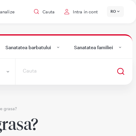
 analize
Cauta
Intra in cont
RO
Sanatatea barbatului
Sanatatea familiei
le grasa?
grasa?