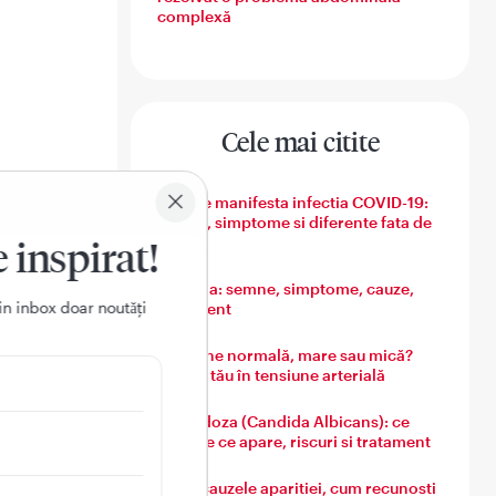
complexă
Cele mai citite
Cum se manifesta infectia COVID-19:
semne, simptome si diferente fata de
gripa
e inspirat!
Varicela: semne, simptome, cauze,
in inbox doar noutǎți
tratament
Tensiune normală, mare sau mică?
Ghidul tău în tensiune arterială
e care
and au
Candidoza (Candida Albicans): ce
este, de ce apare, riscuri si tratament
l nostru
Guta: cauzele aparitiei, cum recunosti