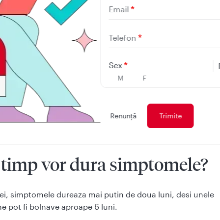
Email
rsaturi
rere abdominala
Telefon
ina inchisa la culoare
Sex
aun decolorat
M
F
reri articulare
er (coloratie galbena la nivelul pielii si ochilor)
Renunţă
 dureaza 2-4 saptamani, iar convalescenta poate fi marcata 
erioada de astenie.
 timp vor dura simptomele?
ei, simptomele dureaza mai putin de doua luni, desi unele
e pot fi bolnave aproape 6 luni.