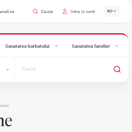
 analize
Cauta
Intra in cont
RO
Sanatatea barbatului
Sanatatea familiei
ptome
me