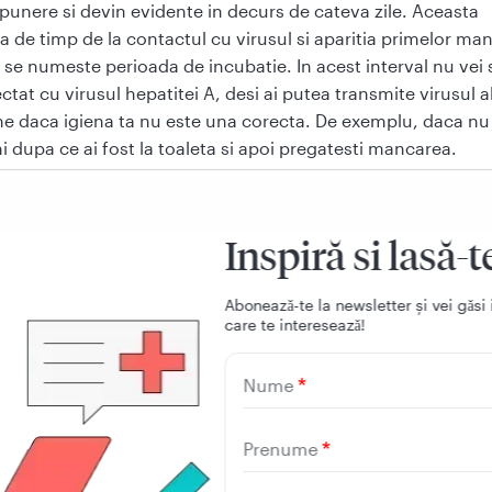
xpunere si devin evidente in decurs de cateva zile. Aceasta
a de timp de la contactul cu virusul si aparitia primelor man
i se numeste perioada de incubatie. In acest interval nu vei s
ectat cu virusul hepatitei A, desi ai putea transmite virusul a
e daca igiena ta nu este una corecta. De exemplu, daca nu 
i dupa ce ai fost la toaleta si apoi pregatesti mancarea.
e sunt simptomele hepatitei 
Inspiră si lasă-t
cand apar, simptomele pot sugera o gripa sau o gastroenteri
Aboneazǎ-te la newsletter și vei gǎsi 
care te intereseazǎ!
bra
Nume
oseala
erderea poftei de mancare
Prenume
eata