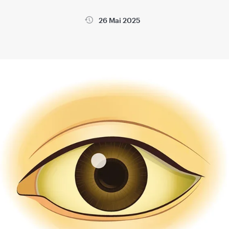
26 Mai 2025
la
Wikimedica
Sanatatea copiilor
Sanatatea femeii si sarci