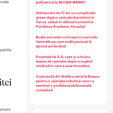
omele
psihiatrică la REGINA MARIA?
Adolescent de 17 ani cu complicații
grave după o operație bariatrică în
Turcia, salvat în ultimul moment la
Ponderas Academic Hospital
Boala venoasă nu începe cu varicele.
Semnele pe care mulți pacienți le
ignoră ani la rând
patita
Povestea lui A.A, care și-a învins
teama de operatie după ce a găsit
medicul în care a avut încredere
O pacientă din Brăila a venit la Brașov
tei
pentru o operație robotică care i-a
rezolvat o problemă abdominală
complexă
tamani