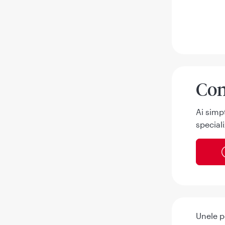
Con
Ai simp
speciali
Unele p