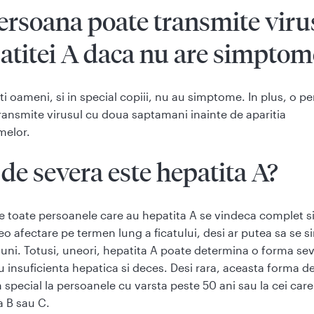
ersoana poate transmite viru
atitei A daca nu are simptom
ti oameni, si in special copiii, nu au simptome. In plus, o p
ransmite virusul cu doua saptamani inainte de aparitia
melor.
 de severa este hepatita A?
 toate persoanele care au hepatita A se vindeca complet si
eo afectare pe termen lung a ficatului, desi ar putea sa se s
luni. Totusi, uneori, hepatita A poate determina o forma se
u insuficienta hepatica si deces. Desi rara, aceasta forma d
n special la persoanele cu varsta peste 50 ani sau la cei care
a B sau C.