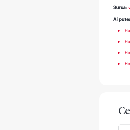
Sursa
:
Ai putea
He
He
He
He
Ce