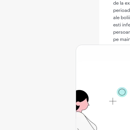
de la e
perioad
ale boli
esti inf
persoan
pe main
Car
Atunci 
includ:
Fe
Ob
Pi
Gr