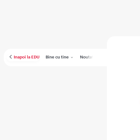
Bine cu tine
Noutati
Performanta medica
Inapoi la EDU