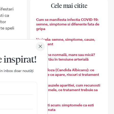
Cele mai citite
ifestari
ti ca
Cum se manifesta infectia COVID-19:
ltor
semne, simptome si diferente fata de
te speli
gripa
Varicela: semne, simptome, cauze,
tratament
A?
Tensiune normală, mare sau mică?
e inspirat!
Ghidul tău în tensiune arterială
ta si
Candidoza (Candida Albicans): ce
in inbox doar noutǎți
este, de ce apare, riscuri si tratament
Guta: cauzele aparitiei, cum recunosti
simptomele, ce tratament trebuie sa
urmezi
Ce simti acum: simptomele ca esti
insarcinata