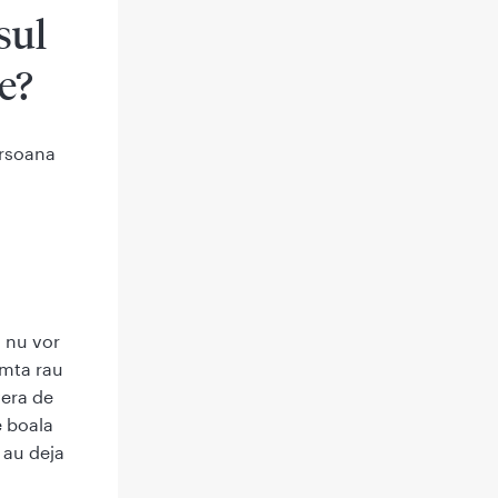
sul
e?
ersoana
 nu vor
imta rau
vera de
e boala
 au deja