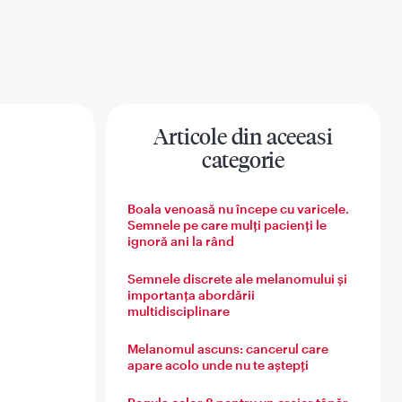
Articole din aceeasi
categorie
na
Sanatatea barbatului
Sanatatea familiei
Boala venoasă nu începe cu varicele.
Semnele pe care mulți pacienți le
ignoră ani la rând
Semnele discrete ale melanomului și
importanța abordării
multidisciplinare
Melanomul ascuns: cancerul care
apare acolo unde nu te aștepți