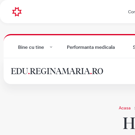
Con
Bine cu tine
Performanta medicala
S
EDU
.
REGINAMARIA
.
RO
Acasa
H