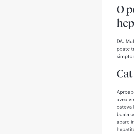
O p
hep
DA. Mul
poate t
simpto
Cat
Aproape
avea vr
cateva 
boala c
apare i
hepatit