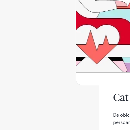
Va
Du
Ur
Sc
Du
Ict
Icterul
lunga p
Cat
De obic
persoan