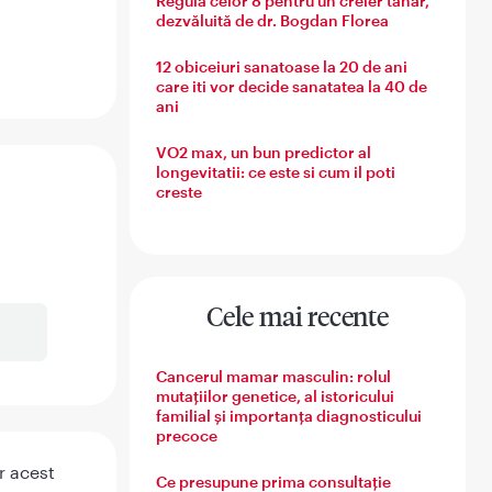
Regula celor 8 pentru un creier tânăr,
dezvăluită de dr. Bogdan Florea
12 obiceiuri sanatoase la 20 de ani
care iti vor decide sanatatea la 40 de
ani
VO2 max, un bun predictor al
longevitatii: ce este si cum il poti
creste
Cele mai recente
Cancerul mamar masculin: rolul
mutațiilor genetice, al istoricului
familial și importanța diagnosticului
precoce
r acest
Ce presupune prima consultație