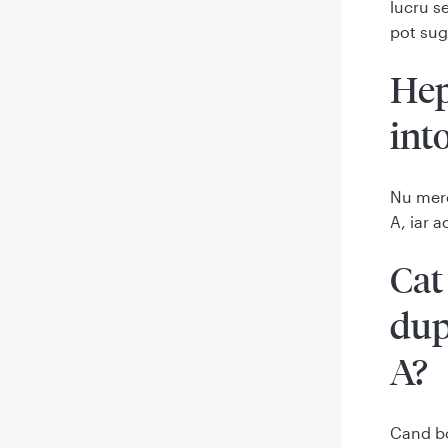
lucru s
pot sug
Hep
int
Nu mere
A, iar a
Cat
dup
A?
Cand bo