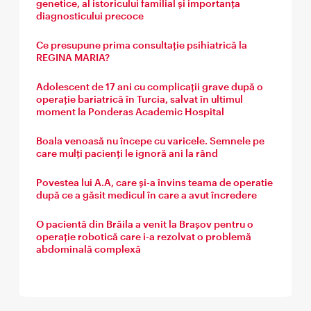
genetice, al istoricului familial și importanța
diagnosticului precoce
Ce presupune prima consultație psihiatrică la
REGINA MARIA?
Adolescent de 17 ani cu complicații grave după o
operație bariatrică în Turcia, salvat în ultimul
moment la Ponderas Academic Hospital
Boala venoasă nu începe cu varicele. Semnele pe
care mulți pacienți le ignoră ani la rând
Povestea lui A.A, care și-a învins teama de operatie
după ce a găsit medicul în care a avut încredere
O pacientă din Brăila a venit la Brașov pentru o
operație robotică care i-a rezolvat o problemă
abdominală complexă