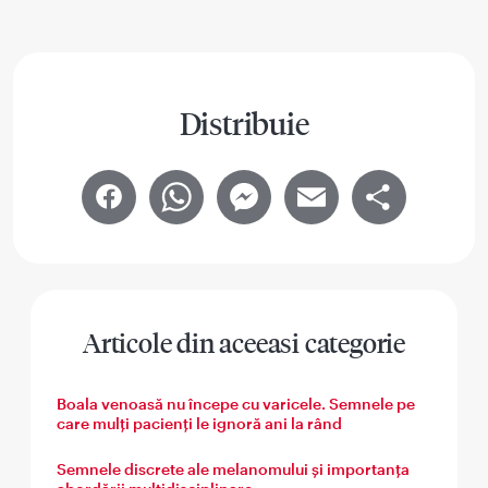
Distribuie
Facebook
WhatsApp
Messenger
Email
Share
Articole din aceeasi categorie
Boala venoasă nu începe cu varicele. Semnele pe
care mulți pacienți le ignoră ani la rând
Semnele discrete ale melanomului și importanța