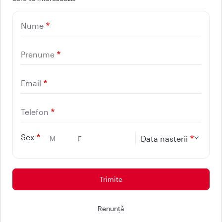
UTILE
Nume
CONTACT
REGINA MARIA
Prenume
Email
Telefon
Sex
Data nasterii
M
F
Protectia consumatorilor - ANPC
© 2026 - Reteaua Privata de Sanatate REGINA MARIA.
Renunţă
Toate drepturile rezervate.