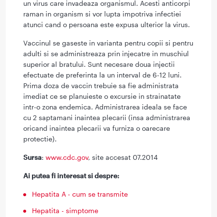
un virus care invadeaza organismul. Acesti anticorpi
raman in organism si vor lupta impotriva infectiei
atunci cand o persoana este expusa ulterior la virus.
Vaccinul se gaseste in varianta pentru copii si pentru
adulti si se administreaza prin injecatre in muschiul
superior al bratului. Sunt necesare doua injectii
efectuate de preferinta la un interval de 6-12 luni.
Prima doza de vaccin trebuie sa fie administrata
imediat ce se planuieste o excursie in strainatate
intr-o zona endemica. Administrarea ideala se face
cu 2 saptamani inaintea plecarii (insa administrarea
oricand inaintea plecarii va furniza o oarecare
protectie).
Sursa
:
www.cdc.gov
, site accesat 07.2014
Ai putea fi interesat si despre:
Hepatita A - cum se transmite
Hepatita - simptome