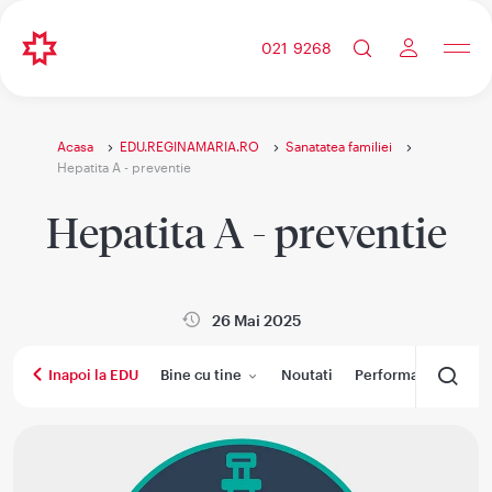
021 9268
Acasa
EDU.REGINAMARIA.RO
Sanatatea familiei
Hepatita A - preventie
Hepatita A - preventie
26 Mai 2025
Bine cu tine
Noutati
Performanta medica
Inapoi la EDU