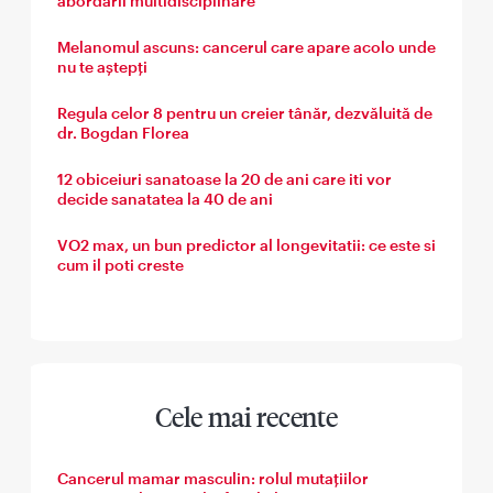
abordării multidisciplinare
Melanomul ascuns: cancerul care apare acolo unde
nu te aștepți
Regula celor 8 pentru un creier tânăr, dezvăluită de
dr. Bogdan Florea
12 obiceiuri sanatoase la 20 de ani care iti vor
decide sanatatea la 40 de ani
VO2 max, un bun predictor al longevitatii: ce este si
cum il poti creste
Cele mai recente
Cancerul mamar masculin: rolul mutațiilor