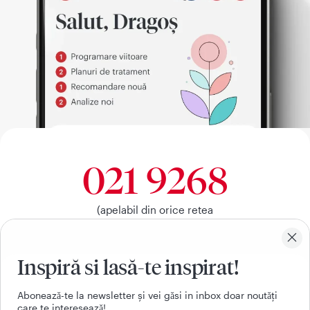
021 9268
(apelabil din orice retea
nationala, fixa sau mobila)
Inspiră si lasă-te inspirat!
Facebook
Youtube
LinkedIn
Instagram
Aboneazǎ-te la newsletter și vei gǎsi in inbox doar noutǎți
care te intereseazǎ!