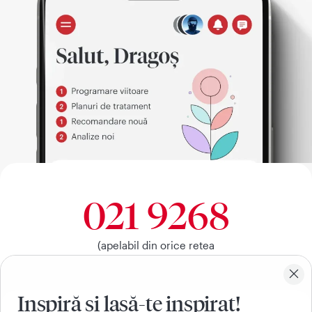
021 9268
(apelabil din orice retea
nationala, fixa sau mobila)
Inspiră si lasă-te inspirat!