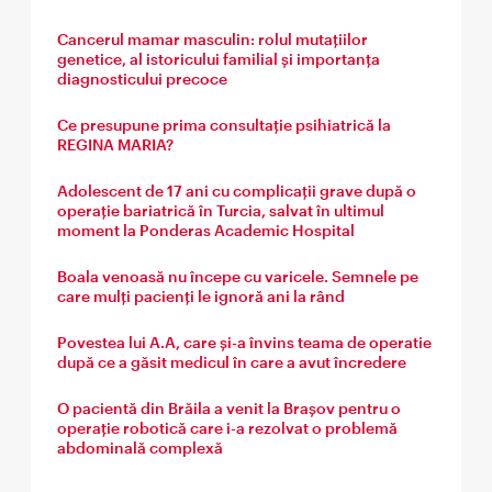
Cancerul mamar masculin: rolul mutațiilor
genetice, al istoricului familial și importanța
diagnosticului precoce
Ce presupune prima consultație psihiatrică la
REGINA MARIA?
Adolescent de 17 ani cu complicații grave după o
operație bariatrică în Turcia, salvat în ultimul
moment la Ponderas Academic Hospital
Boala venoasă nu începe cu varicele. Semnele pe
care mulți pacienți le ignoră ani la rând
Povestea lui A.A, care și-a învins teama de operatie
după ce a găsit medicul în care a avut încredere
O pacientă din Brăila a venit la Brașov pentru o
operație robotică care i-a rezolvat o problemă
abdominală complexă