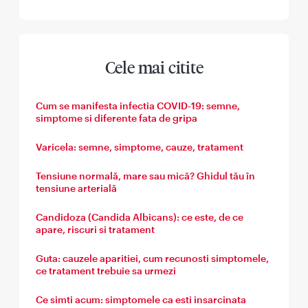
Cele mai citite
Cum se manifesta infectia COVID-19: semne,
simptome si diferente fata de gripa
Varicela: semne, simptome, cauze, tratament
Tensiune normală, mare sau mică? Ghidul tău în
tensiune arterială
Candidoza (Candida Albicans): ce este, de ce
apare, riscuri si tratament
Guta: cauzele aparitiei, cum recunosti simptomele,
ce tratament trebuie sa urmezi
Ce simti acum: simptomele ca esti insarcinata