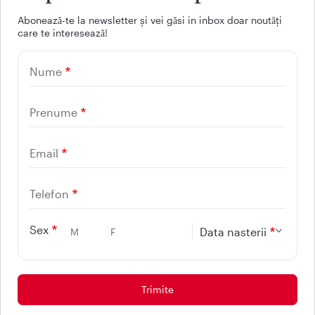
Facebook
Youtube
LinkedIn
Instagram
Aboneazǎ-te la newsletter și vei gǎsi in inbox doar noutǎți
care te intereseazǎ!
UTILE
Nume
CONTACT
REGINA MARIA
Prenume
Email
Telefon
Sex
Data nasterii
M
F
Protectia consumatorilor - ANPC