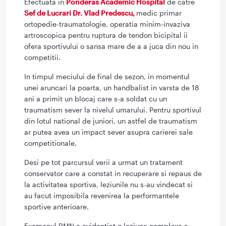
Efectuata in
Ponderas Academic Hospital
de catre
Sef de Lucrari Dr. Vlad Predescu,
medic primar
ortopedie-traumatologie, operatia minim-invaziva
artroscopica pentru ruptura de tendon bicipital ii
ofera sportivului o sansa mare de a a juca din nou in
competitii.
In timpul meciului de final de sezon, in momentul
unei aruncari la poarta, un handbalist in varsta de 18
ani a primit un blocaj care s-a soldat cu un
traumatism sever la nivelul umarului. Pentru sportivul
din lotul national de juniori, un astfel de traumatism
ar putea avea un impact sever asupra carierei sale
competitionale.
Desi pe tot parcursul verii a urmat un tratament
conservator care a constat in recuperare si repaus de
la activitatea sportiva, leziunile nu s-au vindecat si
au facut imposibila revenirea la performantele
sportive anterioare.
Examenul RMN a evidentiat o leziune complexa a