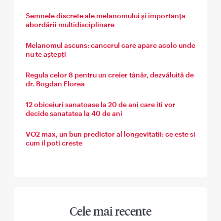
Semnele discrete ale melanomului și importanța
abordării multidisciplinare
Melanomul ascuns: cancerul care apare acolo unde
nu te aștepți
Regula celor 8 pentru un creier tânăr, dezvăluită de
dr. Bogdan Florea
12 obiceiuri sanatoase la 20 de ani care iti vor
decide sanatatea la 40 de ani
VO2 max, un bun predictor al longevitatii: ce este si
cum il poti creste
Cele mai recente