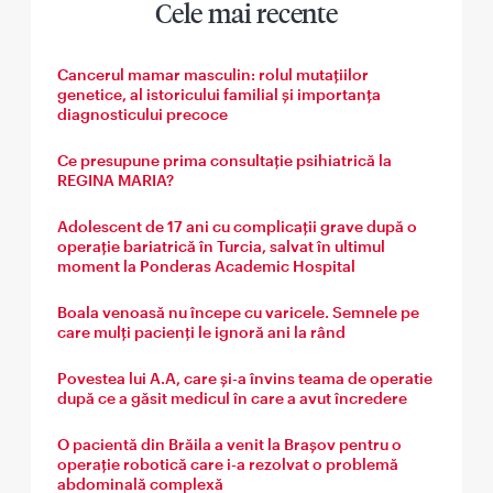
Cele mai recente
Cancerul mamar masculin: rolul mutațiilor
genetice, al istoricului familial și importanța
diagnosticului precoce
Ce presupune prima consultație psihiatrică la
REGINA MARIA?
Adolescent de 17 ani cu complicații grave după o
operație bariatrică în Turcia, salvat în ultimul
moment la Ponderas Academic Hospital
Boala venoasă nu începe cu varicele. Semnele pe
care mulți pacienți le ignoră ani la rând
Povestea lui A.A, care și-a învins teama de operatie
după ce a găsit medicul în care a avut încredere
O pacientă din Brăila a venit la Brașov pentru o
operație robotică care i-a rezolvat o problemă
abdominală complexă