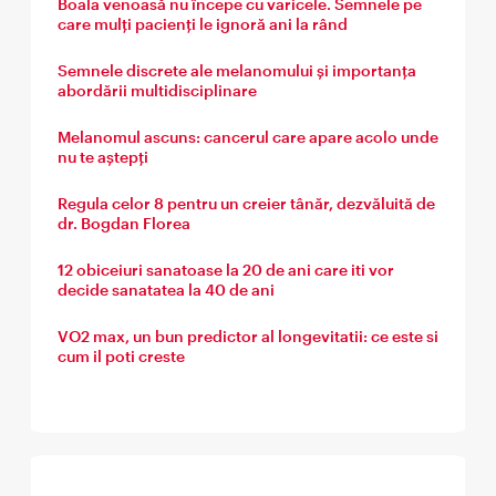
Boala venoasă nu începe cu varicele. Semnele pe
care mulți pacienți le ignoră ani la rând
Semnele discrete ale melanomului și importanța
abordării multidisciplinare
Melanomul ascuns: cancerul care apare acolo unde
nu te aștepți
Regula celor 8 pentru un creier tânăr, dezvăluită de
dr. Bogdan Florea
12 obiceiuri sanatoase la 20 de ani care iti vor
decide sanatatea la 40 de ani
VO2 max, un bun predictor al longevitatii: ce este si
cum il poti creste