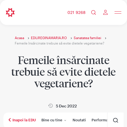
021 9268
Acasa
EDU.REGINAMARIA.RO
Sanatatea familiei
Femeile însărcinate trebuie să evite dietele vegetariene?
Femeile însărcinate
trebuie să evite dietele
vegetariene?
5 Dec 2022
Bine cu tine
Noutati
Performanta medica
Inapoi la EDU