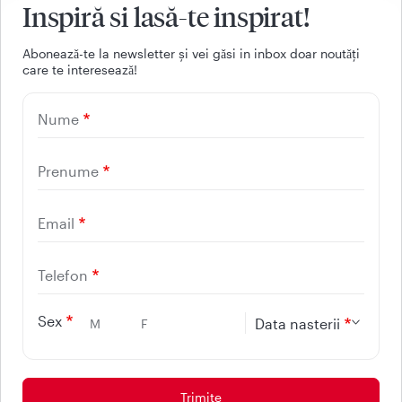
Inspiră si lasă-te inspirat!
Facebook
Youtube
LinkedIn
Instagram
Aboneazǎ-te la newsletter și vei gǎsi in inbox doar noutǎți
care te intereseazǎ!
UTILE
Nume
CONTACT
REGINA MARIA
Prenume
Email
Telefon
Sex
Data nasterii
M
F