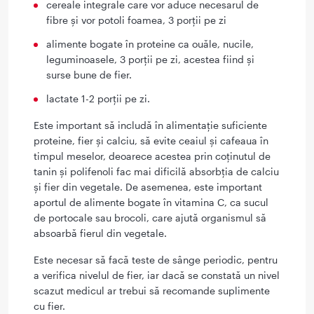
cereale integrale care vor aduce necesarul de
fibre și vor potoli foamea, 3 porții pe zi
alimente bogate în proteine ca ouăle, nucile,
leguminoasele, 3 porții pe zi, acestea fiind și
surse bune de fier.
lactate 1-2 porții pe zi.
Este important să includă în alimentație suficiente
proteine, fier și calciu, să evite ceaiul și cafeaua în
timpul meselor, deoarece acestea prin coținutul de
tanin și polifenoli fac mai dificilă absorbția de calciu
și fier din vegetale. De asemenea, este important
aportul de alimente bogate în vitamina C, ca sucul
de portocale sau brocoli, care ajută organismul să
absoarbă fierul din vegetale.
Este necesar să facă teste de sânge periodic, pentru
a verifica nivelul de fier, iar dacă se constată un nivel
scazut medicul ar trebui să recomande suplimente
cu fier.