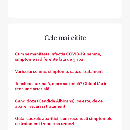
Cele mai citite
Cum se manifesta infectia COVID-19: semne,
simptome si diferente fata de gripa
Varicela: semne, simptome, cauze, tratament
Tensiune normală, mare sau mică? Ghidul tău în
tensiune arterială
Candidoza (Candida Albicans): ce este, de ce
apare, riscuri si tratament
Guta: cauzele aparitiei, cum recunosti simptomele,
ce tratament trebuie sa urmezi