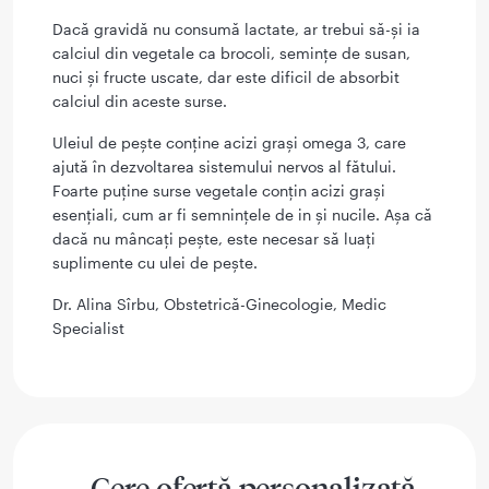
Dacă gravidă nu consumă lactate, ar trebui să-și ia
calciul din vegetale ca brocoli, semințe de susan,
nuci și fructe uscate, dar este dificil de absorbit
calciul din aceste surse.
Uleiul de pește conține acizi grași omega 3, care
ajută în dezvoltarea sistemului nervos al fătului.
Foarte puține surse vegetale conțin acizi grași
esențiali, cum ar fi semnințele de in și nucile. Așa că
dacă nu mâncați pește, este necesar să luați
suplimente cu ulei de pește.
Dr. Alina Sîrbu, Obstetrică-Ginecologie, Medic
Specialist
Cere ofertă personalizată