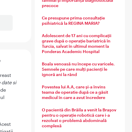
familial și importanța diagnosticului
precoce
Ce presupune prima consultație
psihiatrică la REGINA MARIA?
Adolescent de 17 ani cu complicații
grave după o operație bariatrică în
Turcia, salvat în ultimul moment la
Ponderas Academic Hospital
e
Boala venoasă nu începe cu varicele.
Semnele pe care mulți pacienți le
ignoră ani la rând
Breast
 date si
Povestea lui A.A, care și-a învins
 de
teama de operatie după ce a găsit
ul
medicul în care a avut încredere
O pacientă din Brăila a venit la Brașov
pentru o operație robotică care i-a
rezolvat o problemă abdominală
Acest
complexă
igatii