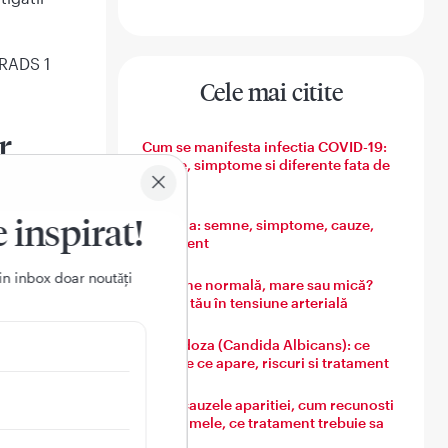
-RADS 1
Cele mai citite
r
Cum se manifesta infectia COVID-19:
semne, simptome si diferente fata de
gripa
e inspirat!
Varicela: semne, simptome, cauze,
tratament
ice
in inbox doar noutǎți
Tensiune normală, mare sau mică?
Ghidul tău în tensiune arterială
 anormal
ning
Candidoza (Candida Albicans): ce
este, de ce apare, riscuri si tratament
comanda
Guta: cauzele aparitiei, cum recunosti
simptomele, ce tratament trebuie sa
ta unor
urmezi