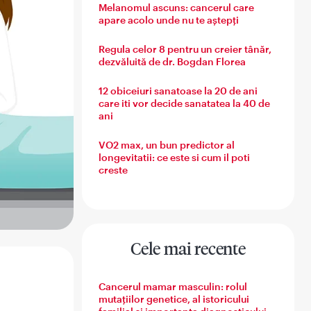
Melanomul ascuns: cancerul care
apare acolo unde nu te aștepți
Regula celor 8 pentru un creier tânăr,
dezvăluită de dr. Bogdan Florea
12 obiceiuri sanatoase la 20 de ani
care iti vor decide sanatatea la 40 de
ani
VO2 max, un bun predictor al
longevitatii: ce este si cum il poti
creste
Cele mai recente
Cancerul mamar masculin: rolul
mutațiilor genetice, al istoricului