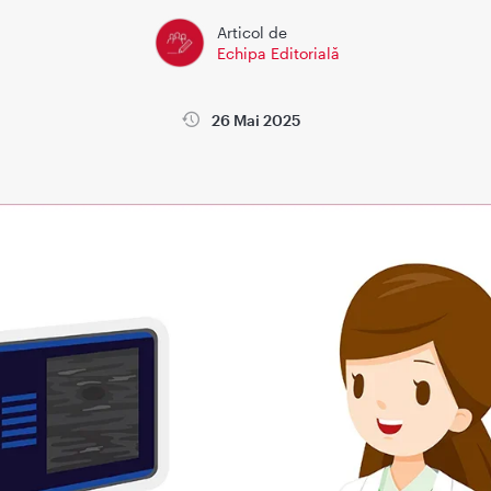
Articol de
Echipa Editorială
26 Mai 2025
la
Wikimedica
Sanatatea copiilor
Sanatatea femeii si sarci