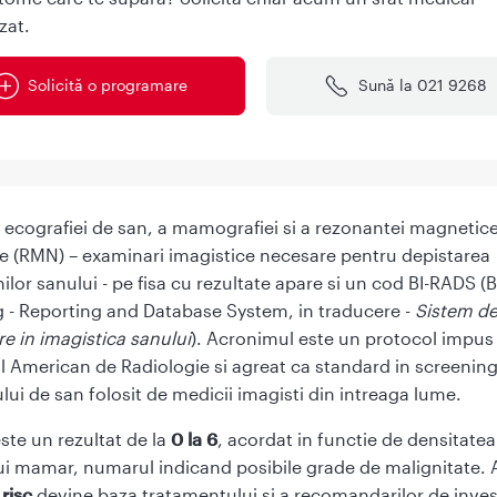
zat.
Solicită o programare
Sună la 021 9268
 ecografiei de san, a mamografiei si a rezonantei magnetic
e (RMN) – examinari imagistice necesare pentru depistarea
nilor sanului - pe fisa cu rezultate apare si un cod BI-RADS (
 - Reporting and Database System, in traducere -
Sistem de
re in imagistica sanului
). Acronimul este un protocol impus
l American de Radiologie si agreat ca standard in screening
lui de san folosit de medicii imagisti din intreaga lume.
ste un rezultat de la
0 la 6
, acordat in functie de densitatea
ui mamar, numarul indicand posibile grade de malignitate. 
risc
devine baza tratamentului si a recomandarilor de invest