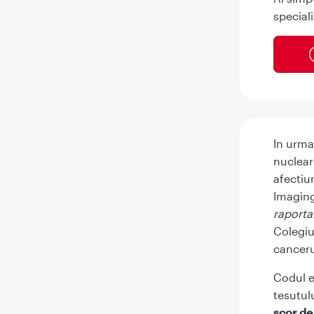
speciali
In urma
nuclear
afectiu
Imaging
raporta
Colegiu
canceru
Codul e
tesutul
scor de 