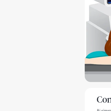
Con
Ai simp