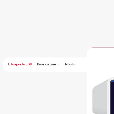
Bine cu tine
Noutati
Performanta medica
Inapoi la EDU