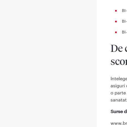
BI
BI
BI
De 
sco
Inteleg
asiguri
o parte 
sanatati
Surse d
www.br