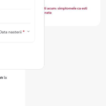
ening
Ce simti acum: simptomele ca esti
insarcinata
ign, dar
personal
Data nasterii
 20-35%
%.
Este
an
la