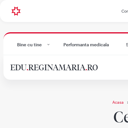
Con
Bine cu tine
Performanta medicala
S
EDU
.
REGINAMARIA
.
RO
Acasa
C