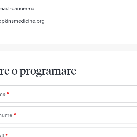
east-cancer-ca
pkinsmedicine.org
re o programare
me
enume
il