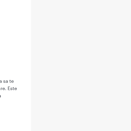
a sa te
re. Este
a