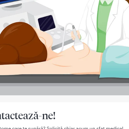
tactează-ne!
tome care te supără? Solicită chiar acum un sfat medical