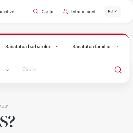
 analize
Cauta
Intra in cont
RO
Sanatatea barbatului
Sanatatea familiei
RADS?
S?