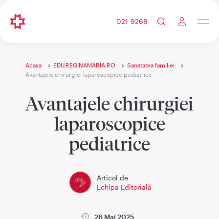
021 9268
Acasa
EDU.REGINAMARIA.RO
Sanatatea familiei
Avantajele chirurgiei laparoscopice pediatrice
Avantajele chirurgiei
laparoscopice
pediatrice
Articol de
Echipa Editorială
26 Mai 2025