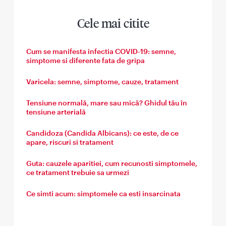
Cele mai citite
Cum se manifesta infectia COVID-19: semne,
simptome si diferente fata de gripa
Varicela: semne, simptome, cauze, tratament
Tensiune normală, mare sau mică? Ghidul tău în
tensiune arterială
Candidoza (Candida Albicans): ce este, de ce
apare, riscuri si tratament
Guta: cauzele aparitiei, cum recunosti simptomele,
ce tratament trebuie sa urmezi
Ce simti acum: simptomele ca esti insarcinata