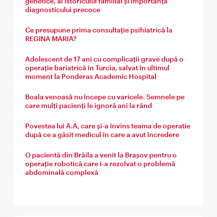
genetice, al istoricului familial și importanța
diagnosticului precoce
Ce presupune prima consultație psihiatrică la
REGINA MARIA?
Adolescent de 17 ani cu complicații grave după o
operație bariatrică în Turcia, salvat în ultimul
moment la Ponderas Academic Hospital
Boala venoasă nu începe cu varicele. Semnele pe
care mulți pacienți le ignoră ani la rând
Povestea lui A.A, care și-a învins teama de operatie
după ce a găsit medicul în care a avut încredere
O pacientă din Brăila a venit la Brașov pentru o
operație robotică care i-a rezolvat o problemă
abdominală complexă