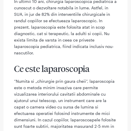
In ultimii 10 ani, chirurgia laparoscopica pediatrica a
cunoscut o dezvoltare notabila in lume. Astfel, in
SUA, in jur de 82% din interventiile chirurgicale in
randul copiilor se efectueaza laparoscopic. In
prezent, laparoscopia este folosita atat in scop
diagnostic, cat si terapeutic, la adulti si copii. Nu
exista limita de varsta in ceea ce priveste
laparoscopia pediatrica, fiind indicata inclusiv nou-
nascutilor.
Ce este laparoscopia
“Numita si „chirurgie prin gaura cheii”, laparoscopia
este o metoda minim invaziva care permite
vizualizarea interiorului cavitatii abdominale cu
ajutorul unui telescop, un instrument care are la
capat o camera video cu sursa de lumina si
efectuarea operatiei folosind instrumente de mici
dimensiuni. In cazul copiilor, laparoscoapele folosite
sunt foarte subtiri, majoritatea masurand 2-5 mm in