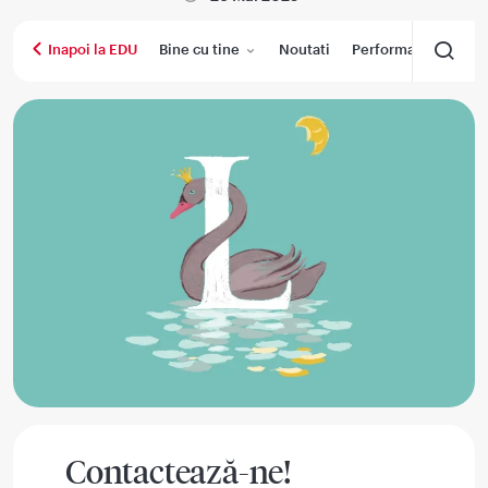
Bine cu tine
Noutati
Performanta medica
Inapoi la EDU
Contactează-ne!