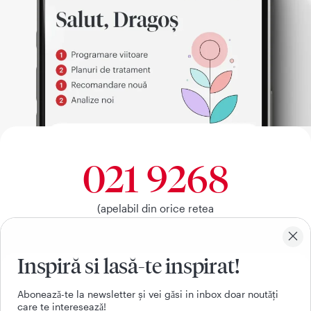
021 9268
(apelabil din orice retea
nationala, fixa sau mobila)
Inspiră si lasă-te inspirat!
Facebook
Youtube
LinkedIn
Instagram
Aboneazǎ-te la newsletter și vei gǎsi in inbox doar noutǎți
care te intereseazǎ!