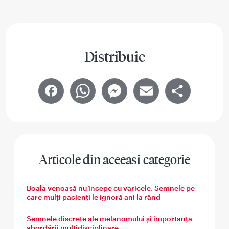
Distribuie
Facebook
WhatsApp
Messenger
Email
Share
Articole din aceeasi categorie
Boala venoasă nu începe cu varicele. Semnele pe
care mulți pacienți le ignoră ani la rând
Semnele discrete ale melanomului și importanța
abordării multidisciplinare