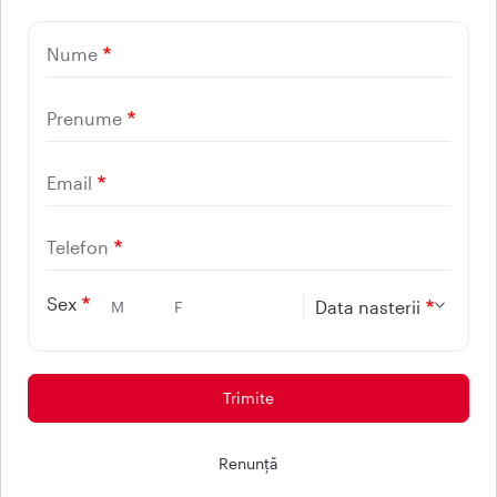
UTILE
Nume
CONTACT
REGINA MARIA
Prenume
Email
Telefon
Sex
Data nasterii
M
F
Protectia consumatorilor - ANPC
© 2026 - Reteaua Privata de Sanatate REGINA MARIA.
Renunţă
Toate drepturile rezervate.