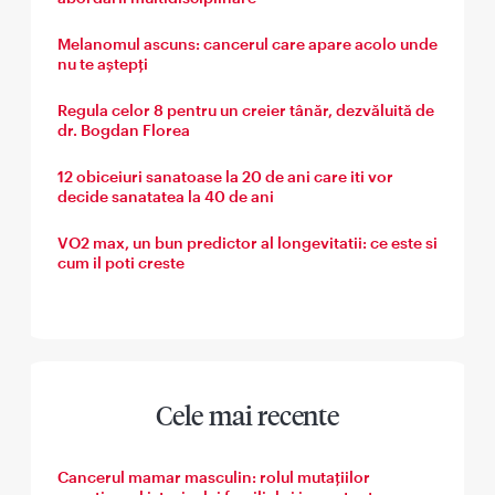
Melanomul ascuns: cancerul care apare acolo unde
nu te aștepți
Regula celor 8 pentru un creier tânăr, dezvăluită de
dr. Bogdan Florea
12 obiceiuri sanatoase la 20 de ani care iti vor
decide sanatatea la 40 de ani
VO2 max, un bun predictor al longevitatii: ce este si
cum il poti creste
Cele mai recente
Cancerul mamar masculin: rolul mutațiilor