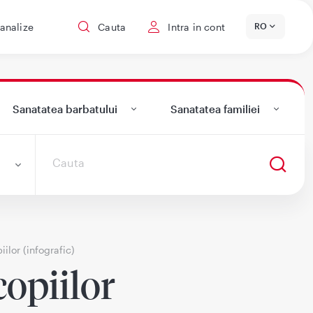
 analize
Cauta
Intra in cont
RO
Sanatatea barbatului
Sanatatea familiei
iilor (infografic)
copiilor