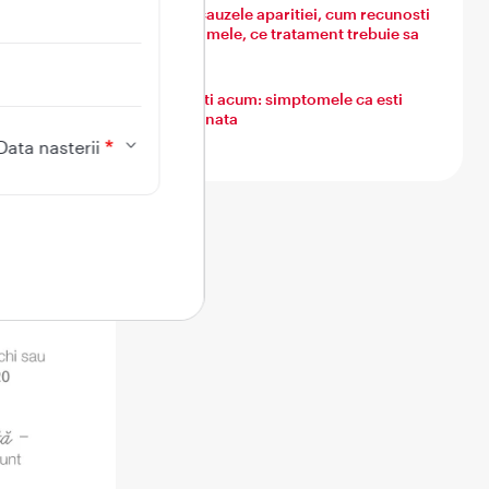
Guta: cauzele aparitiei, cum recunosti
simptomele, ce tratament trebuie sa
urmezi
Ce simti acum: simptomele ca esti
insarcinata
Data nasterii