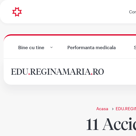
Con
Bine cu tine
Performanta medicala
S
EDU
.
REGINAMARIA
.
RO
Acasa
EDU.REGI
11 Acci