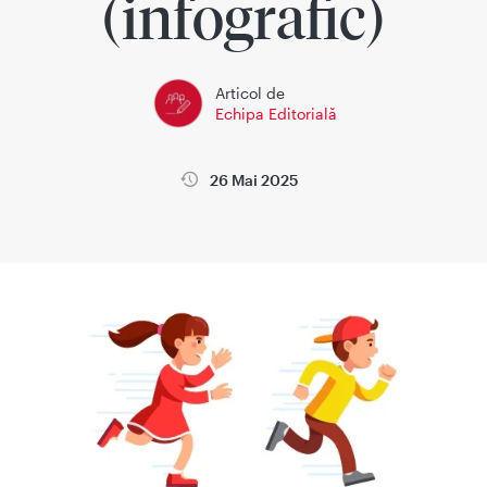
(infografic)
Articol de
Echipa Editorială
26 Mai 2025
la
Wikimedica
Sanatatea copiilor
Sanatatea femeii si sarci