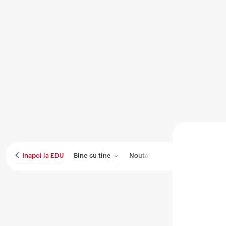
Bine cu tine
Noutati
Performanta medica
Inapoi la EDU