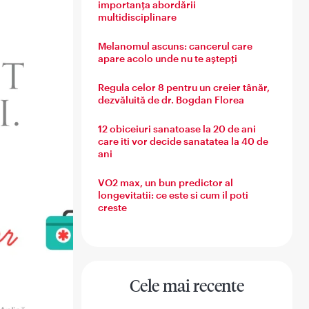
importanța abordării
multidisciplinare
Melanomul ascuns: cancerul care
apare acolo unde nu te aștepți
Regula celor 8 pentru un creier tânăr,
dezvăluită de dr. Bogdan Florea
12 obiceiuri sanatoase la 20 de ani
care iti vor decide sanatatea la 40 de
ani
VO2 max, un bun predictor al
longevitatii: ce este si cum il poti
creste
Cele mai recente