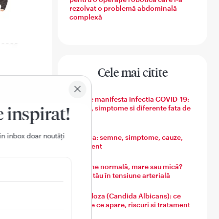
rezolvat o problemă abdominală
complexă
Cele mai citite
Cum se manifesta infectia COVID-19:
e inspirat!
semne, simptome si diferente fata de
gripa
in inbox doar noutǎți
Varicela: semne, simptome, cauze,
tratament
Tensiune normală, mare sau mică?
Ghidul tău în tensiune arterială
Candidoza (Candida Albicans): ce
este, de ce apare, riscuri si tratament