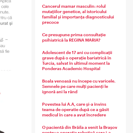
Cancerul mamar masculin: rolul
mutațiilor genetice, al istoricului
familial și importanța diagnosticului
precoce
Ce presupune prima consultație
psihiatrică la REGINA MARIA?
Adolescent de 17 ani cu complicații
grave după o operație bariatrică în
Turcia, salvat în ultimul moment la
Ponderas Academic Hospital
Boala venoasă nu începe cu varicele.
Semnele pe care mulți pacienți le
ignoră ani la rând
Povestea lui A.A, care și-a învins
teama de operatie după ce a găsit
medicul în care a avut încredere
O pacientă din Brăila a venit la Brașov
pentru o operație robotică care i-a