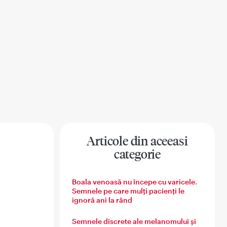
Articole din aceeasi
categorie
na
Sanatatea barbatului
Sanatatea familiei
Boala venoasă nu începe cu varicele.
Semnele pe care mulți pacienți le
ignoră ani la rând
Semnele discrete ale melanomului și