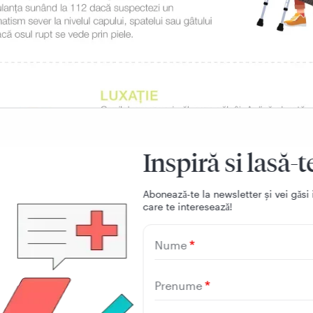
Inspiră si lasă-t
Aboneazǎ-te la newsletter și vei gǎsi 
care te intereseazǎ!
Nume
Prenume