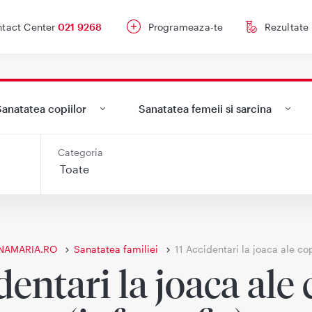
tact Center
021 9268
Programeaza-te
Rezultate
anatatea copiilor
Sanatatea femeii si sarcina
Categoria
NAMARIA.RO
Sanatatea familiei
11 Accidentari la joaca ale cop
dentari la joaca ale 