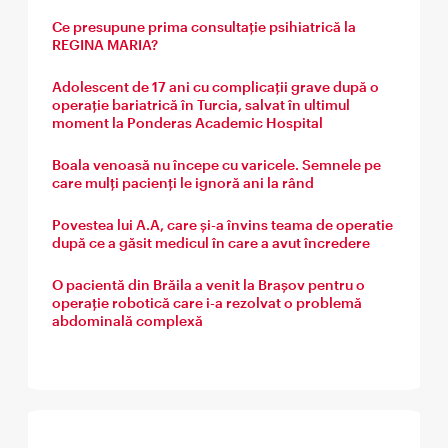
Ce presupune prima consultație psihiatrică la
REGINA MARIA?
Adolescent de 17 ani cu complicații grave după o
operație bariatrică în Turcia, salvat în ultimul
moment la Ponderas Academic Hospital
Boala venoasă nu începe cu varicele. Semnele pe
care mulți pacienți le ignoră ani la rând
Povestea lui A.A, care și-a învins teama de operatie
după ce a găsit medicul în care a avut încredere
O pacientă din Brăila a venit la Brașov pentru o
operație robotică care i-a rezolvat o problemă
abdominală complexă