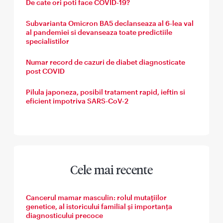
De cate ori poti face COVID-19?
Subvarianta Omicron BA5 declanseaza al 6-lea val
al pandemiei si devanseaza toate predictiile
specialistilor
Numar record de cazuri de diabet diagnosticate
post COVID
Pilula japoneza, posibil tratament rapid, ieftin si
eficient impotriva SARS-CoV-2
Cele mai recente
Cancerul mamar masculin: rolul mutațiilor
genetice, al istoricului familial și importanța
diagnosticului precoce