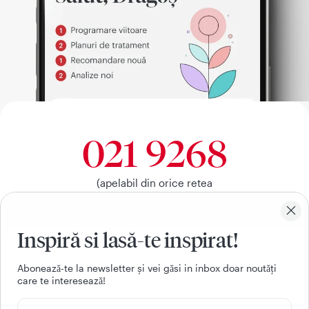
021 9268
(apelabil din orice retea
nationala, fixa sau mobila)
Inspiră si lasă-te inspirat!
Facebook
Youtube
LinkedIn
Instagram
Aboneazǎ-te la newsletter și vei gǎsi in inbox doar noutǎți
care te intereseazǎ!
UTILE