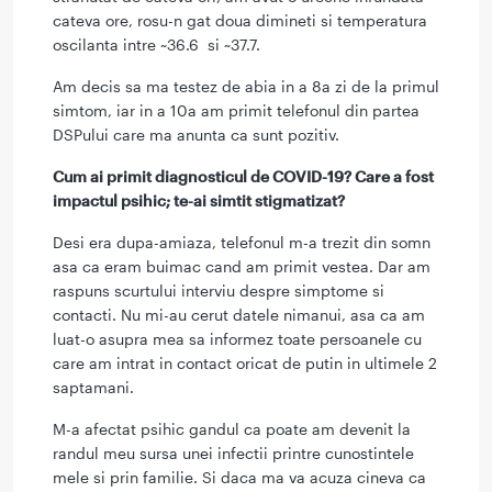
cateva ore, rosu-n gat doua dimineti si temperatura
oscilanta intre ~36.6 si ~37.7.
Am decis sa ma testez de abia in a 8a zi de la primul
simtom, iar in a 10a am primit telefonul din partea
DSPului care ma anunta ca sunt pozitiv.
Cum ai primit diagnosticul de COVID-19? Care a fost
impactul psihic; te-ai simtit stigmatizat?
Desi era dupa-amiaza, telefonul m-a trezit din somn
asa ca eram buimac cand am primit vestea. Dar am
raspuns scurtului interviu despre simptome si
contacti. Nu mi-au cerut datele nimanui, asa ca am
luat-o asupra mea sa informez toate persoanele cu
care am intrat in contact oricat de putin in ultimele 2
saptamani.
M-a afectat psihic gandul ca poate am devenit la
randul meu sursa unei infectii printre cunostintele
mele si prin familie. Si daca ma va acuza cineva ca