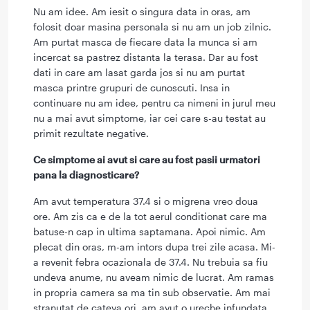
Nu am idee. Am iesit o singura data in oras, am
folosit doar masina personala si nu am un job zilnic.
Am purtat masca de fiecare data la munca si am
incercat sa pastrez distanta la terasa. Dar au fost
dati in care am lasat garda jos si nu am purtat
masca printre grupuri de cunoscuti. Insa in
continuare nu am idee, pentru ca nimeni in jurul meu
nu a mai avut simptome, iar cei care s-au testat au
primit rezultate negative.
Ce simptome ai avut si care au fost pasii urmatori
pana la diagnosticare?
Am avut temperatura 37.4 si o migrena vreo doua
ore. Am zis ca e de la tot aerul conditionat care ma
batuse-n cap in ultima saptamana. Apoi nimic. Am
plecat din oras, m-am intors dupa trei zile acasa. Mi-
a revenit febra ocazionala de 37.4. Nu trebuia sa fiu
undeva anume, nu aveam nimic de lucrat. Am ramas
in propria camera sa ma tin sub observatie. Am mai
stranutat de cateva ori, am avut o ureche infundata