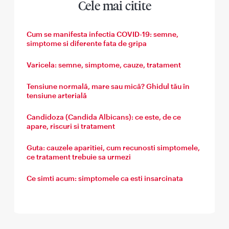
Cele mai citite
Cum se manifesta infectia COVID-19: semne,
simptome si diferente fata de gripa
Varicela: semne, simptome, cauze, tratament
Tensiune normală, mare sau mică? Ghidul tău în
tensiune arterială
Candidoza (Candida Albicans): ce este, de ce
apare, riscuri si tratament
Guta: cauzele aparitiei, cum recunosti simptomele,
ce tratament trebuie sa urmezi
Ce simti acum: simptomele ca esti insarcinata