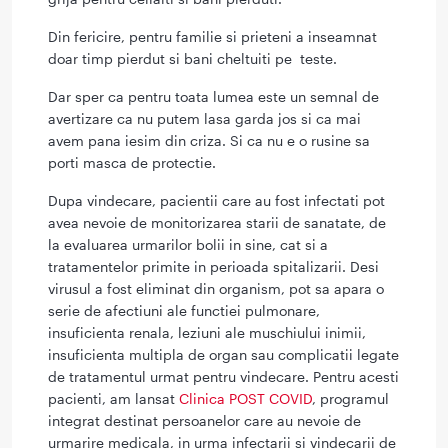
Din fericire, pentru familie si prieteni a inseamnat
doar timp pierdut si bani cheltuiti pe teste.
Dar sper ca pentru toata lumea este un semnal de
avertizare ca nu putem lasa garda jos si ca mai
avem pana iesim din criza. Si ca nu e o rusine sa
porti masca de protectie.
Dupa vindecare, pacientii care au fost infectati pot
avea nevoie de monitorizarea starii de sanatate, de
la evaluarea urmarilor bolii in sine, cat si a
tratamentelor primite in perioada spitalizarii. Desi
virusul a fost eliminat din organism, pot sa apara o
serie de afectiuni ale functiei pulmonare,
insuficienta renala, leziuni ale muschiului inimii,
insuficienta multipla de organ sau complicatii legate
de tratamentul urmat pentru vindecare. Pentru acesti
pacienti, am lansat
Clinica POST COVID
, programul
integrat destinat persoanelor care au nevoie de
urmarire medicala, in urma infectarii si vindecarii de