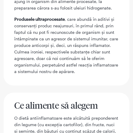
ajung în organism din alimente procesate, la
prepararea cărora s-au folosit uleiuri hidrogenate.
Produsele ultraprocesate
, care abundă în aditivi și
conservanți produc neajunsuri, în primul rând, prin
faptul că nu pot fi recunoscute de organism și sunt
întâmpinate ca un agresor de sistemul imunitar, care
produce anticorpi și, deci, un răspuns inflamator.
Culmea ironiei, respectivele substanțe chiar sunt
agresoare, doar că noi continuăm să le oferim
organismului, perpetuând astfel reacția inflamatoare
a sistemului nostru de apărare.
Ce alimente să alegem
O dietă antiinflamatoare este alcătuită preponderent
din legume (cu excepția cartofilor), din fructe, nuci
și semințe, din băuturi cu conținut scăzut de calorii,