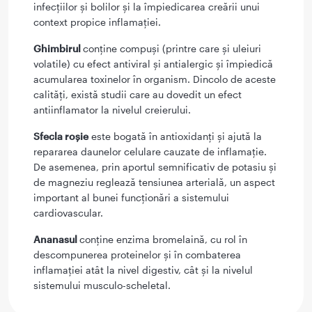
infecțiilor și bolilor și la împiedicarea creării unui
context propice inflamației.
Ghimbirul
conține compuși (printre care și uleiuri
volatile) cu efect antiviral și antialergic și împiedică
acumularea toxinelor în organism. Dincolo de aceste
calități, există studii care au dovedit un efect
antiinflamator la nivelul creierului.
Sfecla roșie
este bogată în antioxidanți și ajută la
repararea daunelor celulare cauzate de inflamație.
De asemenea, prin aportul semnificativ de potasiu și
de magneziu reglează tensiunea arterială, un aspect
important al bunei funcționări a sistemului
cardiovascular.
Ananasul
conține enzima bromelaină, cu rol în
descompunerea proteinelor și în combaterea
inflamației atât la nivel digestiv, cât și la nivelul
sistemului musculo-scheletal.