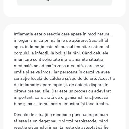
Inflamația este o reacție care apare în mod natural,
în organism, ca primă linie de apărare. Sau, altfel
spus, inflamația este răspunsul imunitar natural al
corpului la infecții, la boli și la răni. Când celulele
imunitare sunt solicitate într-o anumită situație
medicală, se adună în zona afectată, care se va
umfla și se va înroși, iar persoana în cauză va avea
senzație locală de căldură și/sau de durere. Acest tip
de inflamație apare rapid și, de obicei, dispare în
câteva ore sau zile. Dar este un proces cu adevărat
important, care arată că organismul funcționează
bine și că sistemul nostru imunitar își face treaba.
Dincolo de situațiile medicale punctuale, precum
tăierea la un deget sau o viroză respiratorie, când
reacția sistemului imunitar este de așteptat să fie