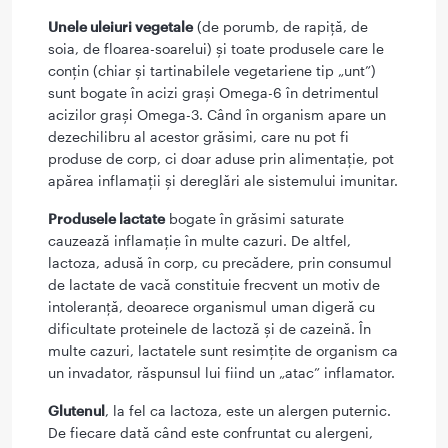
Unele uleiuri vegetale
(de porumb, de rapiță, de
soia, de floarea-soarelui) și toate produsele care le
conțin (chiar și tartinabilele vegetariene tip „unt”)
sunt bogate în acizi grași Omega-6 în detrimentul
acizilor grași Omega-3. Când în organism apare un
dezechilibru al acestor grăsimi, care nu pot fi
produse de corp, ci doar aduse prin alimentație, pot
apărea inflamații și dereglări ale sistemului imunitar.
Produsele lactate
bogate în grăsimi saturate
cauzează inflamație în multe cazuri. De altfel,
lactoza, adusă în corp, cu precădere, prin consumul
de lactate de vacă constituie frecvent un motiv de
intoleranță, deoarece organismul uman digeră cu
dificultate proteinele de lactoză și de cazeină. În
multe cazuri, lactatele sunt resimțite de organism ca
un invadator, răspunsul lui fiind un „atac” inflamator.
Glutenul
, la fel ca lactoza, este un alergen puternic.
De fiecare dată când este confruntat cu alergeni,