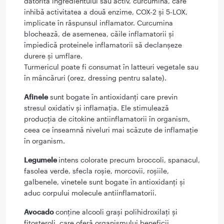
datorită ingredientului său activ, curcumina, care
inhibă activitatea a două enzime, COX-2 și 5-LOX,
implicate în răspunsul inflamator. Curcumina
blochează, de asemenea, căile inflamatorii și
împiedică proteinele inflamatorii să declanșeze
durere și umflare.
Turmericul poate fi consumat în latteuri vegetale sau
în mâncăruri (orez, dressing pentru salate).
Afinele
sunt bogate în antioxidanți care previn
stresul oxidativ și inflamația. Ele stimulează
producția de citokine antiinflamatorii în organism,
ceea ce înseamnă niveluri mai scăzute de inflamație
în organism.
Legumele
intens colorate precum broccoli, spanacul,
fasolea verde, sfecla roșie, morcovii, roșiile,
galbenele, vinetele sunt bogate în antioxidanți și
aduc corpului molecule antiinflamatorii.
Avocado
conține alcooli grași polihidroxilați și
fitosteroli, care oferă organismului beneficii