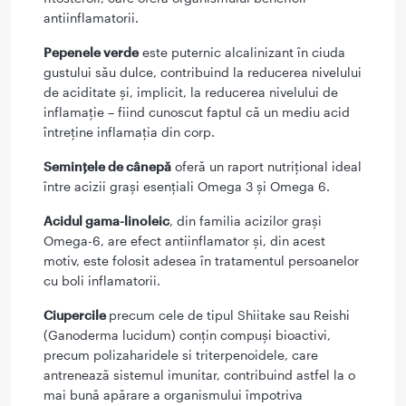
antiinflamatorii.
Pepenele verde
este puternic alcalinizant în ciuda
gustului său dulce, contribuind la reducerea nivelului
de aciditate și, implicit, la reducerea nivelului de
inflamație – fiind cunoscut faptul că un mediu acid
întreține inflamația din corp.
Semințele de cânepă
oferă un raport nutrițional ideal
între acizii grași esențiali Omega 3 și Omega 6.
Acidul gama-linoleic
, din familia acizilor grași
Omega-6, are efect antiinflamator și, din acest
motiv, este folosit adesea în tratamentul persoanelor
cu boli inflamatorii.
Ciupercile
precum cele de tipul Shiitake sau Reishi
(Ganoderma lucidum) conțin compuși bioactivi,
precum polizaharidele si triterpenoidele, care
antrenează sistemul imunitar, contribuind astfel la o
mai bună apărare a organismului împotriva