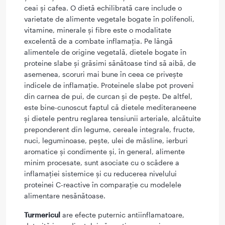
ceai și cafea. O dietă echilibrată care include o
varietate de alimente vegetale bogate în polifenoli,
vitamine, minerale și fibre este o modalitate
excelentă de a combate inflamația. Pe lângă
alimentele de origine vegetală, dietele bogate în
proteine slabe și grăsimi sănătoase tind să aibă, de
asemenea, scoruri mai bune în ceea ce privește
indicele de inflamație. Proteinele slabe pot proveni
din carnea de pui, de curcan și de pește. De altfel,
este bine-cunoscut faptul că dietele mediteraneene
și dietele pentru reglarea tensiunii arteriale, alcătuite
preponderent din legume, cereale integrale, fructe,
nuci, leguminoase, pește, ulei de măsline, ierburi
aromatice și condimente și, în general, alimente
minim procesate, sunt asociate cu o scădere a
inflamației sistemice și cu reducerea nivelului
proteinei C-reactive în comparație cu modelele
alimentare nesănătoase.
Turmericul
are efecte puternic antiinflamatoare,