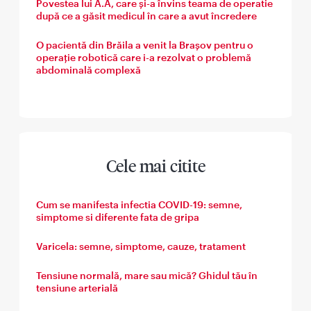
Povestea lui A.A, care și-a învins teama de operatie
după ce a găsit medicul în care a avut încredere
O pacientă din Brăila a venit la Brașov pentru o
operație robotică care i-a rezolvat o problemă
abdominală complexă
Cele mai citite
Cum se manifesta infectia COVID-19: semne,
simptome si diferente fata de gripa
Varicela: semne, simptome, cauze, tratament
Tensiune normală, mare sau mică? Ghidul tău în
tensiune arterială