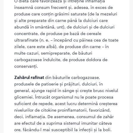
O dietă care favorizează și întreține inflamația
înseamnă consum frecvent și, adesea, în exces de
produse care conțin grăsimi saturate (de la mezeluri
și alte preparate din carne până la dulciuri care
abundă în smântână, unt), de dulciuri și de dulciuri
concentrate, de produse pe bază de cereale
ultrarafinate (n. e. – începând cu pâinea cea de toate
zilele, care este albă), de produse din carne – în
multe cazuri, semipreparate, de băuturi
carbogazoase îndulcite, de produse doldora de
conservanți.
Zahărul rafinat
din băuturile carbogazoase,
produsele de patiserie și prăjituri, dulciuri, în
general, ajunge rapid în sânge și crește brusc nivelul
glicemiei. Întrucât organismul nu le poate procesa
suficient de repede, acest lucru determină creșterea
nivelurilor de citokine proinflamatorii, favorizând,
deci, inflamația. De asemenea, consumul de zahăr
are efectul de a suprima sistemul imunitar câteva
ore, făcându-l mai susceptibil la infecții și la boli.