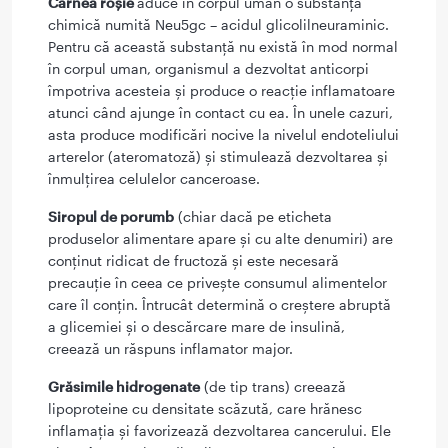
Carnea roșie
aduce în corpul uman o substanță
chimică numită Neu5gc – acidul glicolilneuraminic.
Pentru că această substanță nu există în mod normal
în corpul uman, organismul a dezvoltat anticorpi
împotriva acesteia și produce o reacție inflamatoare
atunci când ajunge în contact cu ea. În unele cazuri,
asta produce modificări nocive la nivelul endoteliului
arterelor (ateromatoză) și stimulează dezvoltarea și
înmulțirea celulelor canceroase.
Siropul de porumb
(chiar dacă pe eticheta
produselor alimentare apare și cu alte denumiri) are
conținut ridicat de fructoză și este necesară
precauție în ceea ce privește consumul alimentelor
care îl conțin. Întrucât determină o creștere abruptă
a glicemiei și o descărcare mare de insulină,
creează un răspuns inflamator major.
Grăsimile hidrogenate
(de tip trans) creează
lipoproteine cu densitate scăzută, care hrănesc
inflamația și favorizează dezvoltarea cancerului. Ele