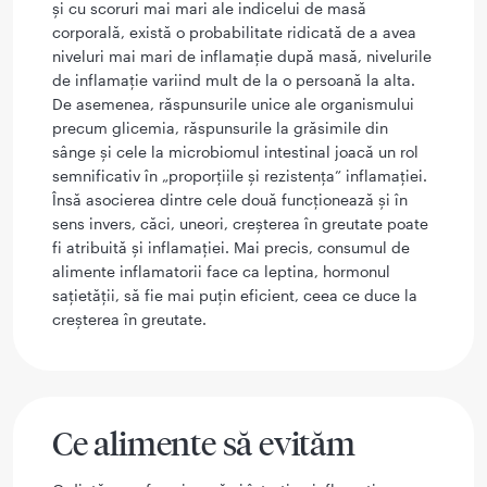
și cu scoruri mai mari ale indicelui de masă
corporală, există o probabilitate ridicată de a avea
niveluri mai mari de inflamație după masă, nivelurile
de inflamație variind mult de la o persoană la alta.
De asemenea, răspunsurile unice ale organismului
precum glicemia, răspunsurile la grăsimile din
sânge și cele la microbiomul intestinal joacă un rol
semnificativ în „proporțiile și rezistența” inflamației.
Însă asocierea dintre cele două funcționează și în
sens invers, căci, uneori, creșterea în greutate poate
fi atribuită și inflamației. Mai precis, consumul de
alimente inflamatorii face ca leptina, hormonul
sațietății, să fie mai puțin eficient, ceea ce duce la
creșterea în greutate.
Ce alimente să evităm