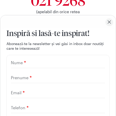
021 9268
(apelabil din orice retea
nationala, fixa sau mobila)
Inspiră si lasă-te inspirat!
Facebook
Youtube
LinkedIn
Instagram
Aboneazǎ-te la newsletter și vei gǎsi in inbox doar noutǎți
care te intereseazǎ!
UTILE
Nume
CONTACT
REGINA MARIA
Prenume
Email
Telefon