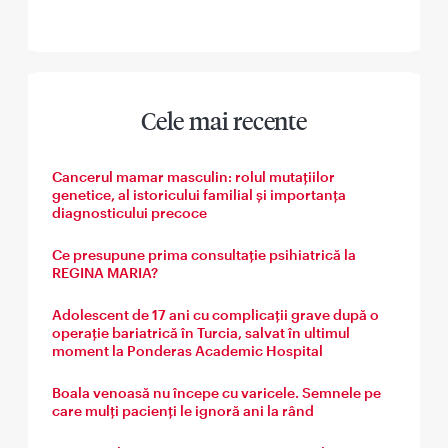
Cele mai recente
Cancerul mamar masculin: rolul mutațiilor
genetice, al istoricului familial și importanța
diagnosticului precoce
Ce presupune prima consultație psihiatrică la
REGINA MARIA?
Adolescent de 17 ani cu complicații grave după o
operație bariatrică în Turcia, salvat în ultimul
moment la Ponderas Academic Hospital
Boala venoasă nu începe cu varicele. Semnele pe
care mulți pacienți le ignoră ani la rând