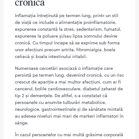
cronică
Inflamația întreținută pe termen lung, printr-un stil
de viață ce include o alimentație proinflamatorie,
expunerea constantă la stres, sedentarism, fumatul,
expunerea la poluare și/sau lipsa somnului devine
cronică. Cu timpul începe să se exprime sub forma
unor afecțiuni precum artrita, fibromialgia, boala
celiacă și boala intestinului iritabil.
Numeroase cercetări asociază o inflamație care
persistă pe termen lung, devenind cronică, cu un risc
crescut de apariție a mai multor afecțiuni, cum ar fi
cancerul, bolile cardiovasculare, diabetul zaharat de
tip 2 și demențele. De altfel, s-a constatat că
persoanele cu anumite tulburări metabolice,
neurologice, gastrointestinale și de sănătate mintală
au adesea niveluri mai mari de markeri inflamatori în
sânge.
În cazul persoanelor cu mai multă grăsime corporală