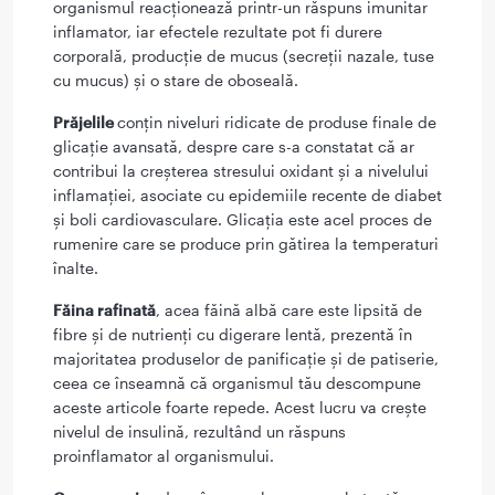
organismul reacționează printr-un răspuns imunitar
inflamator, iar efectele rezultate pot fi durere
corporală, producție de mucus (secreții nazale, tuse
cu mucus) și o stare de oboseală.
Prăjelile
conțin niveluri ridicate de produse finale de
glicație avansată, despre care s-a constatat că ar
contribui la creșterea stresului oxidant și a nivelului
inflamației, asociate cu epidemiile recente de diabet
și boli cardiovasculare. Glicația este acel proces de
rumenire care se produce prin gătirea la temperaturi
înalte.
Făina rafinată
, acea făină albă care este lipsită de
fibre și de nutrienți cu digerare lentă, prezentă în
majoritatea produselor de panificație și de patiserie,
ceea ce înseamnă că organismul tău descompune
aceste articole foarte repede. Acest lucru va crește
nivelul de insulină, rezultând un răspuns
proinflamator al organismului.