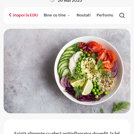
26 Mai 2025
Bine cu tine
Noutati
Performanta medica
Inapoi la EDU
Există alimente cu efect antiinflamator dovedit, la fel