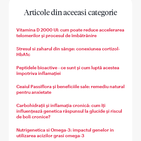
Articole din aceeasi categorie
Vitamina D 2000 UI: cum poate reduce accelerarea
telomerilor și procesul de îmbătrânire
Stresul si zaharul din sânge: conexiunea cortizol-
HbA1c
Peptidele bioactive - ce sunt și cum luptă acestea
împotriva inflamației
Ceaiul Passiflora și beneficiile sale: remediu natural
pentru anxietate
Carbohidrații și inflamația cronică: cum îți
influențează genetica răspunsul la glucide și riscul
de boli cronice?
Nutrigenetica si Omega-3: impactul genelor in
utilizarea acizilor grasi omega-3