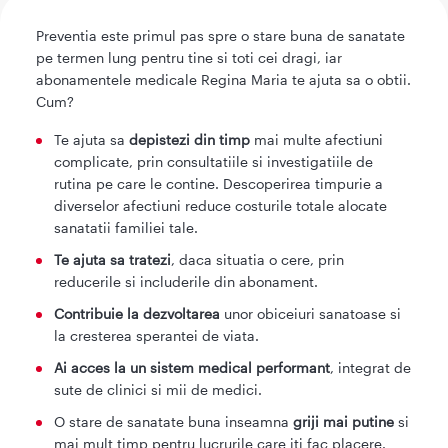
Preventia este primul pas spre o stare buna de sanatate
pe termen lung pentru tine si toti cei dragi, iar
abonamentele medicale Regina Maria te ajuta sa o obtii.
Cum?
Te ajuta sa
depistezi din timp
mai multe afectiuni
complicate, prin consultatiile si investigatiile de
rutina pe care le contine. Descoperirea timpurie a
diverselor afectiuni reduce costurile totale alocate
sanatatii familiei tale.
Te ajuta sa tratezi
, daca situatia o cere, prin
reducerile si includerile din abonament.
Contribuie
la dezvoltarea
unor obiceiuri sanatoase si
la cresterea sperantei de viata.
Ai acces la un sistem medical performant
, integrat de
sute de clinici si mii de medici.
O stare de sanatate buna inseamna
griji mai putine
si
mai mult timp pentru lucrurile care iti fac placere.