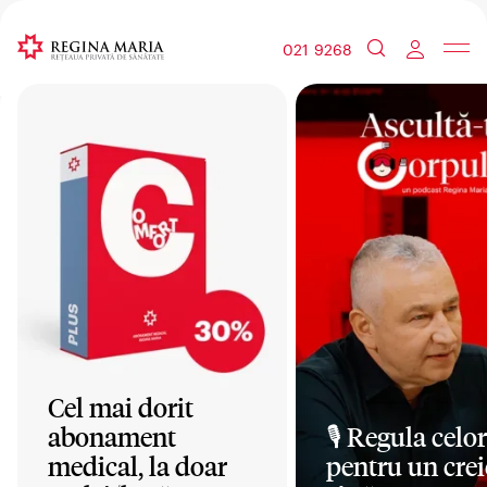
021 9268
Cel mai dorit
abonament
🎙️ Regula celor
medical, la doar
pentru un crei