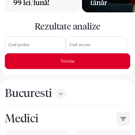
99 lei/lună!
tânăr
Mai mult
Mai mult
Rezultate analize
Cod proba
Cod acces
Bucuresti
Medici