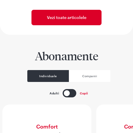
Vezi toate articolele
Abonamente
Individuale
Companii
Adulti
Copii
Comfort
Com