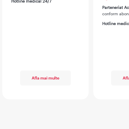
Hotline medical 24/7
Parteneriat 
conform abo
Hotline medic
Afla mai multe
Afl