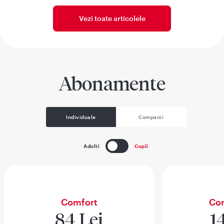
Vezi toate articolele
Abonamente
Individuale
Companii
Adulti
Copii
Comfort
Com
84 Lei
1