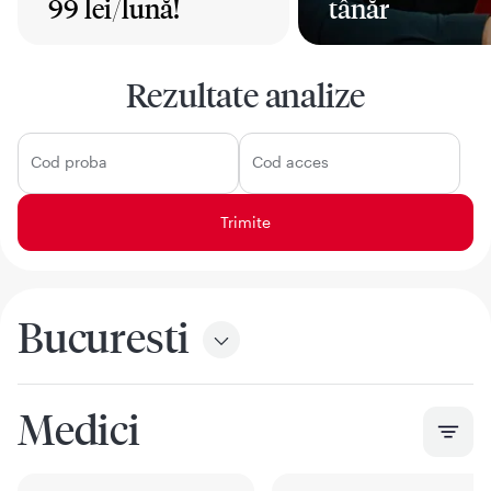
99 lei/lună!
tânăr
Mai mult
Mai mult
Rezultate analize
Cod proba
Cod acces
Bucuresti
Medici