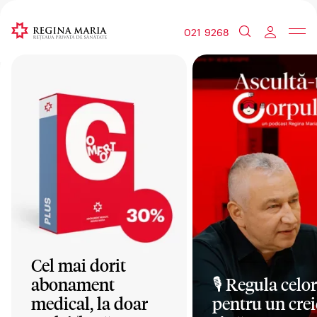
021 9268
Cel mai dorit
abonament
🎙️ Regula celor
medical, la doar
pentru un crei