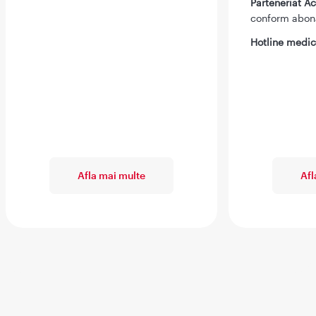
Parteneriat 
conform abo
Hotline medic
Afla mai multe
Afl