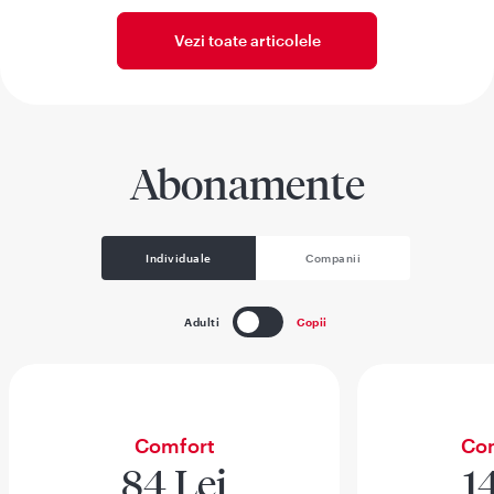
Vezi toate articolele
Abonamente
Individuale
Companii
Adulti
Copii
Comfort
Com
84 Lei
1