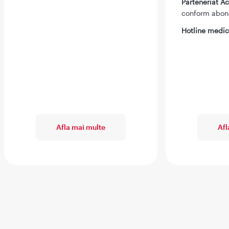
Parteneriat 
conform abo
Hotline medic
Afla mai multe
Afl