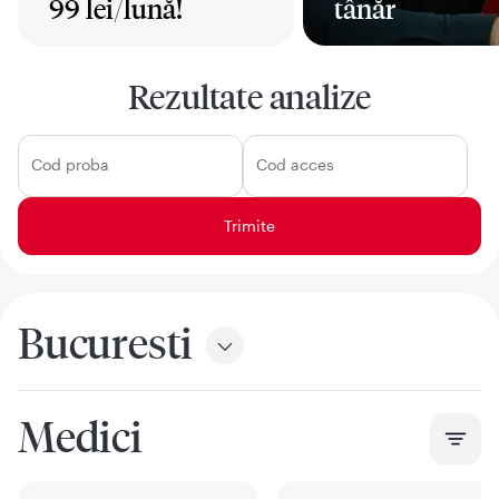
99 lei/lună!
tânăr
Mai mult
Mai mult
Rezultate analize
Cod proba
Cod acces
Bucuresti
Medici