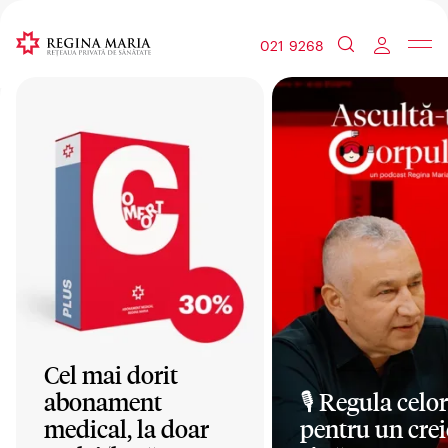
021 9268
Cel mai dorit
abonament
🎙️ Regula celor
medical, la doar
pentru un crei