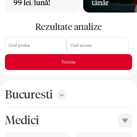
99 lei/lună!
tânăr
Mai mult
Mai mult
Rezultate analize
Cod proba
Cod acces
Bucuresti
Medici