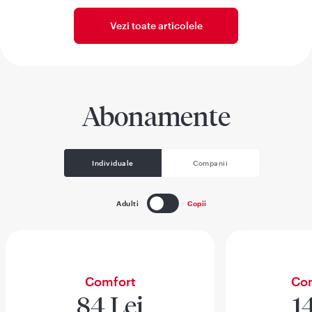
Vezi toate articolele
Abonamente
Individuale
Companii
Adulti
Copii
Comfort
Com
84 Lei
1