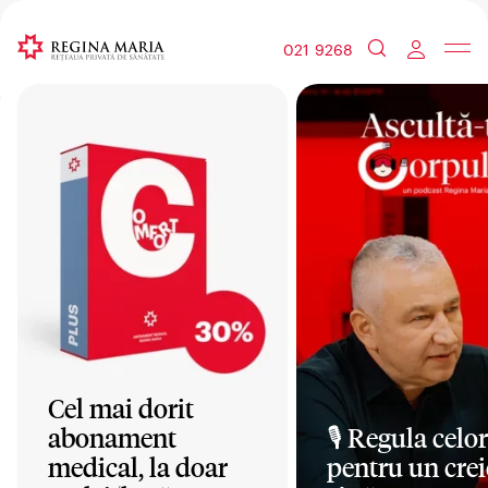
021 9268
Cel mai dorit
abonament
🎙️ Regula celor
medical, la doar
pentru un crei