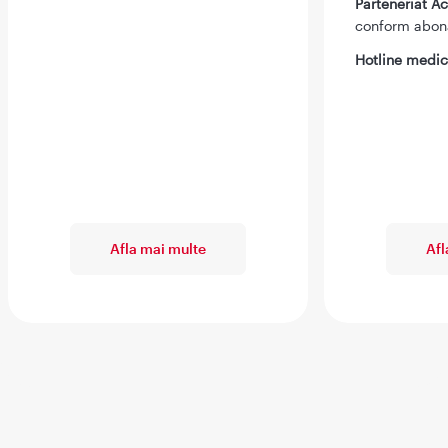
Parteneriat 
conform abo
Hotline medic
Afla mai multe
Afl