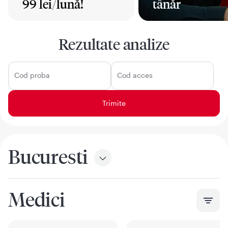
99 lei/lună!
tânăr
Mai mult
Mai mult
Rezultate analize
Cod proba
Cod acces
Bucuresti
Medici