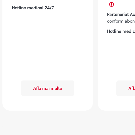
Hotline medical 24/7
Parteneriat 
conform abo
Hotline medic
Afla mai multe
Afl