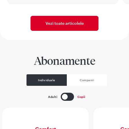
Vezi toate articolele
Abonamente
Individuale
Companii
Adulti
Copii
Comfort
Com