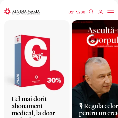
021 9268
Cel mai dorit
abonament
🎙️ Regula celor
medical, la doar
pentru un crei