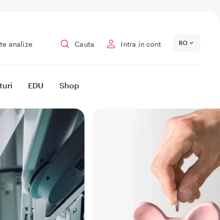
RO
te analize
Cauta
Intra in cont
turi
EDU
Shop