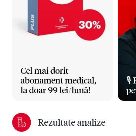
Cel mai dorit
abonament medical,
🎙️
la doar 99 lei/lună!
pe
Mai mult
Ma
Rezultate analize