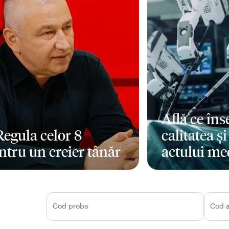
Află ce în
 Regula celor 8
calitatea ș
ntru un creier tânăr
actului me
i mult
Mai mult
Cod proba
Cod 