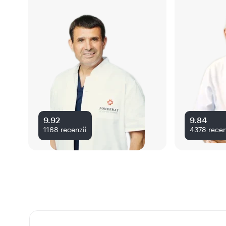
9.92
9.84
1168
recenzii
4378
recen