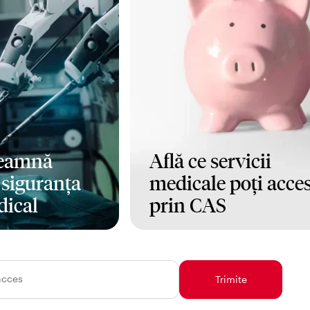
seamnă
Află ce servicii
i siguranța
medicale poți acce
dical
prin CAS
Mai mult
acces