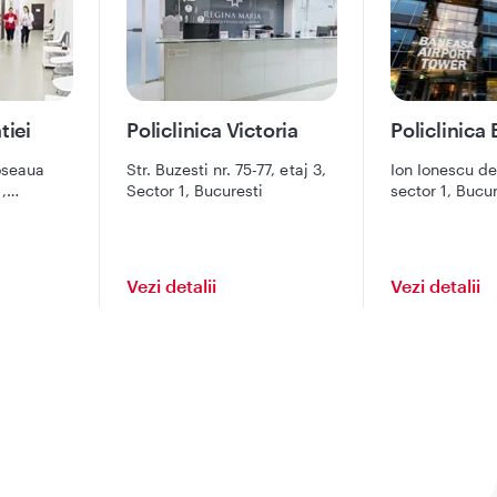
tiei
Policlinica Victoria
Policlinica
oseaua
Str. Buzesti nr. 75-77, etaj 3,
Ion Ionescu de
1,
Sector 1, Bucuresti
sector 1, Bucur
Vezi detalii
Vezi detalii