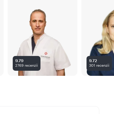
9.79
9.72
2769
recenzii
301
recenzii