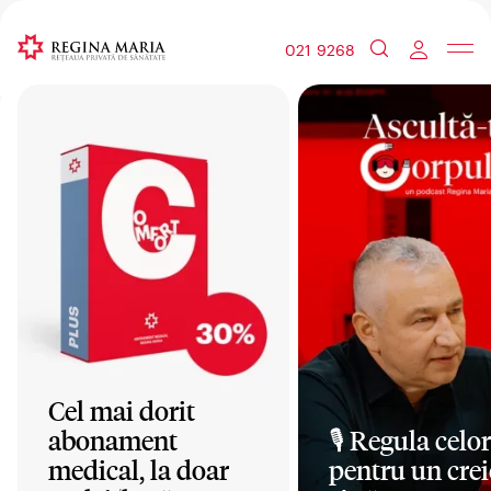
021 9268
Cel mai dorit
abonament
🎙️ Regula celor
medical, la doar
pentru un crei