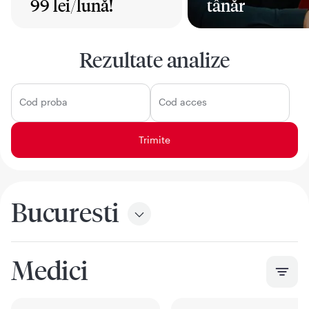
99 lei/lună!
tânăr
Mai mult
Mai mult
Rezultate analize
Cod proba
Cod acces
Bucuresti
Medici