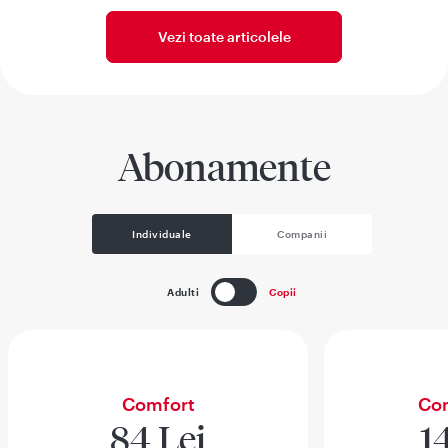
Vezi toate articolele
Abonamente
Individuale
Companii
Adulti
Copii
Comfort
Com
84 Lei
1