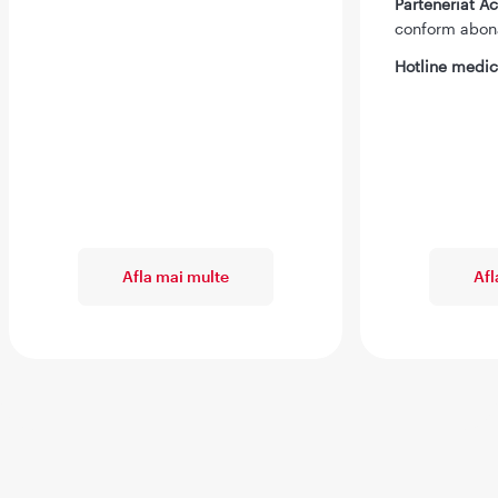
Parteneriat 
conform abo
Hotline medic
Afla mai multe
Afl