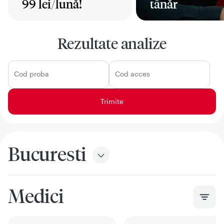
99 lei/lună!
tânăr
Mai mult
Mai mult
Rezultate analize
Cod proba
Cod acces
Bucuresti
Medici