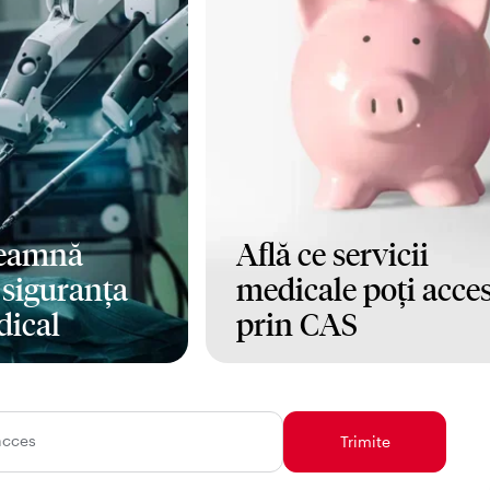
seamnă
Află ce servicii
i siguranța
medicale poți acce
dical
prin CAS
Mai mult
acces