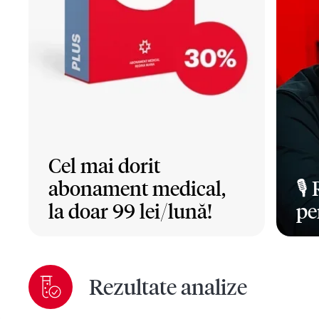
Cel mai dorit
abonament medical,
🎙️
la doar 99 lei/lună!
pe
Mai mult
Ma
Rezultate analize