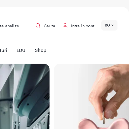
RO
te analize
Cauta
Intra in cont
turi
EDU
Shop