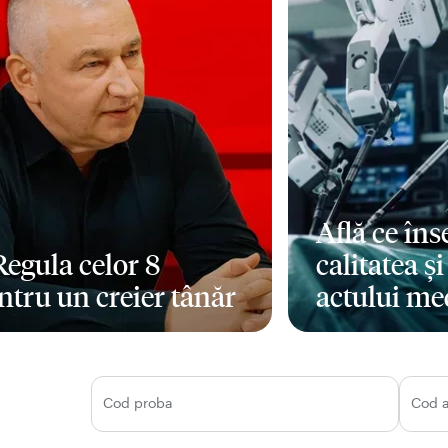
Află ce în
 Regula celor 8
calitatea ș
ntru un creier tânăr
actului me
i mult
Mai mult
Cod proba
Cod 