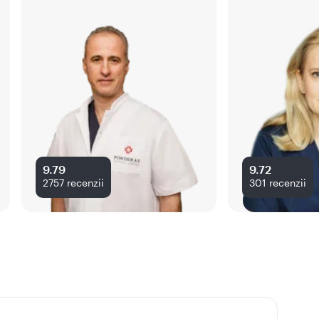
9.79
9.72
2757
recenzii
301
recenzii