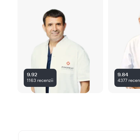
9.92
9.84
1163
recenzii
4377
recen