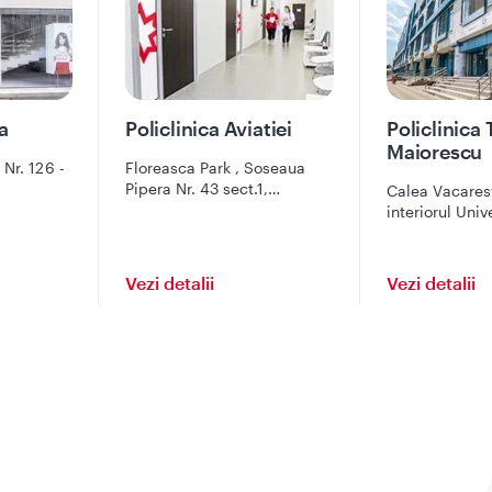
a
Policlinica Aviatiei
Policlinica 
Maiorescu
Nr. 126 -
Floreasca Park , Soseaua
Pipera Nr. 43 sect.1,
Calea Vacaresti
Bucuresti
interiorul Unive
Maiorescu, cor
4, Bucuresti
Vezi detalii
Vezi detalii