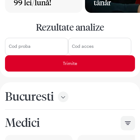
99 lei/lună!
tânăr
Mai mult
Mai mult
Rezultate analize
Cod proba
Cod acces
Bucuresti
Medici