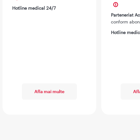
Hotline medical 24/7
Parteneriat 
conform abo
Hotline medic
Afla mai multe
Afl