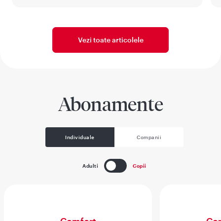
Vezi toate articolele
Abonamente
Individuale
Companii
Adulti
Copii
Comfort
Com