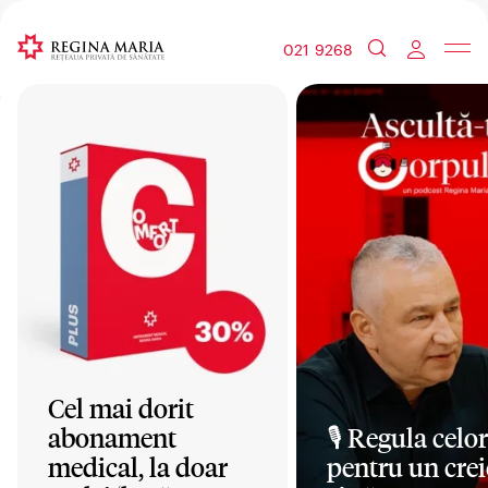
021 9268
Cel mai dorit
abonament
🎙️ Regula celor
medical, la doar
pentru un crei