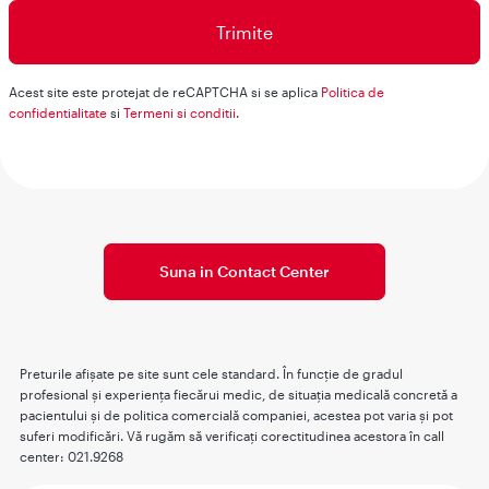
Acest site este protejat de reCAPTCHA si se aplica
Politica de
confidentialitate
si
Termeni si conditii
.
Suna in Contact Center
Preturile afişate pe site sunt cele standard. În funcţie de gradul
profesional şi experienţa fiecărui medic, de situaţia medicală concretă a
pacientului şi de politica comercială companiei, acestea pot varia şi pot
suferi modificări. Vă rugăm să verificaţi corectitudinea acestora în call
center: 021.9268