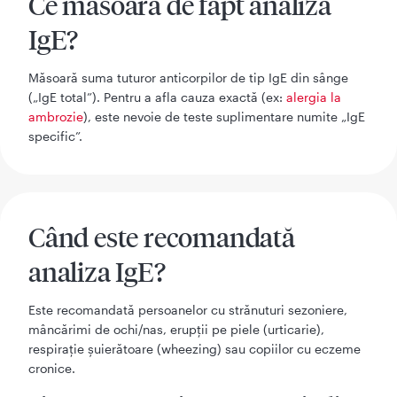
Ce măsoară de fapt analiza
IgE?
Măsoară suma tuturor anticorpilor de tip IgE din sânge
(„IgE total”). Pentru a afla cauza exactă (ex:
alergia la
ambrozie
), este nevoie de teste suplimentare numite „IgE
specific”.
Când este recomandată
analiza IgE?
Este recomandată persoanelor cu strănuturi sezoniere,
mâncărimi de ochi/nas, erupții pe piele (urticarie),
respirație șuierătoare (wheezing) sau copiilor cu eczeme
cronice.