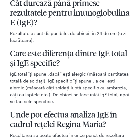
Cât durează până primesc
rezultatele pentru imunoglobulina
E (IgE)?
Rezultatele sunt disponibile, de obicei, în 24 de ore (o zi
lucrătoare).
Care este diferența dintre IgE total
și IgE specific?
IgE total îți spune „dacă” ești alergic (măsoară cantitatea
totală de soldați). IgE specific îți spune „la ce” ești
alergic (măsoară câți soldați luptă specific cu ambrozia,
câți cu laptele etc.). De obicei se face întâi IgE total, apoi
se fac cele specifice.
Unde pot efectua analiza IgE în
cadrul rețelei Regina Maria?
Recoltarea se poate efectua în orice punct de recoltare