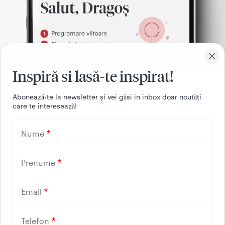
Inspiră si lasă-te inspirat!
Aboneazǎ-te la newsletter și vei gǎsi in inbox doar noutǎți
care te intereseazǎ!
021 9268
Nume
(apelabil din orice retea
nationala, fixa sau mobila)
Prenume
Email
Facebook
Youtube
LinkedIn
Instagram
Telefon