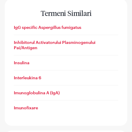
Termeni Similari
IgG specific Aspergillus fumigatus
Inhibitorul Activatorului Plasminogenului
Pai/Antigen
Insulina
Interleukina 6
Imunoglobulina A (IgA)
Imunofixare