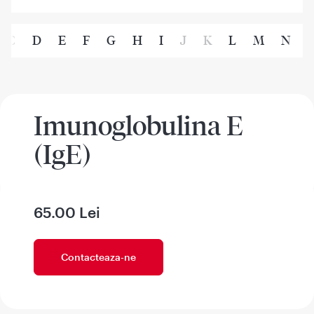
C
D
E
F
G
H
I
J
K
L
M
N
Imunoglobulina E
(IgE)
65.00 Lei
Contacteaza-ne