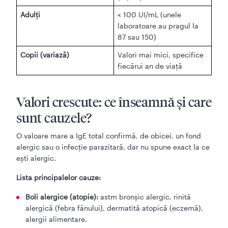
Adulți
< 100 UI/mL (unele
laboratoare au pragul la
87 sau 150)
Copii (variază)
Valori mai mici, specifice
fiecărui an de viață
Valori crescute: ce înseamnă și care
sunt cauzele?
O valoare mare a IgE total confirmă, de obicei, un fond
alergic sau o infecție parazitară, dar nu spune exact la ce
ești alergic.
Lista principalelor cauze:
Boli alergice (atopie):
astm bronșic alergic, rinită
alergică (febra fânului), dermatită atopică (eczemă),
alergii alimentare.