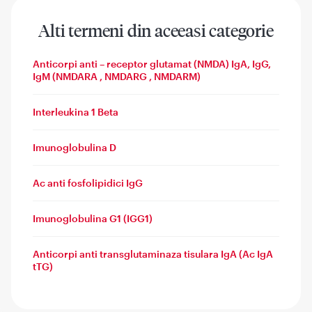
Alti termeni din aceeasi categorie
Anticorpi anti – receptor glutamat (NMDA) IgA, IgG,
IgM (NMDARA , NMDARG , NMDARM)
Interleukina 1 Beta
Imunoglobulina D
Ac anti fosfolipidici IgG
Imunoglobulina G1 (IGG1)
Anticorpi anti transglutaminaza tisulara IgA (Ac IgA
tTG)