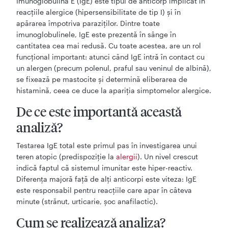
Imunoglobulina E (IgE) este tipul de anticorp implicat în
reacțiile alergice (hipersensibilitate de tip I) și în
apărarea împotriva paraziților. Dintre toate
imunoglobulinele, IgE este prezentă în sânge în
cantitatea cea mai redusă. Cu toate acestea, are un rol
funcțional important: atunci când IgE intră în contact cu
un alergen (precum polenul, praful sau veninul de albină),
se fixează pe mastocite și determină eliberarea de
histamină, ceea ce duce la apariția simptomelor alergice.
De ce este importantă această
analiză?
Testarea IgE total este primul pas în investigarea unui
teren atopic (predispoziție la
alergii
). Un nivel crescut
indică faptul că sistemul imunitar este hiper-reactiv.
Diferența majoră față de alți anticorpi este viteza: IgE
este responsabil pentru reacțiile care apar în câteva
minute (strănut, urticarie, șoc anafilactic).
Cum se realizează analiza?