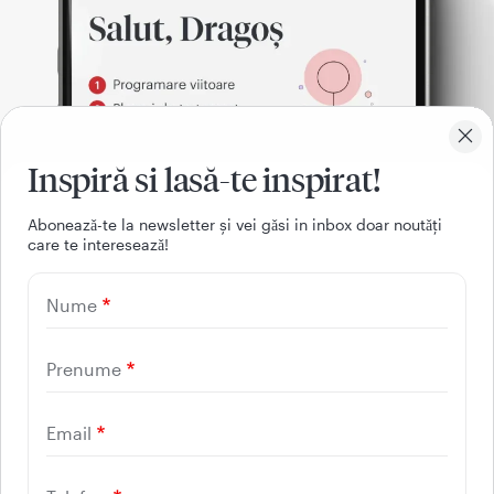
Inspiră si lasă-te inspirat!
Aboneazǎ-te la newsletter și vei gǎsi in inbox doar noutǎți
care te intereseazǎ!
021 9268
Nume
(apelabil din orice retea
nationala, fixa sau mobila)
Prenume
Email
Facebook
Youtube
LinkedIn
Instagram