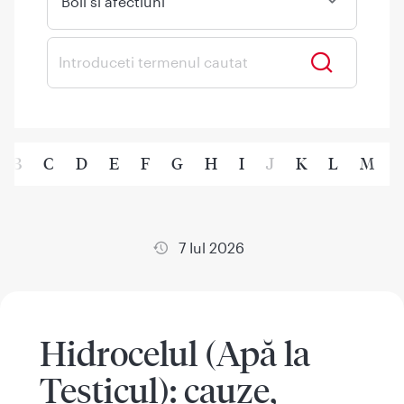
Boli si afectiuni
B
C
D
E
F
G
H
I
J
K
L
M
7 Iul 2026
Hidrocelul (Apă la
Testicul): cauze,