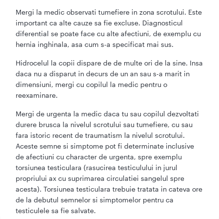
Mergi la medic observati tumefiere in zona scrotului. Este
important ca alte cauze sa fie excluse. Diagnosticul
diferential se poate face cu alte afectiuni, de exemplu cu
hernia inghinala, asa cum s-a specificat mai sus.
Hidrocelul la copii dispare de de multe ori de la sine. Insa
daca nu a disparut in decurs de un an sau s-a marit in
dimensiuni, mergi cu copilul la medic pentru o
reexaminare.
Mergi de urgenta la medic daca tu sau copilul dezvoltati
durere brusca la nivelul scrotului sau tumefiere, cu sau
fara istoric recent de traumatism la nivelul scrotului.
Aceste semne si simptome pot fi determinate inclusive
de afectiuni cu character de urgenta, spre exemplu
torsiunea testiculara (rasucirea testiculului in jurul
propriului ax cu suprimarea circulatiei sangelul spre
acesta). Torsiunea testiculara trebuie tratata in cateva ore
de la debutul semnelor si simptomelor pentru ca
testiculele sa fie salvate.