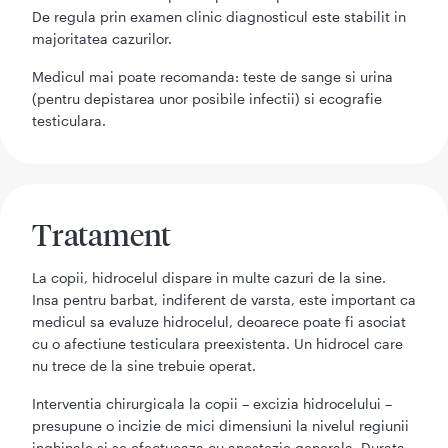
De regula prin examen clinic diagnosticul este stabilit in
majoritatea cazurilor.
Medicul mai poate recomanda: teste de sange si urina
(pentru depistarea unor posibile infectii) si ecografie
testiculara.
Tratament
La copii, hidrocelul dispare in multe cazuri de la sine.
Insa pentru barbat, indiferent de varsta, este important ca
medicul sa evaluze hidrocelul, deoarece poate fi asociat
cu o afectiune testiculara preexistenta. Un hidrocel care
nu trece de la sine trebuie operat.
Interventia chirurgicala la copii – excizia hidrocelului –
presupune o incizie de mici dimensiuni la nivelul regiunii
inghinale si se efectueaza cu anestezie generala. Durata