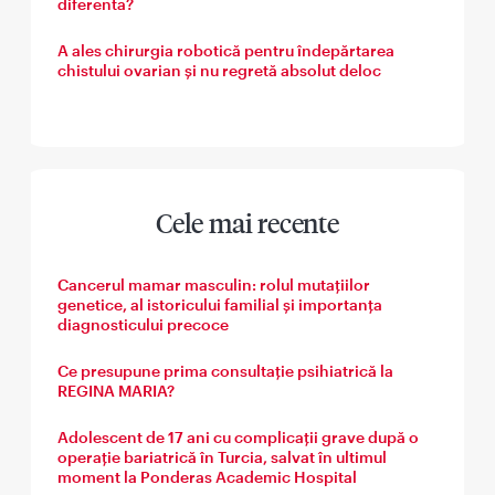
diferenta?
A ales chirurgia robotică pentru îndepărtarea
chistului ovarian și nu regretă absolut deloc
Cele mai recente
Cancerul mamar masculin: rolul mutațiilor
genetice, al istoricului familial și importanța
diagnosticului precoce
Ce presupune prima consultație psihiatrică la
REGINA MARIA?
Adolescent de 17 ani cu complicații grave după o
operație bariatrică în Turcia, salvat în ultimul
moment la Ponderas Academic Hospital