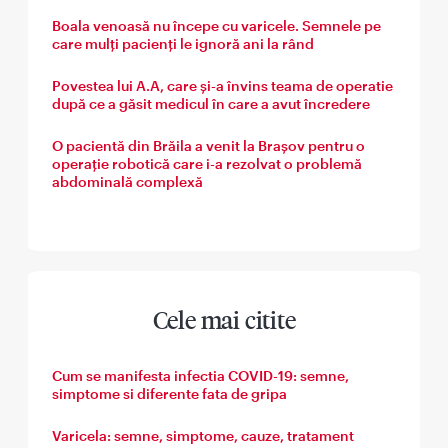
Boala venoasă nu începe cu varicele. Semnele pe
care mulți pacienți le ignoră ani la rând
Povestea lui A.A, care și-a învins teama de operatie
după ce a găsit medicul în care a avut încredere
O pacientă din Brăila a venit la Brașov pentru o
operație robotică care i-a rezolvat o problemă
abdominală complexă
Cele mai citite
Cum se manifesta infectia COVID-19: semne,
simptome si diferente fata de gripa
Varicela: semne, simptome, cauze, tratament