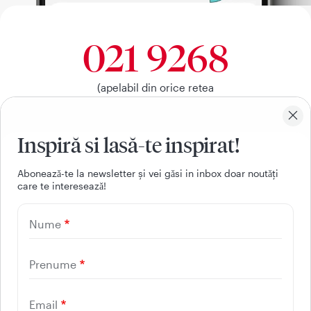
021 9268
(apelabil din orice retea
nationala, fixa sau mobila)
Inspiră si lasă-te inspirat!
Facebook
Youtube
LinkedIn
Instagram
Aboneazǎ-te la newsletter și vei gǎsi in inbox doar noutǎți
care te intereseazǎ!
UTILE
Nume
CONTACT
REGINA MARIA
Prenume
Email