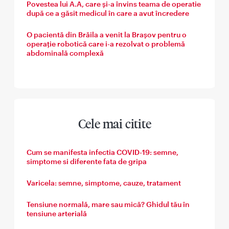
Povestea lui A.A, care și-a învins teama de operatie
după ce a găsit medicul în care a avut încredere
O pacientă din Brăila a venit la Brașov pentru o
operație robotică care i-a rezolvat o problemă
abdominală complexă
Cele mai citite
Cum se manifesta infectia COVID-19: semne,
simptome si diferente fata de gripa
Varicela: semne, simptome, cauze, tratament
Tensiune normală, mare sau mică? Ghidul tău în
tensiune arterială