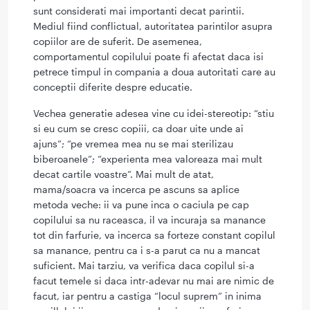
sunt considerati mai importanti decat parintii.
Mediul fiind conflictual, autoritatea parintilor asupra
copiilor are de suferit. De asemenea,
comportamentul copilului poate fi afectat daca isi
petrece timpul in compania a doua autoritati care au
conceptii diferite despre educatie.
Vechea generatie adesea vine cu idei-stereotip: “stiu
si eu cum se cresc copiii, ca doar uite unde ai
ajuns”; “pe vremea mea nu se mai sterilizau
biberoanele”; “experienta mea valoreaza mai mult
decat cartile voastre”. Mai mult de atat,
mama/soacra va incerca pe ascuns sa aplice
metoda veche: ii va pune inca o caciula pe cap
copilului sa nu raceasca, il va incuraja sa manance
tot din farfurie, va incerca sa forteze constant copilul
sa manance, pentru ca i s-a parut ca nu a mancat
suficient. Mai tarziu, va verifica daca copilul si-a
facut temele si daca intr-adevar nu mai are nimic de
facut, iar pentru a castiga “locul suprem” in inima