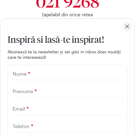
021 9268
(apelabil din orice retea
nationala, fixa sau mobila)
Inspiră si lasă-te inspirat!
Facebook
Youtube
LinkedIn
Instagram
Aboneazǎ-te la newsletter și vei gǎsi in inbox doar noutǎți
care te intereseazǎ!
UTILE
Nume
CONTACT
REGINA MARIA
Prenume
Email
Telefon