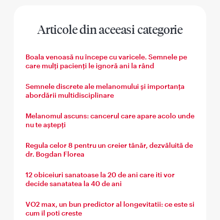
Articole din aceeasi categorie
Boala venoasă nu începe cu varicele. Semnele pe
care mulți pacienți le ignoră ani la rând
Semnele discrete ale melanomului și importanța
abordării multidisciplinare
Melanomul ascuns: cancerul care apare acolo unde
nu te aștepți
Regula celor 8 pentru un creier tânăr, dezvăluită de
dr. Bogdan Florea
12 obiceiuri sanatoase la 20 de ani care iti vor
decide sanatatea la 40 de ani
VO2 max, un bun predictor al longevitatii: ce este si
cum il poti creste