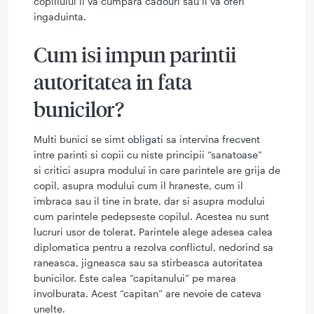
copillului ii va cumpara cadouri sau ii va oferi
ingaduinta.
Cum isi impun parintii
autoritatea in fata
bunicilor?
Multi bunici se simt obligati sa intervina frecvent
intre parinti si copii cu niste principii “sanatoase”
si critici asupra modului in care parintele are grija de
copil, asupra modului cum il hraneste, cum il
imbraca sau il tine in brate, dar si asupra modului
cum parintele pedepseste copilul. Acestea nu sunt
lucruri usor de tolerat. Parintele alege adesea calea
diplomatica pentru a rezolva conflictul, nedorind sa
raneasca, jigneasca sau sa stirbeasca autoritatea
bunicilor. Este calea “capitanului” pe marea
involburata. Acest “capitan” are nevoie de cateva
unelte.