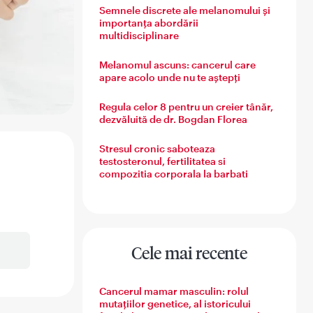
Semnele discrete ale melanomului și
importanța abordării
multidisciplinare
Melanomul ascuns: cancerul care
apare acolo unde nu te aștepți
Regula celor 8 pentru un creier tânăr,
dezvăluită de dr. Bogdan Florea
Stresul cronic saboteaza
testosteronul, fertilitatea si
compozitia corporala la barbati
Cele mai recente
Cancerul mamar masculin: rolul
mutațiilor genetice, al istoricului