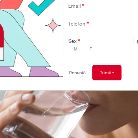
Email
icultati ale respiratiei
rere a articulatiilor
Telefon
grene
Sex
M
F
Renunţă