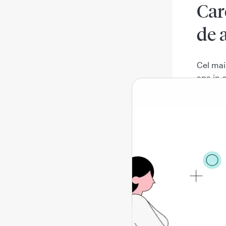
Car
de 
Cel mai
apa in 
manifes
oricare
afectiu
simpto
pi
in
um
ba
cr