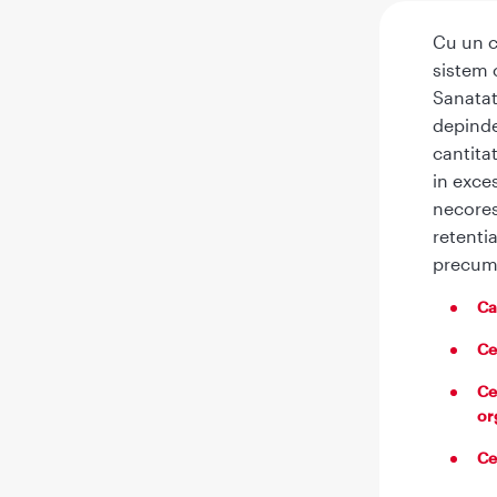
Cu un c
sistem 
Sanatat
depinde
cantita
in exce
necores
retenti
precum 
Ca
Ce
Ce
or
Ce