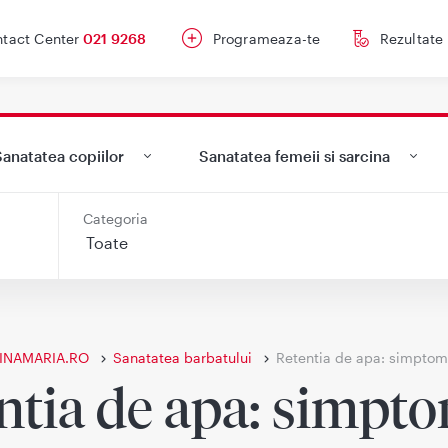
tact Center
021 9268
Programeaza-te
Rezultate
anatatea copiilor
Sanatatea femeii si sarcina
Categoria
INAMARIA.RO
Sanatatea barbatului
Retentia de apa: simptom
ntia de apa: simpto