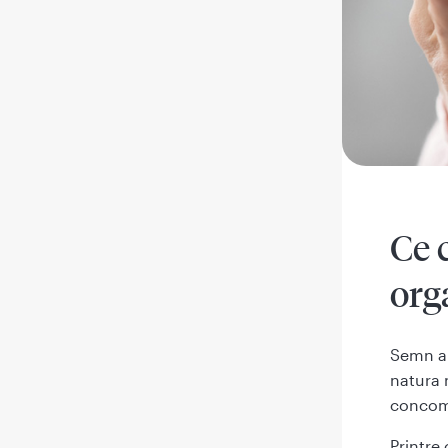
Ce 
org
Semn al
natura 
concomi
Printre