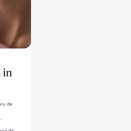
 in
bru de
.
ungi de