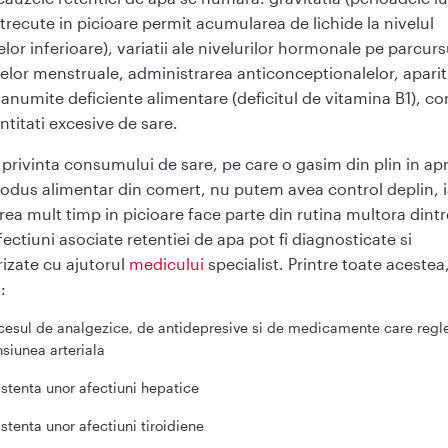
trecute in picioare permit acumularea de lichide la nivelul
or inferioare), variatii ale nivelurilor hormonale pe parcurs
elor menstruale, administrarea anticonceptionalelor, aparit
, anumite deficiente alimentare (deficitul de vitamina B1), 
ntitati excesive de sare.
 privinta consumului de sare, pe care o gasim din plin in a
rodus alimentar din comert, nu putem avea control deplin, i
prea mult timp in picioare face parte din rutina multora dintr
ectiuni asociate retentiei de apa pot fi diagnosticate si
izate cu ajutorul
medicului
specialist. Printre toate acestea
:
cesul de analgezice, de antidepresive si de medicamente care regl
nsiunea arteriala
istenta unor afectiuni hepatice
istenta unor afectiuni tiroidiene