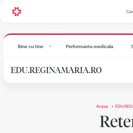
Con
Bine cu tine
Performanta medicala
S
EDU
.
REGINAMARIA
.
RO
Acasa
EDU.REG
Rete