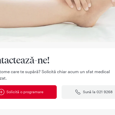
tactează-ne!
tome care te supără? Solicită chiar acum un sfat medical
zat.
Solicită o programare
Sună la 021 9268