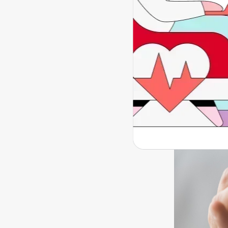
dif
du
mi