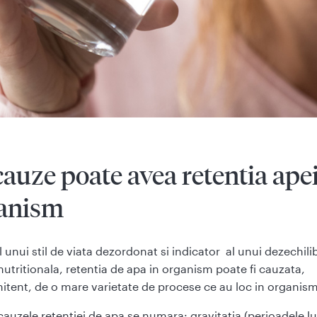
cauze poate avea retentia apei
anism
 unui stil de viata dezordonat si indicator al unui dezechili
nutritionala, retentia de apa in organism poate fi cauzata,
tent, de o mare varietate de procese ce au loc in organism
 cauzele retentiei de apa se numara: gravitatia (perioadele l