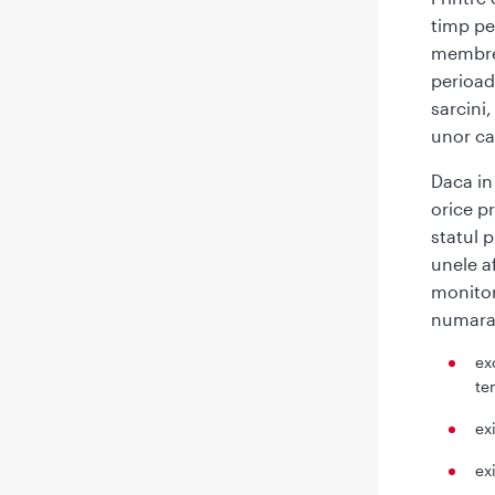
timp pe
membrel
perioad
sarcini
unor ca
Daca in
orice p
statul 
unele af
monitor
numara
ex
te
ex
ex