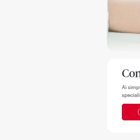
Con
Ai simp
speciali