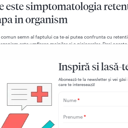
e este simptomatologia retent
apa in organism
 comun semn al faptului ca te-ai putea confrunta cu retent
organism este umflarea mainilor si a picioarelor. Desi aceste
tari nu sunt iesite din comun in cazul gravidelor sau in caz
i femei care traverseaza perioada menstruatiei, ele pot anu
Inspiră si lasă-t
ne renala grava si chiar o insuficienta cardiaca. Retentia de
me precum:
Aboneazǎ-te la newsletter și vei gǎsi 
ele cu textura lucioasa si intinsa
care te intereseazǎ!
flamatii ale gleznelor
Nume
flare a articulatiilor
lonare nefireasca
Prenume
estere in greutate