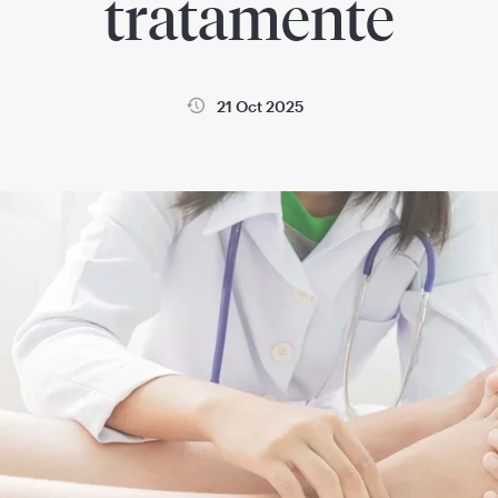
tratamente
21 Oct 2025
a
Sanatatea copiilor
Sanatatea femeii si sarcina
Sanatatea