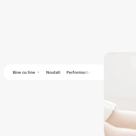
Bine cu tine
Noutati
Performanta medicala
Wikimedic