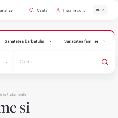
 analize
Cauta
Intra in cont
RO
Sanatatea barbatului
Sanatatea familiei
e si tratamente
me si