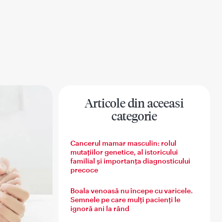
Articole din aceeasi
categorie
 barbatului
Sanatatea familiei
Cancerul mamar masculin: rolul
mutațiilor genetice, al istoricului
familial și importanța diagnosticului
precoce
Boala venoasă nu începe cu varicele.
Semnele pe care mulți pacienți le
ignoră ani la rând