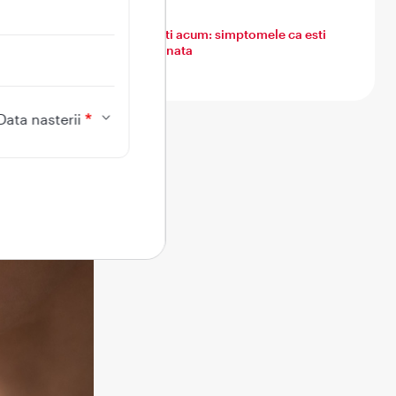
Ce simti acum: simptomele ca esti
insarcinata
Data nasterii