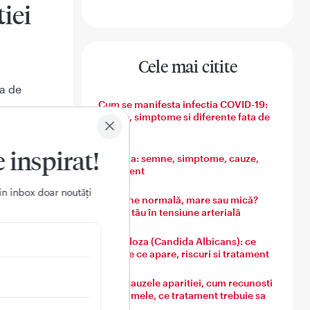
iei
Cele mai citite
ia de
Cum se manifesta infectia COVID-19:
semne, simptome si diferente fata de
ul
gripa
nta o
e inspirat!
 apa are
Varicela: semne, simptome, cauze,
tratament
in inbox doar noutǎți
Tensiune normală, mare sau mică?
Ghidul tău în tensiune arterială
Candidoza (Candida Albicans): ce
este, de ce apare, riscuri si tratament
Guta: cauzele aparitiei, cum recunosti
simptomele, ce tratament trebuie sa
urmezi