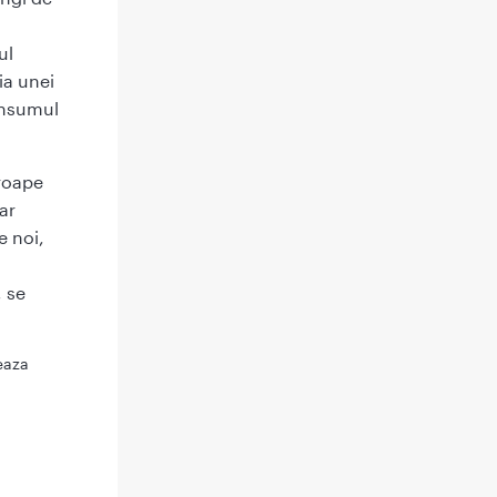
ul
ia unei
consumul
proape
ar
e noi,
, se
eaza