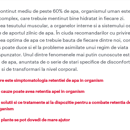
ontinut mediu de peste 60% de apa, organismul uman est
complex, care trebuie mentinut bine hidratat in fiecare zi.
ea tesutului muscular, a organelor interne si a sistemului o
 de aportul zilnic de apa. În ciuda recomandarilor cu privire
tea optima de apa ce trebuie bauta de fiecare dintre noi, c
s poate duce si el la probleme asimilate unui regim de viata
punzator. Unul dintre fenomenele mai putin cunoscute est
a de apa, anuntata de o serie de stari specifice de disconfort
si de transformari la nivel corporal.
re este simptomatologia retentiei de apa in organism
 cauze poate avea retentia apei in organism
 solutii si ce tratamente ai la dispozitie pentru a combate retentia d
ganism
 plante se pot dovedi de mare ajutor