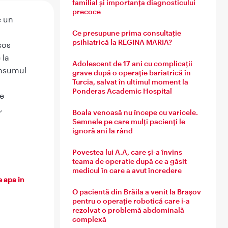
familial și importanța diagnosticului
precoce
e un
Ce presupune prima consultație
psihiatrică la REGINA MARIA?
sos
 la
Adolescent de 17 ani cu complicații
onsumul
grave după o operație bariatrică în
Turcia, salvat în ultimul moment la
Ponderas Academic Hospital
e
,
Boala venoasă nu începe cu varicele.
Semnele pe care mulți pacienți le
ignoră ani la rând
Povestea lui A.A, care și-a învins
teama de operatie după ce a găsit
medicul în care a avut încredere
e apa in
O pacientă din Brăila a venit la Brașov
pentru o operație robotică care i-a
rezolvat o problemă abdominală
complexă