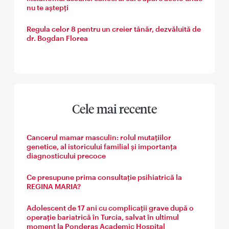
nu te aștepți
Regula celor 8 pentru un creier tânăr, dezvăluită de
dr. Bogdan Florea
Cele mai recente
Cancerul mamar masculin: rolul mutațiilor
genetice, al istoricului familial și importanța
diagnosticului precoce
Ce presupune prima consultație psihiatrică la
REGINA MARIA?
Adolescent de 17 ani cu complicații grave după o
operație bariatrică în Turcia, salvat în ultimul
moment la Ponderas Academic Hospital