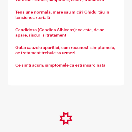
Tensiune normală, mare sau mică? Ghidul tău în
tensiune arterială
Candidoza (Candida Albicans): ce este, de ce
apare, riscuri si tratament
Guta: cauzele aparitiei, cum recunosti simptomele,
ce tratament trebuie sa urmezi
Ce simti acum: simptomele ca esti insarcinata