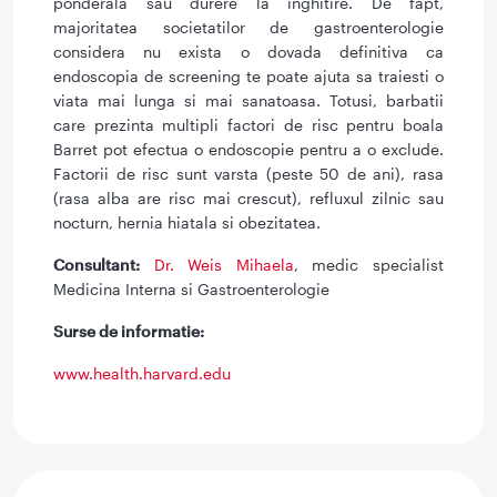
ponderala sau durere la inghitire. De fapt,
majoritatea societatilor de gastroenterologie
considera nu exista o dovada definitiva ca
endoscopia de screening te poate ajuta sa traiesti o
viata mai lunga si mai sanatoasa. Totusi, barbatii
care prezinta multipli factori de risc pentru boala
Barret pot efectua o endoscopie pentru a o exclude.
Factorii de risc sunt varsta (peste 50 de ani), rasa
(rasa alba are risc mai crescut), refluxul zilnic sau
nocturn, hernia hiatala si obezitatea.
Consultant:
Dr. Weis Mihaela
, medic specialist
Medicina Interna si Gastroenterologie
Surse de informatie:
www.health.harvard.edu