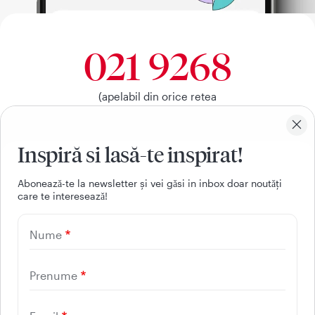
021 9268
(apelabil din orice retea
nationala, fixa sau mobila)
Inspiră si lasă-te inspirat!
Facebook
Youtube
LinkedIn
Instagram
Aboneazǎ-te la newsletter și vei gǎsi in inbox doar noutǎți
care te intereseazǎ!
UTILE
Nume
CONTACT
REGINA MARIA
Prenume