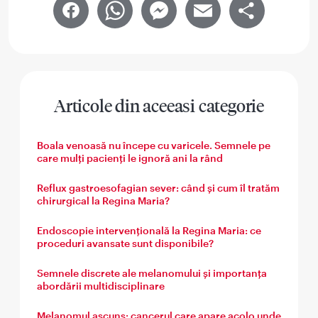
Facebook
WhatsApp
Messenger
Email
Share
Articole din aceeasi categorie
Boala venoasă nu începe cu varicele. Semnele pe
care mulți pacienți le ignoră ani la rând
Reflux gastroesofagian sever: când și cum îl tratăm
chirurgical la Regina Maria?
Endoscopie intervențională la Regina Maria: ce
proceduri avansate sunt disponibile?
Semnele discrete ale melanomului și importanța
abordării multidisciplinare
Melanomul ascuns: cancerul care apare acolo unde