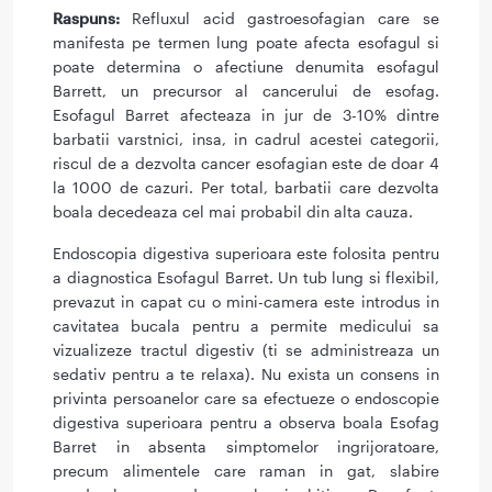
Raspuns:
Refluxul acid gastroesofagian care se
manifesta pe termen lung poate afecta esofagul si
poate determina o afectiune denumita esofagul
Barrett, un precursor al cancerului de esofag.
Esofagul Barret afecteaza in jur de 3-10% dintre
barbatii varstnici, insa, in cadrul acestei categorii,
riscul de a dezvolta cancer esofagian este de doar 4
la 1000 de cazuri. Per total, barbatii care dezvolta
boala decedeaza cel mai probabil din alta cauza.
Endoscopia digestiva superioara este folosita pentru
a diagnostica Esofagul Barret. Un tub lung si flexibil,
prevazut in capat cu o mini-camera este introdus in
cavitatea bucala pentru a permite medicului sa
vizualizeze tractul digestiv (ti se administreaza un
sedativ pentru a te relaxa). Nu exista un consens in
privinta persoanelor care sa efectueze o endoscopie
digestiva superioara pentru a observa boala Esofag
Barret in absenta simptomelor ingrijoratoare,
precum alimentele care raman in gat, slabire