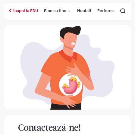
Bine cu tine
Noutati
Performanta medica
Inapoi la EDU
Contactează-ne!