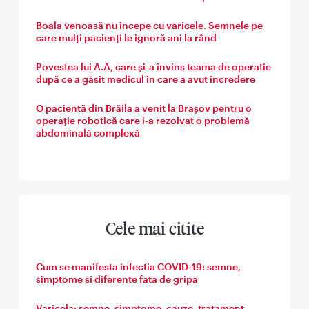
Boala venoasă nu începe cu varicele. Semnele pe
care mulți pacienți le ignoră ani la rând
Povestea lui A.A, care și-a învins teama de operatie
după ce a găsit medicul în care a avut încredere
O pacientă din Brăila a venit la Brașov pentru o
operație robotică care i-a rezolvat o problemă
abdominală complexă
Cele mai citite
Cum se manifesta infectia COVID-19: semne,
simptome si diferente fata de gripa
Varicela: semne, simptome, cauze, tratament