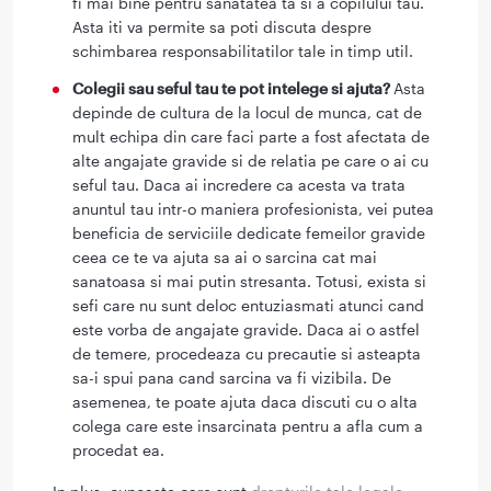
fi mai bine pentru sanatatea ta si a copilului tau.
Asta iti va permite sa poti discuta despre
schimbarea responsabilitatilor tale in timp util.
Colegii sau seful tau te pot intelege si ajuta?
Asta
depinde de cultura de la locul de munca, cat de
mult echipa din care faci parte a fost afectata de
alte angajate gravide si de relatia pe care o ai cu
seful tau. Daca ai incredere ca acesta va trata
anuntul tau intr-o maniera profesionista, vei putea
beneficia de serviciile dedicate femeilor gravide
ceea ce te va ajuta sa ai o sarcina cat mai
sanatoasa si mai putin stresanta. Totusi, exista si
sefi care nu sunt deloc entuziasmati atunci cand
este vorba de angajate gravide. Daca ai o astfel
de temere, procedeaza cu precautie si asteapta
sa-i spui pana cand sarcina va fi vizibila. De
asemenea, te poate ajuta daca discuti cu o alta
colega care este insarcinata pentru a afla cum a
procedat ea.