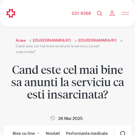
021 9268
Acasa
EDU.REGINAMARIA.RO
EDU.REGINAMARIA.RO
Cand este cel mai bine sa anunti la serviciu ca esti
insarcinata?
Cand este cel mai bine
sa anunti la serviciu ca
esti insarcinata?
26 Mai 2025
Bine cu tine
Noutati
Performanta medicala
Wikimedic