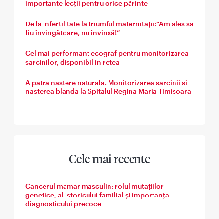
importante lecții pentru orice părinte
De la infertilitate la triumful maternității:“Am ales să
fiu învingătoare, nu învinsă!”
Cel mai performant ecograf pentru monitorizarea
sarcinilor, disponibil in retea
A patra nastere naturala. Monitorizarea sarcinii si
nasterea blanda la Spitalul Regina Maria Timisoara
Cele mai recente
Cancerul mamar masculin: rolul mutațiilor
genetice, al istoricului familial și importanța
diagnosticului precoce