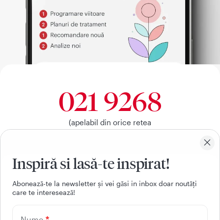
021 9268
(apelabil din orice retea
nationala, fixa sau mobila)
Inspiră si lasă-te inspirat!
Facebook
Youtube
LinkedIn
Instagram
Aboneazǎ-te la newsletter și vei gǎsi in inbox doar noutǎți
care te intereseazǎ!
UTILE
Nume