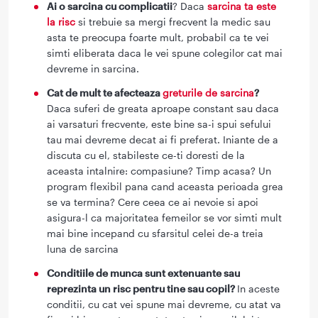
Ai o sarcina cu complicatii
? Daca
sarcina ta este
la risc
si trebuie sa mergi frecvent la medic sau
asta te preocupa foarte mult, probabil ca te vei
simti eliberata daca le vei spune colegilor cat mai
devreme in sarcina.
Cat de mult te afecteaza
greturile de sarcina
?
Daca suferi de greata aproape constant sau daca
ai varsaturi frecvente, este bine sa-i spui sefului
tau mai devreme decat ai fi preferat. Iniante de a
discuta cu el, stabileste ce-ti doresti de la
aceasta intalnire: compasiune? Timp acasa? Un
program flexibil pana cand aceasta perioada grea
se va termina? Cere ceea ce ai nevoie si apoi
asigura-l ca majoritatea femeilor se vor simti mult
mai bine incepand cu sfarsitul celei de-a treia
luna de sarcina
Conditiile de munca sunt extenuante sau
reprezinta un risc pentru tine sau copil?
In aceste
conditii, cu cat vei spune mai devreme, cu atat va