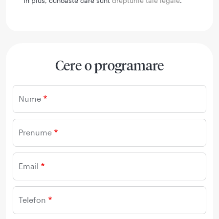
In plus, cunoaste care sunt
drepturile tale legale
.
Cere o programare
Nume
Prenume
Email
Telefon