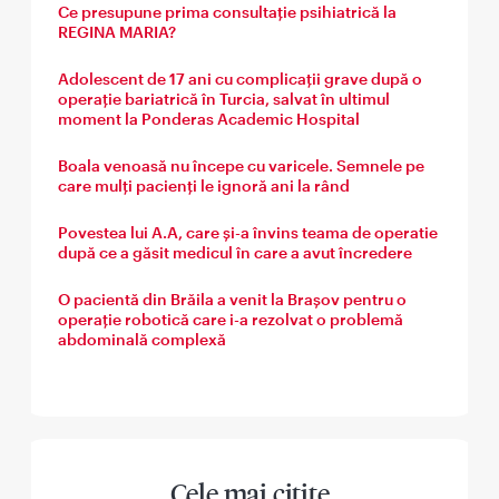
Ce presupune prima consultație psihiatrică la
REGINA MARIA?
Adolescent de 17 ani cu complicații grave după o
operație bariatrică în Turcia, salvat în ultimul
moment la Ponderas Academic Hospital
Boala venoasă nu începe cu varicele. Semnele pe
care mulți pacienți le ignoră ani la rând
Povestea lui A.A, care și-a învins teama de operatie
după ce a găsit medicul în care a avut încredere
O pacientă din Brăila a venit la Brașov pentru o
operație robotică care i-a rezolvat o problemă
abdominală complexă
Cele mai citite