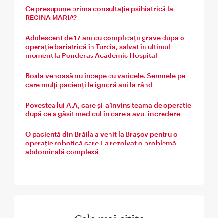
Ce presupune prima consultație psihiatrică la
REGINA MARIA?
Adolescent de 17 ani cu complicații grave după o
operație bariatrică în Turcia, salvat în ultimul
moment la Ponderas Academic Hospital
Boala venoasă nu începe cu varicele. Semnele pe
care mulți pacienți le ignoră ani la rând
Povestea lui A.A, care și-a învins teama de operatie
după ce a găsit medicul în care a avut încredere
O pacientă din Brăila a venit la Brașov pentru o
operație robotică care i-a rezolvat o problemă
abdominală complexă