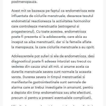
postmenopauza.
Acest mit se bazeaza pe faptul ca endometrioza este
influentata de ciclurile menstruale, deoarece tesutul
endometrial reactioneaza la activitatea hormonilor
care controleaza menstruatia (estrogenul si
progesteronul). Cu toate acestea, endometrioza
poate fi prezenta si la adolescente, care abia au
inceput sa aiba menstruatii, dar si la femeile aflate
la menopauza, la care ciclurile menstruale s-au oprit.
Adolescentele pot suferi si ele de endometrioza, desi
diagnosticul poate fi adesea intarziat sau trecut cu
vederea din cauza unui alt mit, si anume acela ca
durerile menstruale severe sunt normale la aceasta
varsta. Durerea severa in timpul menstruatiei si
manifestarile gastrointestinale sunt semnale de
alarma care ar trebui investigate in amanunt, pentru
a depista din timp endometrioza sau alte afectiuni,
precum si pentru a preveni eventualele complicatii.