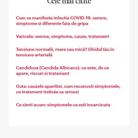
Cele mai citite
Cum se manifesta infectia COVID-19: semne,
simptome si diferente fata de gripa
Varicela: semne, simptome, cauze, tratament
Tensiune normală, mare sau mică? Ghidul tău în
tensiune arterială
Candidoza (Candida Albicans): ce este, de ce
apare, riscuri si tratament
Guta: cauzele aparitiei, cum recunosti simptomele,
ce tratament trebuie sa urmezi
Ce simti acum: simptomele ca esti insarcinata