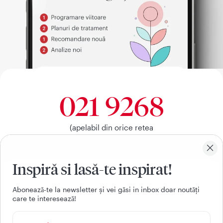
021 9268
(apelabil din orice retea
nationala, fixa sau mobila)
Inspiră si lasă-te inspirat!
Facebook
Youtube
LinkedIn
Instagram
Aboneazǎ-te la newsletter și vei gǎsi in inbox doar noutǎți
care te intereseazǎ!
UTILE