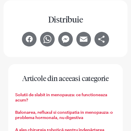
Distribuie
Facebook
WhatsApp
Messenger
Email
Share
Articole din aceeasi categorie
Solutii de slabit in menopauza: ce functioneaza
acum?
Balonarea, refluxul si constipatia in menopauza: o
problema hormonala, nu digestiva
A ales chirurgia robotică pentru îndepărtarea