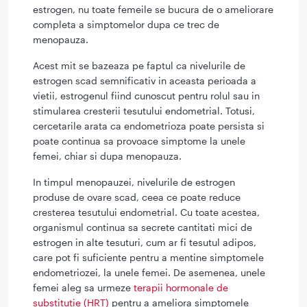
estrogen, nu toate femeile se bucura de o ameliorare
completa a simptomelor dupa ce trec de
menopauza.
Acest mit se bazeaza pe faptul ca nivelurile de
estrogen scad semnificativ in aceasta perioada a
vietii, estrogenul fiind cunoscut pentru rolul sau in
stimularea cresterii tesutului endometrial. Totusi,
cercetarile arata ca endometrioza poate persista si
poate continua sa provoace simptome la unele
femei, chiar si dupa menopauza.
In timpul menopauzei, nivelurile de estrogen
produse de ovare scad, ceea ce poate reduce
cresterea tesutului endometrial. Cu toate acestea,
organismul continua sa secrete cantitati mici de
estrogen in alte tesuturi, cum ar fi tesutul adipos,
care pot fi suficiente pentru a mentine simptomele
endometriozei, la unele femei. De asemenea, unele
femei aleg sa urmeze
terapii hormonale de
substitutie (HRT)
pentru a ameliora simptomele