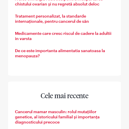
chistului ovarian și nu regretă absolut deloc
Tratament personalizat, la standarde
internaționale, pentru cancerul de sân
Medicamente care cresc riscul de cadere la adultii
in varsta
De ce este importanta alimentatia sanatoasa la
menopauza?
Cele mai recente
Cancerul mamar masculin: rolul mutațiilor
genetice, al istoricului familial și importanța
diagnosticului precoce