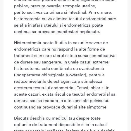
pelvine, precum ovarele, trompele uterine,
peritoneul, vezica urinara si intestinul. Prin urmare,
histerectomia nu va elimina tesutul endometrial care
se afla in afara uterului si endometrioza poate
continua sa provoace manifestari neplacute.
Histerectomia poate fi utila in cazurile severe de
endometrioza care nu raspund la alte forme de
tratament si in care uterul este o sursa semnificativa
de durere sau sangerare. In unele cazuri extreme,
histerectomia este combinata cu ovariectomia
(indepartarea chirurgicala a ovarelor), pentru a
reduce nivelurile de estrogen care stimuleaza
cresterea tesutului endometrial. Totusi, chiar si in
aceste cazuri, exista riscul ca tesutul endometrial sa
ramana sau sa reapara in alte zone ale pelvisului,
continuand sa provoace dureri si alte simptome.
Discuta deschis cu medicul tau despre toate
optiunile de tratament disponibile si ia in calcul
toate aspectele implicate, inainte de a lua o decizie