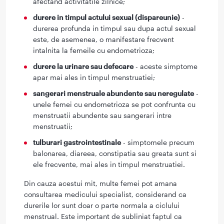
afectand activitatile zilnice;
durere in timpul actului sexual (dispareunie)
-
durerea profunda in timpul sau dupa actul sexual
este, de asemenea, o manifestare frecvent
intalnita la femeile cu endometrioza;
durere la urinare sau defecare
- aceste simptome
apar mai ales in timpul menstruatiei;
sangerari menstruale abundente sau neregulate
-
unele femei cu endometrioza se pot confrunta cu
menstruatii abundente sau sangerari intre
menstruatii;
tulburari gastrointestinale
- simptomele precum
balonarea, diareea, constipatia sau greata sunt si
ele frecvente, mai ales in timpul menstruatiei.
Din cauza acestui mit, multe femei pot amana
consultarea medicului specialist, considerand ca
durerile lor sunt doar o parte normala a ciclului
menstrual. Este important de subliniat faptul ca