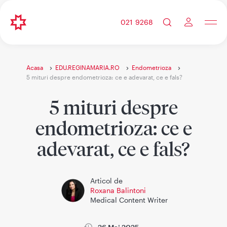
021 9268
Acasa
EDU.REGINAMARIA.RO
Endometrioza
5 mituri despre endometrioza: ce e adevarat, ce e fals?
5 mituri despre
endometrioza: ce e
adevarat, ce e fals?
Articol de
Roxana Balintoni
Medical Content Writer