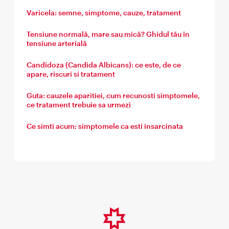
Varicela: semne, simptome, cauze, tratament
Tensiune normală, mare sau mică? Ghidul tău în
tensiune arterială
Candidoza (Candida Albicans): ce este, de ce
apare, riscuri si tratament
Guta: cauzele aparitiei, cum recunosti simptomele,
ce tratament trebuie sa urmezi
Ce simti acum: simptomele ca esti insarcinata