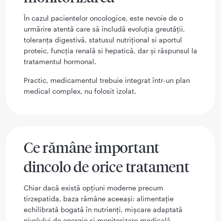
În cazul pacientelor oncologice, este nevoie de o
urmărire atentă care să includă evoluția greutății,
toleranța digestivă, statusul nutrițional si aportul
proteic, funcția renală si hepatică, dar și răspunsul la
tratamentul hormonal.
Practic, medicamentul trebuie integrat într-un plan
medical complex, nu folosit izolat.
Ce rămâne important
dincolo de orice tratament
Chiar dacă există opțiuni moderne precum
tirzepatida, baza rămâne aceeași: alimentație
echilibrată bogată în nutrienți, mișcare adaptată
nivelului de energie și monitorizare medicală