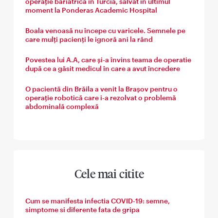
operație bariatrică în Turcia, salvat în ultimul
moment la Ponderas Academic Hospital
Boala venoasă nu începe cu varicele. Semnele pe
care mulți pacienți le ignoră ani la rând
Povestea lui A.A, care și-a învins teama de operatie
după ce a găsit medicul în care a avut încredere
O pacientă din Brăila a venit la Brașov pentru o
operație robotică care i-a rezolvat o problemă
abdominală complexă
Cele mai citite
Cum se manifesta infectia COVID-19: semne,
simptome si diferente fata de gripa