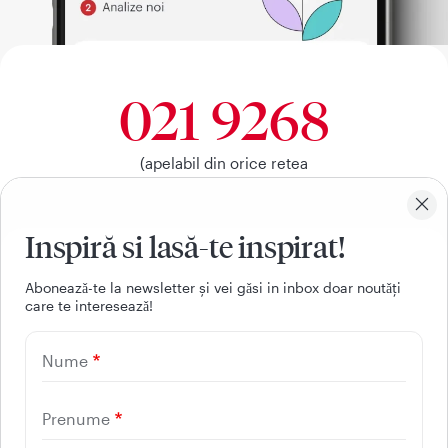
021 9268
(apelabil din orice retea
nationala, fixa sau mobila)
Inspiră si lasă-te inspirat!
Facebook
Youtube
LinkedIn
Instagram
Aboneazǎ-te la newsletter și vei gǎsi in inbox doar noutǎți
care te intereseazǎ!
UTILE
Nume
CONTACT
REGINA MARIA
Prenume