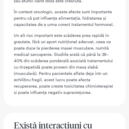
sau atunci când doza este crescută.
În context oncologic, aceste efecte sunt importante
pentru că pot influența alimentația, hidratarea și
capacitatea de a urma corect tratamentul hormonal.
Un alt risc important este scăderea prea rapidă în
greutate, fără un aport nutrițional adecvat, ceea ce
poate duce la pierderea masei musculare, numită
medical sarcopenie. Studiile arată că până la 38–
40% din scăderea ponderală asociată tratamentului
cu tirzepatidă poate proveni din masa slabă
(musculară). Pentru pacientele aflate deja într-un
echilibru fragil, acest lucru poate afecta
recuperarea, poate creste toxicitatea chimioterapiei
si poate influența negativ supraviețuirea.
Există interacțiuni cu