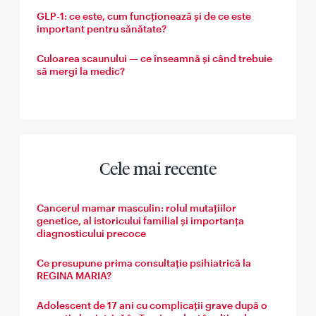
GLP-1: ce este, cum funcționează și de ce este
important pentru sănătate?
Culoarea scaunului — ce înseamnă și când trebuie
să mergi la medic?
Cele mai recente
Cancerul mamar masculin: rolul mutațiilor
genetice, al istoricului familial și importanța
diagnosticului precoce
Ce presupune prima consultație psihiatrică la
REGINA MARIA?
Adolescent de 17 ani cu complicații grave după o