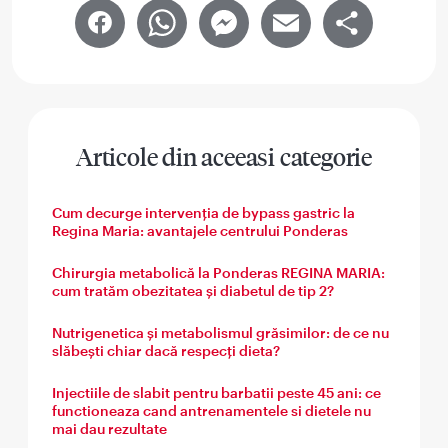
Facebook
WhatsApp
Messenger
Email
Share
Articole din aceeasi categorie
Cum decurge intervenția de bypass gastric la
Regina Maria: avantajele centrului Ponderas
Chirurgia metabolică la Ponderas REGINA MARIA:
cum tratăm obezitatea și diabetul de tip 2?
Nutrigenetica și metabolismul grăsimilor: de ce nu
slăbești chiar dacă respecți dieta?
Injectiile de slabit pentru barbatii peste 45 ani: ce
functioneaza cand antrenamentele si dietele nu
mai dau rezultate