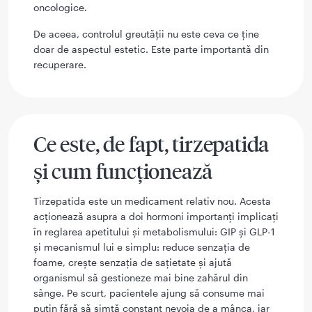
oncologice.
De aceea, controlul greutății nu este ceva ce ține
doar de aspectul estetic. Este parte importantă din
recuperare.
Ce este, de fapt, tirzepatida
și cum funcționează
Tirzepatida este un medicament relativ nou. Acesta
acționează asupra a doi hormoni importanți implicați
în reglarea apetitului și metabolismului: GIP și GLP-1
și mecanismul lui e simplu: reduce senzația de
foame, crește senzația de sațietate și ajută
organismul să gestioneze mai bine zahărul din
sânge. Pe scurt, pacientele ajung să consume mai
puțin fără să simtă constant nevoia de a mânca, iar