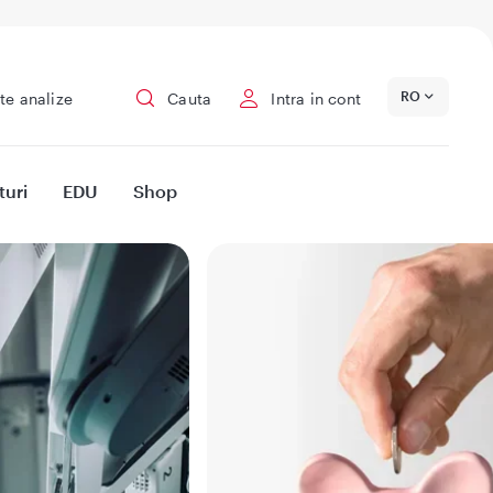
RO
te analize
Cauta
Intra in cont
turi
EDU
Shop