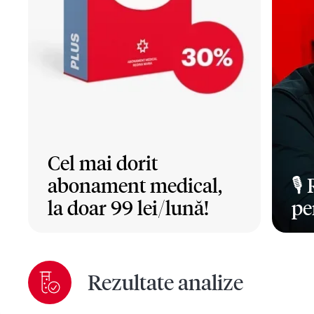
Cel mai dorit
abonament medical,
🎙️
la doar 99 lei/lună!
pe
Mai mult
Ma
Rezultate analize