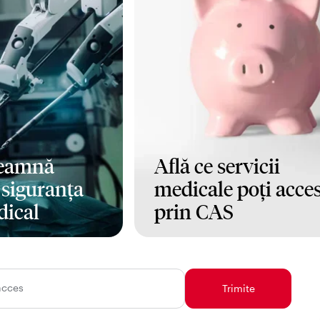
seamnă
Află ce servicii
i siguranța
medicale poți acce
dical
prin CAS
Mai mult
acces