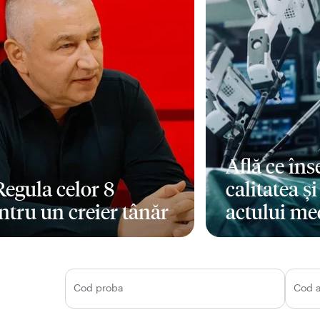
Află ce în
 Regula celor 8
calitatea ș
ntru un creier tânăr
actului me
i mult
Mai mult
Cod proba
Cod 