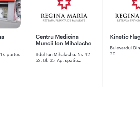
na
Centru Medicina
Kinetic Fla
i
Muncii Ion Mihalache
Bulevardul Di
2D
17, parter,
Bdul Ion Mihalache, Nr. 42-
52, Bl. 35, Ap. spatiu
comercial