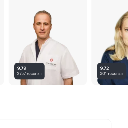
9.79
9.72
2757
recenzii
301
recenzii