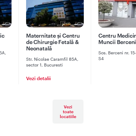
ic
Maternitate și Centru
Centru Medici
de Chirurgie Fetală &
Muncii Bercen
Neonatală
5A,
Sos. Berceni nr. 15-
S4
Str. Nicolae Caramfil 85A,
sector 1, Bucuresti
Vezi detalii
Vezi
toate
locatiile