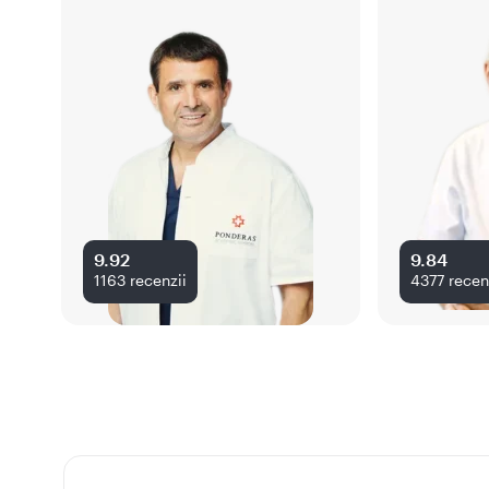
9.92
9.84
1163
recenzii
4377
recen