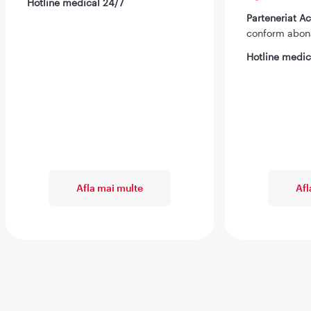
Hotline medical 24/7
Parteneriat 
conform abo
Hotline medic
Afla mai multe
Afl