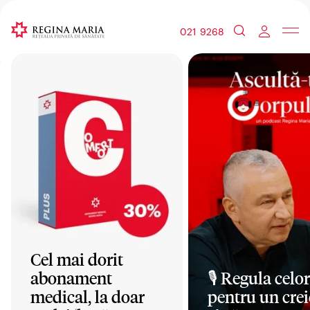
021 9268
Cel mai dorit
abonament
🎙️ Regula celor
medical, la doar
pentru un crei