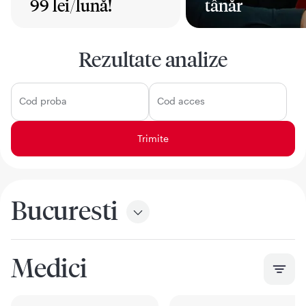
99 lei/lună!
tânăr
Mai mult
Mai mult
Rezultate analize
Cod proba
Cod acces
Bucuresti
Medici