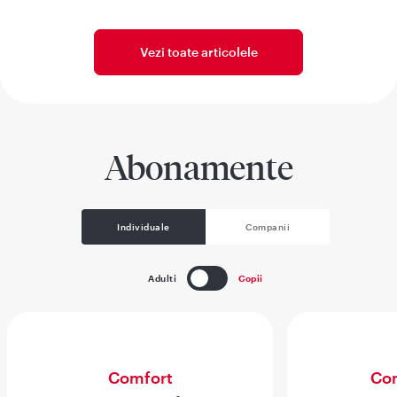
Vezi toate articolele
Abonamente
Individuale
Companii
Adulti
Copii
Comfort
Com