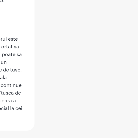
rul este
fortat sa
a poate sa
 un
e de tuse.
ala
 continue
“tusea de
soara a
cial la cei