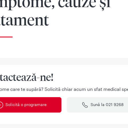
mptome, cauze și
atament
tactează-ne!
ome care te supără? Solicită chiar acum un sfat medical spe
Solicită o programare
Sună la 021 9268