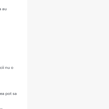
a au
cii nu o
tea pot sa
os,