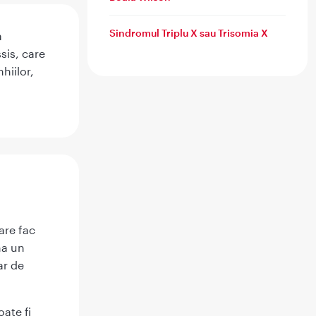
Sindromul Triplu X sau Trisomia X
a
sis, care
nhiilor,
are fac
na un
ar de
ate fi