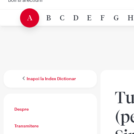
A
B
C
D
E
F
G
H
Inapoi la Index Dictionar
Tu
Despre
(p
Transmitere