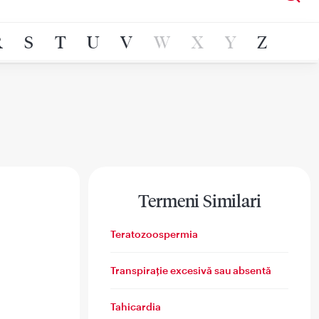
R
S
T
U
V
W
X
Y
Z
Termeni Similari
Teratozoospermia
Transpirație excesivă sau absentă
Tahicardia