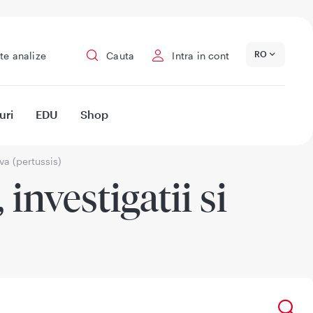
RO
te analize
Cauta
Intra in cont
uri
EDU
Shop
va (pertussis)
investigatii si