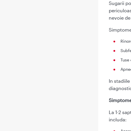
Sugarii po
periculoas
nevoie de 
Simptomel
Rinor
Subfe
Tuse 
Apnee
In stadiil
diagnosti
Simptome 
La 1-2 sap
includa:
Acces