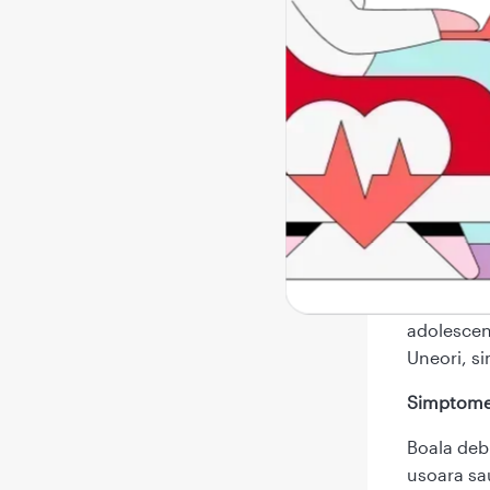
100% efici
persoana v
persoanele
cazul in c
Sim
Tusea con
adolescent
Uneori, s
Simptome 
Boala debu
usoara sau