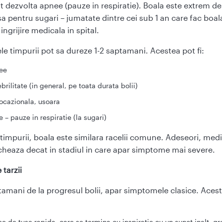
t dezvolta apnee (pauze in respiratie). Boala este extrem de
a pentru sugari – jumatate dintre cei sub 1 an care fac boal
ingrijire medicala in spital.
e timpurii pot sa dureze 1-2 saptamani. Acestea pot fi:
ee
brilitate (in general, pe toata durata bolii)
ocazionala, usoara
 – pauze in respiratie (la sugari)
e timpurii, boala este similara racelii comune. Adeseori, medi
cheaza decat in stadiul in care apar simptome mai severe.
tarzii
tamani de la progresul bolii, apar simptomele clasice. Aces
e de tuse rapida, care se termina cu inspiratie cu un sunet inalt, gr