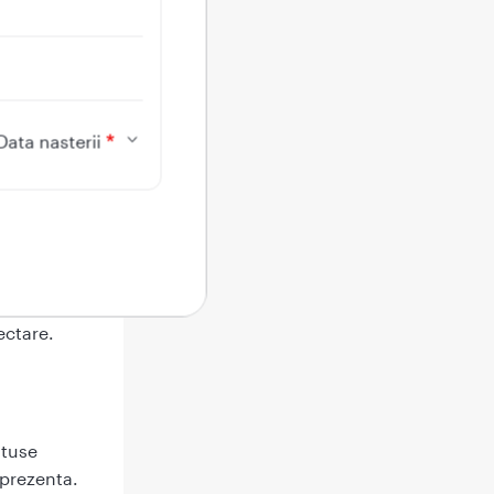
tea ca o
. Daca
ca in
Data nasterii
ectare.
 tuse
 prezenta.