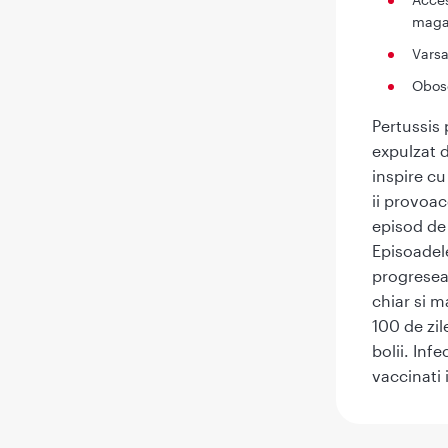
maga
Varsa
Obose
Pertussis 
expulzat d
inspire c
ii provoac
episod de 
Episoadel
progresea
chiar si m
100 de zil
bolii. Inf
vaccinati 