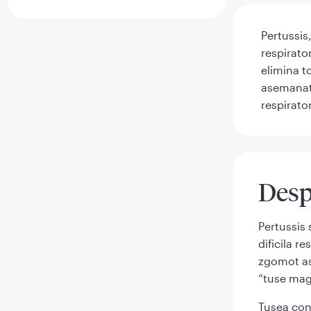
Pertussis
respirato
elimina to
asemanato
respirator
Desp
Pertussis 
dificila r
zgomot as
“tuse mag
Tusea conv