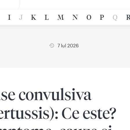
I
J
K
L
M
N
O
P
Q
7 Iul 2026
se convulsiva
ertussis): Ce este?