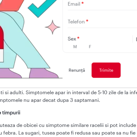
Email
enta. Cand bacteria circula in comunitate, exista posibilita
accinata, indiferent de varsta pe care o are, sa faca boala
Telefon
 vaccinate se imbolnavesc, infectia nu este atat de severa 
are nu ar fi vaccinate.
Sex
M
F
ptome
Renunţă
vulsiva poate provoca imbolnavire severa la sugari, copii,
i si adulti. Simptomele apar in interval de 5-10 zile de la inf
imptomele nu apar decat dupa 3 saptamani.
timpurii
teaza de obicei cu simptome similare racelii si pot include
 febra. La sugari, tusea poate fi redusa sau poate sa nu fie