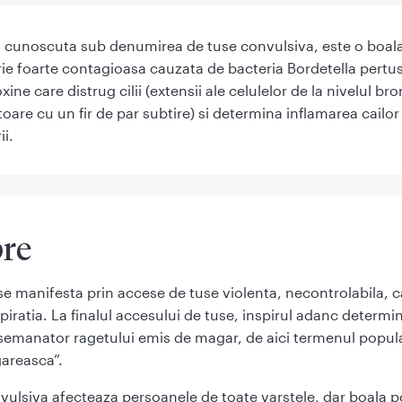
, cunoscuta sub denumirea de tuse convulsiva, este o boal
rie foarte contagioasa cauzata de bacteria Bordetella pertus
xine care distrug cilii (extensii ale celulelor de la nivelul bro
are cu un fir de par subtire) si determina inflamarea cailor
ii.
re
se manifesta prin accese de tuse violenta, necontrolabila, c
espiratia. La finalul accesului de tuse, inspirul adanc determi
emanator ragetului emis de magar, de aici termenul popul
areasca”.
ulsiva afecteaza persoanele de toate varstele, dar boala po