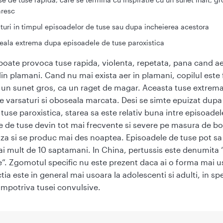
resc
turi in timpul episoadelor de tuse sau dupa incheierea acestora
ala extrema dupa episoadele de tuse paroxistica
poate provoca tuse rapida, violenta, repetata, pana cand ae
in plamani. Cand nu mai exista aer in plamani, copilul este 
u un sunet gros, ca un raget de magar. Aceasta tuse extrem
e varsaturi si oboseala marcata. Desi se simte epuizat dupa
tuse paroxistica, starea sa este relativ buna intre episoadel
e de tuse devin tot mai frecvente si severe pe masura de bo
za si se produc mai des noaptea. Episoadele de tuse pot sa
ai mult de 10 saptamani. In China, pertussis este denumita 
e”. Zgomotul specific nu este prezent daca ai o forma mai u
ectia este in general mai usoara la adolescenti si adulti, in spe
impotriva tusei convulsive.