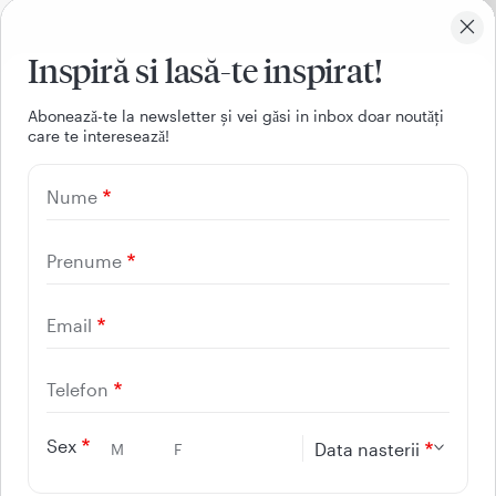
Inspiră si lasă-te inspirat!
Aboneazǎ-te la newsletter și vei gǎsi in inbox doar noutǎți
care te intereseazǎ!
021 9268
Nume
(apelabil din orice retea
nationala, fixa sau mobila)
Prenume
Email
Facebook
Youtube
LinkedIn
Instagram
Telefon
UTILE
Sex
Data nasterii
M
F
CONTACT
REGINA MARIA