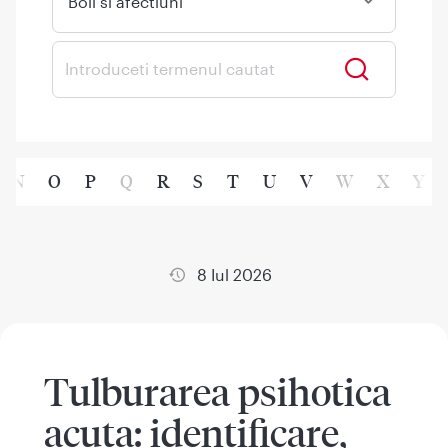
Boli si afectiuni
N
O
P
Q
R
S
T
U
V
W
X
Y
8 Iul 2026
Tulburarea psihotica
acuta: identificare,