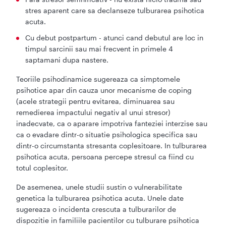
stres aparent care sa declanseze tulburarea psihotica
acuta.
Cu debut postpartum - atunci cand debutul are loc in
timpul sarcinii sau mai frecvent in primele 4
saptamani dupa nastere.
Teoriile psihodinamice sugereaza ca simptomele
psihotice apar din cauza unor mecanisme de coping
(acele strategii pentru evitarea, diminuarea sau
remedierea impactului negativ al unui stresor)
inadecvate, ca o aparare impotriva fanteziei interzise sau
ca o evadare dintr-o situatie psihologica specifica sau
dintr-o circumstanta stresanta coplesitoare. In tulburarea
psihotica acuta, persoana percepe stresul ca fiind cu
totul coplesitor.
De asemenea, unele studii sustin o vulnerabilitate
genetica la tulburarea psihotica acuta. Unele date
sugereaza o incidenta crescuta a tulburarilor de
dispozitie in familiile pacientilor cu tulburare psihotica