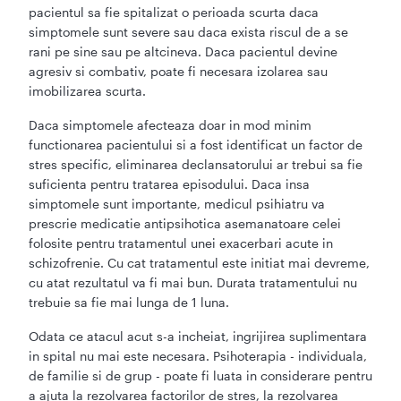
pacientul sa fie spitalizat o perioada scurta daca
simptomele sunt severe sau daca exista riscul de a se
rani pe sine sau pe altcineva. Daca pacientul devine
agresiv si combativ, poate fi necesara izolarea sau
imobilizarea scurta.
Daca simptomele afecteaza doar in mod minim
functionarea pacientului si a fost identificat un factor de
stres specific, eliminarea declansatorului ar trebui sa fie
suficienta pentru tratarea episodului. Daca insa
simptomele sunt importante, medicul psihiatru va
prescrie medicatie antipsihotica asemanatoare celei
folosite pentru tratamentul unei exacerbari acute in
schizofrenie. Cu cat tratamentul este initiat mai devreme,
cu atat rezultatul va fi mai bun. Durata tratamentului nu
trebuie sa fie mai lunga de 1 luna.
Odata ce atacul acut s-a incheiat, ingrijirea suplimentara
in spital nu mai este necesara. Psihoterapia - individuala,
de familie si de grup - poate fi luata in considerare pentru
a ajuta la rezolvarea factorilor de stres, la rezolvarea