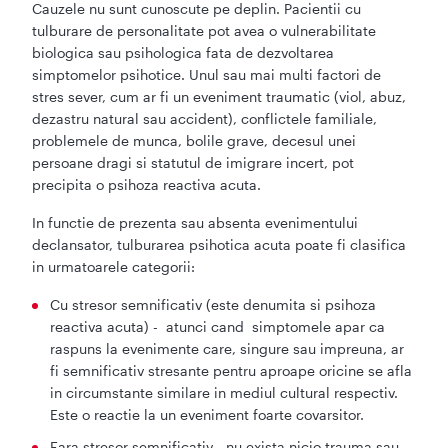
Cauzele nu sunt cunoscute pe deplin. Pacientii cu
tulburare de personalitate pot avea o vulnerabilitate
biologica sau psihologica fata de dezvoltarea
simptomelor psihotice. Unul sau mai multi factori de
stres sever, cum ar fi un eveniment traumatic (viol, abuz,
dezastru natural sau accident), conflictele familiale,
problemele de munca, bolile grave, decesul unei
persoane dragi si statutul de imigrare incert, pot
precipita o psihoza reactiva acuta.
In functie de prezenta sau absenta evenimentului
declansator, tulburarea psihotica acuta poate fi clasifica
in urmatoarele categorii:
Cu stresor semnificativ (este denumita si psihoza
reactiva acuta) - atunci cand simptomele apar ca
raspuns la evenimente care, singure sau impreuna, ar
fi semnificativ stresante pentru aproape oricine se afla
in circumstante similare in mediul cultural respectiv.
Este o reactie la un eveniment foarte covarsitor.
Fara stresor semnificativ - nu exista nicio trauma sau