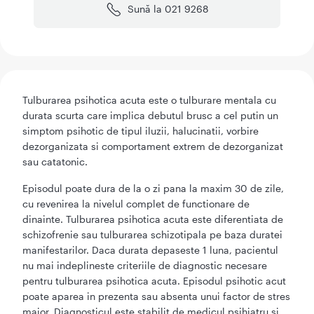
Sună la 021 9268
Tulburarea psihotica acuta este o tulburare mentala cu
durata scurta care implica debutul brusc a cel putin un
simptom psihotic de tipul iluzii, halucinatii, vorbire
dezorganizata si comportament extrem de dezorganizat
sau catatonic.
Episodul poate dura de la o zi pana la maxim 30 de zile,
cu revenirea la nivelul complet de functionare de
dinainte. Tulburarea psihotica acuta este diferentiata de
schizofrenie sau tulburarea schizotipala pe baza duratei
manifestarilor. Daca durata depaseste 1 luna, pacientul
nu mai indeplineste criteriile de diagnostic necesare
pentru tulburarea psihotica acuta. Episodul psihotic acut
poate aparea in prezenta sau absenta unui factor de stres
major. Diagnosticul este stabilit de medicul psihiatru si