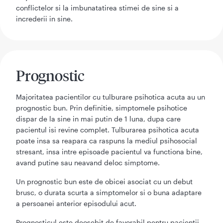
conflictelor si la imbunatatirea stimei de sine si a
increderii in sine.
Prognostic
Majoritatea pacientilor cu tulburare psihotica acuta au un
prognostic bun. Prin definitie, simptomele psihotice
dispar de la sine in mai putin de 1 luna, dupa care
pacientul isi revine complet. Tulburarea psihotica acuta
poate insa sa reapara ca raspuns la mediul psihosocial
stresant, insa intre episoade pacientul va functiona bine,
avand putine sau neavand deloc simptome.
Un prognostic bun este de obicei asociat cu un debut
brusc, o durata scurta a simptomelor si o buna adaptare
a persoanei anterior episodului acut.
Prognosticul este deosebit de favorabil pentru pacientii