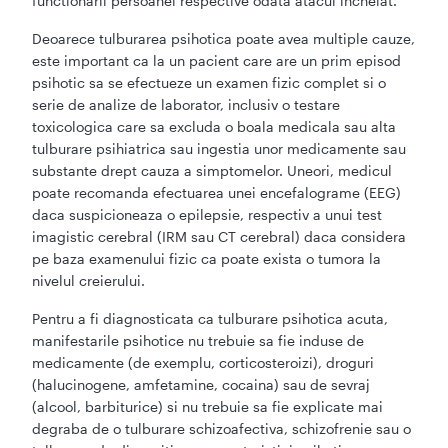
functionarii persoanei respective odata atacul incheiat.
Deoarece tulburarea psihotica poate avea multiple cauze,
este important ca la un pacient care are un prim episod
psihotic sa se efectueze un examen fizic complet si o
serie de analize de laborator, inclusiv o testare
toxicologica care sa excluda o boala medicala sau alta
tulburare psihiatrica sau ingestia unor medicamente sau
substante drept cauza a simptomelor. Uneori, medicul
poate recomanda efectuarea unei encefalograme (EEG)
daca suspicioneaza o epilepsie, respectiv a unui test
imagistic cerebral (IRM sau CT cerebral) daca considera
pe baza examenului fizic ca poate exista o tumora la
nivelul creierului.
Pentru a fi diagnosticata ca tulburare psihotica acuta,
manifestarile psihotice nu trebuie sa fie induse de
medicamente (de exemplu, corticosteroizi), droguri
(halucinogene, amfetamine, cocaina) sau de sevraj
(alcool, barbiturice) si nu trebuie sa fie explicate mai
degraba de o tulburare schizoafectiva, schizofrenie sau o