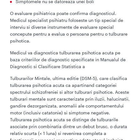
Simptomele nu se datoreaza unei boli
O evaluare psihiatrica poate confirma diagnosticul.
Medicul specialist psihiatru foloseste un tip special de
interviu si diverse instrumente de evaluare special
concepute pentru a evalua o persoana pentru o tulburare
psihotica.
Medicul va diagnostica tulburarea psihotica acuta pe
baza criteriilor de diagnostic specificate in Manualul de
Diagnostic si Clasificare Statistica a
Tulburarilor Mintale, ultima editie (DSM-5), care clasifica
tulburarea psihotica acuta ca apartinand categoriei
spectrului schizofreniei si altor tulburari psihotice. Aceste
tulburari mentale sunt caracterizate prin iluzii, halucinatii,
gandire dezorganizata, anomalii ale comportamentului
motor (inclusiv catatonie) si simptome negative.
Tulburarea psihotica acuta se distinge de tulburarile
asociate prin combinatia dintre un debut brusc, o durata
relativ scurta (< 1 luna) si revenirea completa a