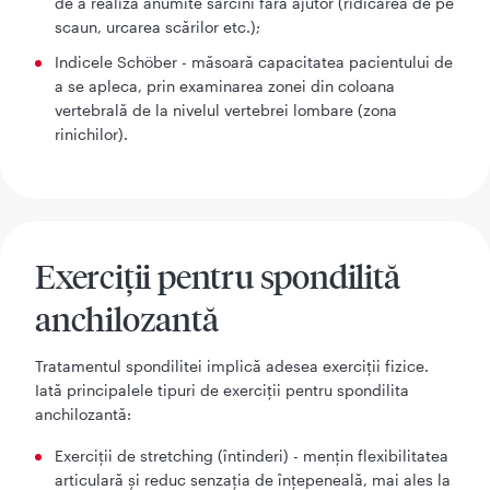
de a realiza anumite sarcini fără ajutor (ridicarea de pe
scaun, urcarea scărilor etc.);
Indicele Schöber - măsoară capacitatea pacientului de
a se apleca, prin examinarea zonei din coloana
vertebrală de la nivelul vertebrei lombare (zona
rinichilor).
Exerciții pentru spondilită
anchilozantă
Tratamentul spondilitei implică adesea exerciții fizice.
Iată principalele tipuri de exerciții pentru spondilita
anchilozantă:
Exerciții de stretching (întinderi) - mențin flexibilitatea
articulară și reduc senzația de înțepeneală, mai ales la