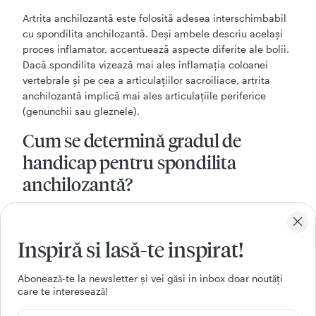
Artrita anchilozantă este folosită adesea interschimbabil
cu spondilita anchilozantă. Deși ambele descriu același
proces inflamator, accentuează aspecte diferite ale bolii.
Dacă spondilita vizează mai ales inflamația coloanei
vertebrale și pe cea a articulațiilor sacroiliace, artrita
anchilozantă implică mai ales articulațiile periferice
(genunchii sau gleznele).
Cum se determină gradul de
handicap pentru spondilita
anchilozantă?
Gradul de handicap pentru spondilita anchilozantă se
stabilește pe baza scorului ADL (activities of daily life).
Acest scor evaluează diferite aspecte ale vieții de zi cu zi,
Inspiră si lasă-te inspirat!
precum:
Aboneazǎ-te la newsletter și vei gǎsi in inbox doar noutǎți
Capacitatea de a face cumpărături singur;
care te intereseazǎ!
Prepararea alimentelor;