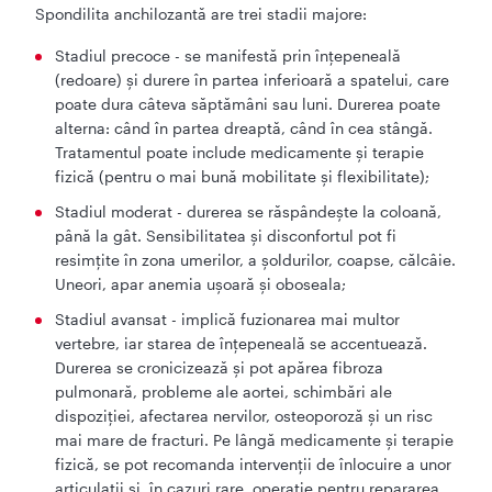
Spondilita anchilozantă are trei stadii majore:
Stadiul precoce - se manifestă prin înțepeneală
(redoare) și durere în partea inferioară a spatelui, care
poate dura câteva săptămâni sau luni. Durerea poate
alterna: când în partea dreaptă, când în cea stângă.
Tratamentul poate include medicamente și terapie
fizică (pentru o mai bună mobilitate și flexibilitate);
Stadiul moderat - durerea se răspândește la coloană,
până la gât. Sensibilitatea și disconfortul pot fi
resimțite în zona umerilor, a șoldurilor, coapse, călcâie.
Uneori, apar anemia ușoară și oboseala;
Stadiul avansat - implică fuzionarea mai multor
vertebre, iar starea de înțepeneală se accentuează.
Durerea se cronicizează și pot apărea fibroza
pulmonară, probleme ale aortei, schimbări ale
dispoziției, afectarea nervilor, osteoporoză și un risc
mai mare de fracturi. Pe lângă medicamente și terapie
fizică, se pot recomanda intervenții de înlocuire a unor
articulații și, în cazuri rare, operație pentru repararea