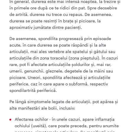
În general, durerea este mai intensă noaptea, la trezire și
în primele ore după ce te ridici din pat. Spre deosebire
de artrită, durerea nu trece cu repaus. De asemenea,
durerea se poate resimți în brațe și picioare, la
aproximativ jumătate dintre pacienți.
De asemenea, spondilita progresează prin episoade
acute, în care durerea se poate răspândi și la alte
articulații, mai ales vertebre ale spatelui și gâtului sau
articulațiile din zona toracelui (zona pieptului). În cazuri
rare, pot fi afectate articulațiile șoldurilor și, mai rar,
umerii, genunchii, gleznele, degetele de la mâini sau
picioare. Uneori, spondilita afectează și articulațiile
periferice, caz în care apare o subformă, respectiv
spondilartrită periferică.
Pe lângă simptomele legate de articulații, pot apărea și
alte manifestări ale bolii, inclusiv:
Afectarea ochilor - în unele cazuri, apare inflamația
ochiului (uveită), care poate preceda, pentru anumite