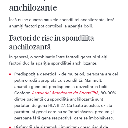
anchilozante
Însă nu se cunosc cauzele spondilitei anchilozante, însă
anumiți factori pot contribui la apariția bolii.
Factori de risc în spondilita
anchilozantă
În general, o combinație între factorii genetici și alți
factori duc la apariția spondilitei anchilozante.
Predispoziția genetică - de multe ori, persoana are cel
puțin o rudă apropiată cu spondilită. Mai mult,
anumite gene pot predispune la dezvoltarea bolii.
Conform
Asociației Americane de Spondilită
, 80-90%
dintre pacienții cu spondilită anchilozantă sunt
purtători de gena HLA B 27. Cu toate acestea, există
purtători ai genei care nu se îmbolnăvesc, precum și
persoane fără gena respectivă, care se îmbolnăvesc;
Disfuncții ale sistemului imunitar - cresc riscul de