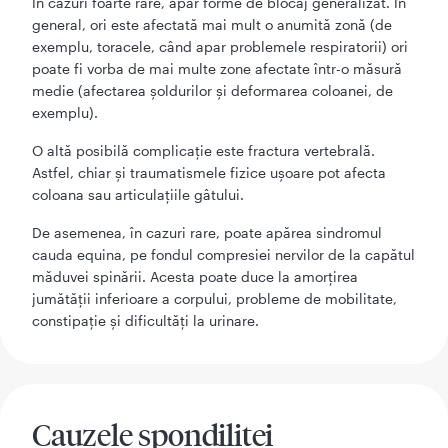
În cazuri foarte rare, apar forme de blocaj generalizat. În
general, ori este afectată mai mult o anumită zonă (de
exemplu, toracele, când apar problemele respiratorii) ori
poate fi vorba de mai multe zone afectate într-o măsură
medie (afectarea șoldurilor și deformarea coloanei, de
exemplu).
O altă posibilă complicație este fractura vertebrală.
Astfel, chiar și traumatismele fizice ușoare pot afecta
coloana sau articulațiile gâtului.
De asemenea, în cazuri rare, poate apărea sindromul
cauda equina, pe fondul compresiei nervilor de la capătul
măduvei spinării. Acesta poate duce la amorțirea
jumătății inferioare a corpului, probleme de mobilitate,
constipație și dificultăți la urinare.
Cauzele spondilitei