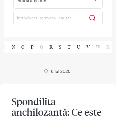
Boli si afectiuni
M
N
O
P
Q
R
S
T
U
V
W
X
8 Iul 2026
Spondilita
anchilozantă: Ce este