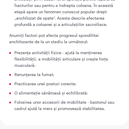
fracturilor sau pentru a îndrepta coloana. În această
etapă apare un fenomen cunoscut popular drept
„anchilozat de spate”. Acesta descrie afectarea
profundă a coloanei și a articulațiilor sacroiliace.
Anumiți factori pot afecta progresul spondilitei
anchilozante de la un stadiu la următorul:
Prezența activității fizice - ajută la menținerea
flexibilității, a mobilității articulare și crește forța
musculară;
Renunțarea la fumat;
Practicarea unei posturi corecte;
O alimentație sănătoasă și echilibrată;
Folosirea unor accesorii de mobilitate - bastonul sau
cadrul ajută la mers și promovează stabilitatea.