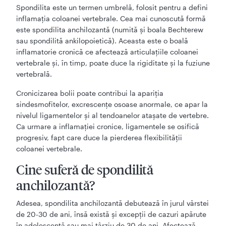
Spondilita este un termen umbrelă, folosit pentru a defini
inflamația coloanei vertebrale. Cea mai cunoscută formă
este spondilita anchilozantă (numită și boala Bechterew
sau spondilită ankilopoietică). Aceasta este o boală
inflamatorie cronică ce afectează articulațiile coloanei
vertebrale și, în timp, poate duce la rigiditate și la fuziune
vertebrală.
Cronicizarea bolii poate contribui la apariția
sindesmofitelor, excrescențe osoase anormale, ce apar la
nivelul ligamentelor și al tendoanelor atașate de vertebre.
Ca urmare a inflamației cronice, ligamentele se osifică
progresiv, fapt care duce la pierderea flexibilității
coloanei vertebrale.
Cine suferă de spondilită
anchilozantă?
Adesea, spondilita anchilozantă debutează în jurul vârstei
de 20-30 de ani, însă există și excepții de cazuri apărute
în adolescență sau mai târziu de 30 de ani. Afectează