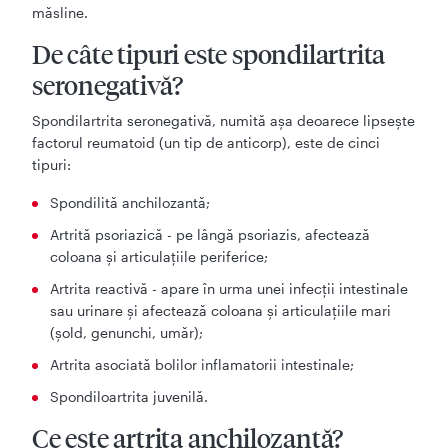
măsline.
De câte tipuri este spondilartrita
seronegativă?
Spondilartrita seronegativă, numită așa deoarece lipsește
factorul reumatoid (un tip de anticorp), este de cinci
tipuri:
Spondilită anchilozantă;
Artrită psoriazică - pe lângă psoriazis, afectează
coloana și articulațiile periferice;
Artrita reactivă - apare în urma unei infecții intestinale
sau urinare și afectează coloana și articulațiile mari
(șold, genunchi, umăr);
Artrita asociată bolilor inflamatorii intestinale;
Spondiloartrita juvenilă.
Ce este artrita anchilozantă?