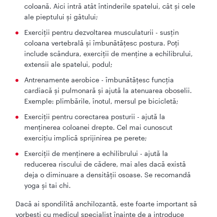
coloană. Aici intră atât întinderile spatelui, cât și cele
ale pieptului și gâtului;
Exerciții pentru dezvoltarea musculaturii - susțin
coloana vertebrală și îmbunătățesc postura. Poți
include scândura, exerciții de menține a echilibrului,
extensii ale spatelui, podul;
Antrenamente aerobice - îmbunătățesc funcția
cardiacă și pulmonară și ajută la atenuarea oboselii.
Exemple: plimbările, înotul, mersul pe bicicletă;
Exerciții pentru corectarea posturii - ajută la
menținerea coloanei drepte. Cel mai cunoscut
exercițiu implică sprijinirea pe perete;
Exerciții de menținere a echilibrului - ajută la
reducerea riscului de cădere, mai ales dacă există
deja o diminuare a densității osoase. Se recomandă
yoga și tai chi.
Dacă ai spondilită anchilozantă, este foarte important să
vorbești cu medicul specialist înainte de a introduce