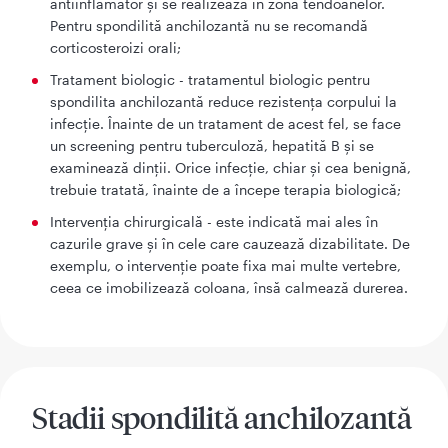
antiinflamator și se realizează în zona tendoanelor.
Pentru spondilită anchilozantă nu se recomandă
corticosteroizi orali;
Tratament biologic - tratamentul biologic pentru
spondilita anchilozantă reduce rezistența corpului la
infecție. Înainte de un tratament de acest fel, se face
un screening pentru tuberculoză, hepatită B și se
examinează dinții. Orice infecție, chiar și cea benignă,
trebuie tratată, înainte de a începe terapia biologică;
Intervenția chirurgicală - este indicată mai ales în
cazurile grave și în cele care cauzează dizabilitate. De
exemplu, o intervenție poate fixa mai multe vertebre,
ceea ce imobilizează coloana, însă calmează durerea.
Stadii spondilită anchilozantă