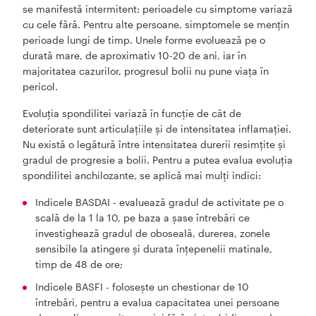
se manifestă intermitent: perioadele cu simptome variază
cu cele fără. Pentru alte persoane, simptomele se mențin
perioade lungi de timp. Unele forme evoluează pe o
durată mare, de aproximativ 10-20 de ani, iar în
majoritatea cazurilor, progresul bolii nu pune viața în
pericol.
Evoluția spondilitei variază în funcție de cât de
deteriorate sunt articulațiile și de intensitatea inflamației.
Nu există o legătură între intensitatea durerii resimțite și
gradul de progresie a bolii. Pentru a putea evalua evoluția
spondilitei anchilozante, se aplică mai mulți indici:
Indicele BASDAI - evaluează gradul de activitate pe o
scală de la 1 la 10, pe baza a șase întrebări ce
investighează gradul de oboseală, durerea, zonele
sensibile la atingere și durata înțepenelii matinale,
timp de 48 de ore;
Indicele BASFI - folosește un chestionar de 10
întrebări, pentru a evalua capacitatea unei persoane