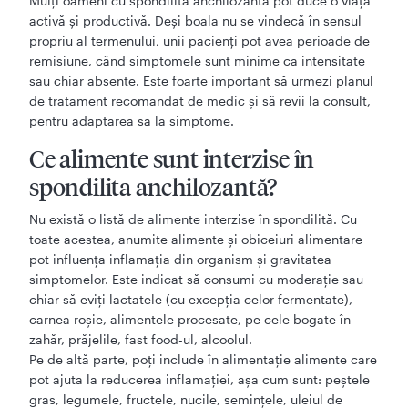
Mulți oameni cu spondilită anchilozantă pot duce o viață
activă și productivă. Deși boala nu se vindecă în sensul
propriu al termenului, unii pacienți pot avea perioade de
remisiune, când simptomele sunt minime ca intensitate
sau chiar absente. Este foarte important să urmezi planul
de tratament recomandat de medic și să revii la consult,
pentru adaptarea sa la simptome.
Ce alimente sunt interzise în
spondilita anchilozantă?
Nu există o listă de alimente interzise în spondilită. Cu
toate acestea, anumite alimente și obiceiuri alimentare
pot influența inflamația din organism și gravitatea
simptomelor. Este indicat să consumi cu moderație sau
chiar să eviți lactatele (cu excepția celor fermentate),
carnea roșie, alimentele procesate, pe cele bogate în
zahăr, prăjelile, fast food-ul, alcoolul.
Pe de altă parte, poți include în alimentație alimente care
pot ajuta la reducerea inflamației, așa cum sunt: peștele
gras, legumele, fructele, nucile, semințele, uleiul de