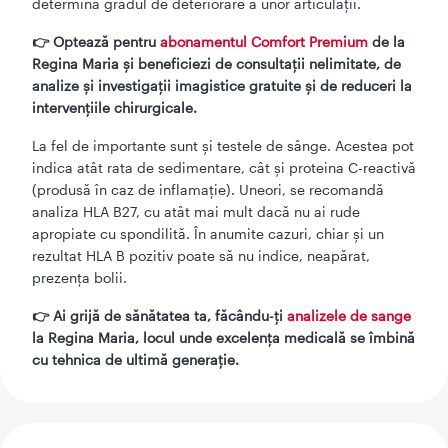
determină gradul de deteriorare a unor articulații.
👉 Optează pentru
abonamentul Comfort Premium
de la
Regina Maria și beneficiezi de consultații nelimitate, de
analize și investigații imagistice gratuite și de reduceri la
intervențiile chirurgicale.
La fel de importante sunt și testele de sânge. Acestea pot
indica atât rata de sedimentare, cât și proteina C-reactivă
(produsă în caz de inflamație). Uneori, se recomandă
analiza HLA B27, cu atât mai mult dacă nu ai rude
apropiate cu spondilită. În anumite cazuri, chiar și un
rezultat HLA B pozitiv poate să nu indice, neapărat,
prezența bolii.
👉 Ai grijă de sănătatea ta, făcându-ți
analizele de sange
la Regina Maria, locul unde excelența medicală se îmbină
cu tehnica de ultimă generație.