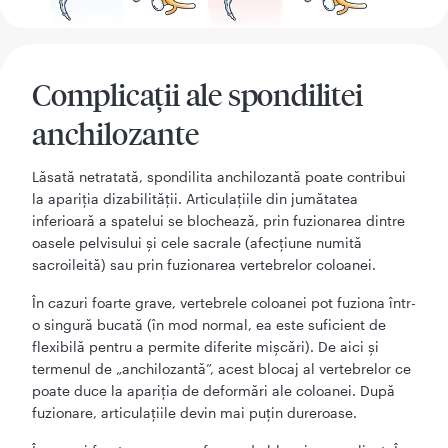
Complicații ale spondilitei
anchilozante
Lăsată netratată, spondilita anchilozantă poate contribui
la apariția dizabilității. Articulațiile din jumătatea
inferioară a spatelui se blochează, prin fuzionarea dintre
oasele pelvisului și cele sacrale (afecțiune numită
sacroileită) sau prin fuzionarea vertebrelor coloanei.
În cazuri foarte grave, vertebrele coloanei pot fuziona într-
o singură bucată (în mod normal, ea este suficient de
flexibilă pentru a permite diferite mișcări). De aici și
termenul de „anchilozantă”, acest blocaj al vertebrelor ce
poate duce la apariția de deformări ale coloanei. După
fuzionare, articulațiile devin mai puțin dureroase.