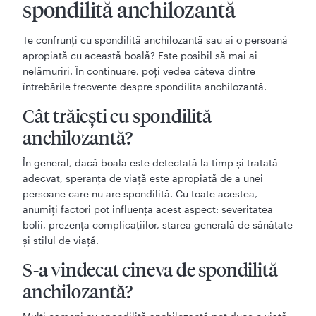
spondilită anchilozantă
Te confrunți cu spondilită anchilozantă sau ai o persoană
apropiată cu această boală? Este posibil să mai ai
nelămuriri. În continuare, poți vedea câteva dintre
întrebările frecvente despre spondilita anchilozantă.
Cât trăiești cu spondilită
anchilozantă?
În general, dacă boala este detectată la timp și tratată
adecvat, speranța de viață este apropiată de a unei
persoane care nu are spondilită. Cu toate acestea,
anumiți factori pot influența acest aspect: severitatea
bolii, prezența complicațiilor, starea generală de sănătate
și stilul de viață.
S-a vindecat cineva de spondilită
anchilozantă?