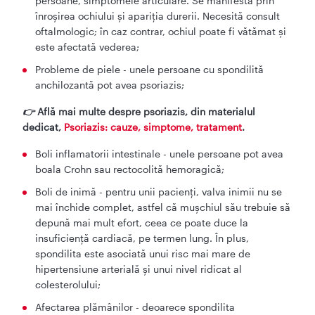
persoane, simptomele articulare. Se manifestă prin
înroșirea ochiului și apariția durerii. Necesită consult
oftalmologic; în caz contrar, ochiul poate fi vătămat și
este afectată vederea;
Probleme de piele - unele persoane cu spondilită
anchilozantă pot avea psoriazis;
👉
Află mai multe despre psoriazis, din materialul
dedicat,
Psoriazis: cauze, simptome, tratament
.
Boli inflamatorii intestinale - unele persoane pot avea
boala Crohn sau rectocolită hemoragică;
Boli de inimă - pentru unii pacienți, valva inimii nu se
mai închide complet, astfel că mușchiul său trebuie să
depună mai mult efort, ceea ce poate duce la
insuficiență cardiacă, pe termen lung. În plus,
spondilita este asociată unui risc mai mare de
hipertensiune arterială și unui nivel ridicat al
colesterolului;
Afectarea plămânilor - deoarece spondilita