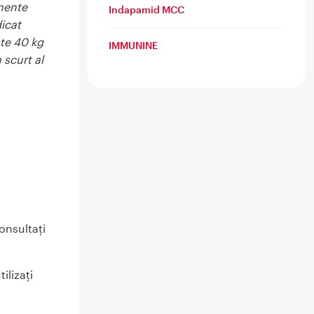
mente
Indapamid MCC
dicat
ste 40 kg
IMMUNINE
 scurt al
onsultați
ilizați