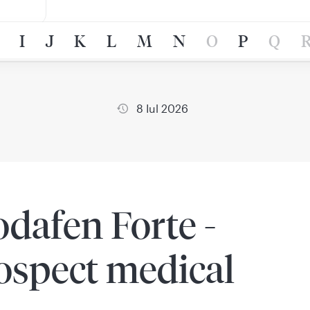
I
J
K
L
M
N
O
P
Q
8 Iul 2026
dafen Forte -
ospect medical