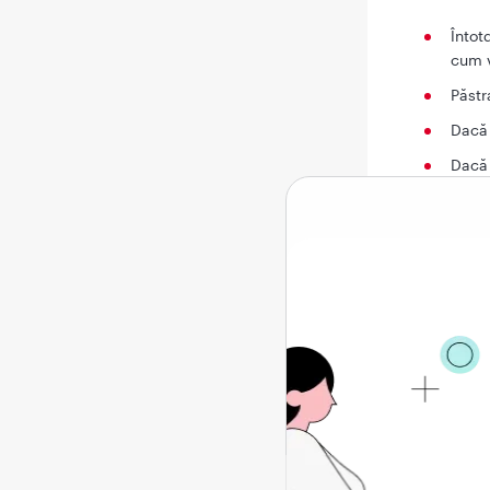
Întot
cum v
Păstr
Dacă 
Dacă 
farma
prosp
Dacă 