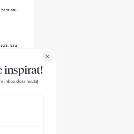
spect sau
stră, sau
 în acest
e inspirat!
 unui medic:
in inbox doar noutǎți
lor la