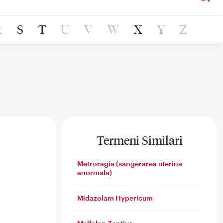
R
S
T
U
V
W
X
Y
Z
Termeni Similari
Metroragia (sangerarea uterina
anormala)
Midazolam Hypericum