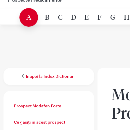
A
B
C
D
E
F
G
H
Inapoi la Index Dictionar
Mo
Prospect Modafen Forte
Pr
Ce găsiți în acest prospect