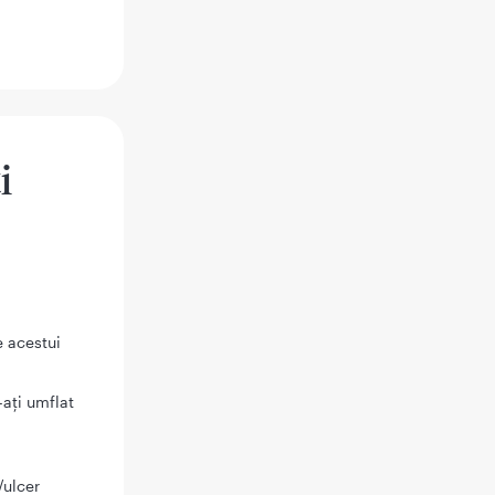
i
e acestui
-ați umflat
/ulcer