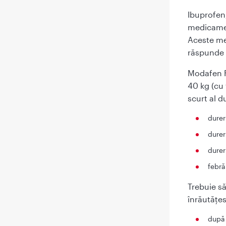
Ibuprofen
medicamen
Aceste me
răspunde l
Modafen Fo
40 kg (cu
scurt al 
durer
durer
durer
febră
Trebuie s
înrăutăţe
după 