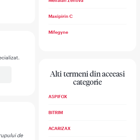
Melfalan Zentiva
Maxipirin C
Mifegyne
cializat.
Alti termeni din aceeasi
categorie
ASPIFOX
BITRIM
ACARIZAX
rupului de