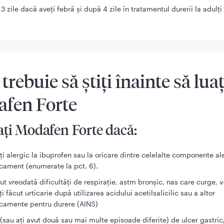
3 zile dacă aveți febră şi după 4 zile în tratamentul durerii la adulţi
 trebuie să știți înainte să luaț
fen Forte
ți Modafen Forte dacă:
ţi alergic la ibuprofen sau la oricare dintre celelalte componente al
ament (enumerate la pct. 6).
vut vreodată dificultăţi de respiraţie, astm bronşic, nas care curge, v
ți făcut urticarie după utilizarea acidului acetilsalicilic sau a altor
camente pentru durere (AINS)
 (sau aţi avut două sau mai multe episoade diferite) de ulcer gastric