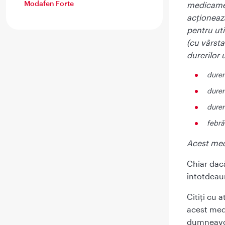
Modafen Forte
medicamen
acționează
pentru uti
(cu vârst
durerilor
durer
durer
durer
febră
Acest med
Chiar dacă
întotdeaun
Citiți cu 
acest med
dumneavo