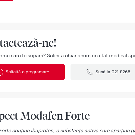
tactează-ne!
ome care te supără? Solicită chiar acum un sfat medical spe
Solicită o programare
Sună la 021 9268
pect Modafen Forte
orte conține ibuprofen, o substanță activă care aparține g