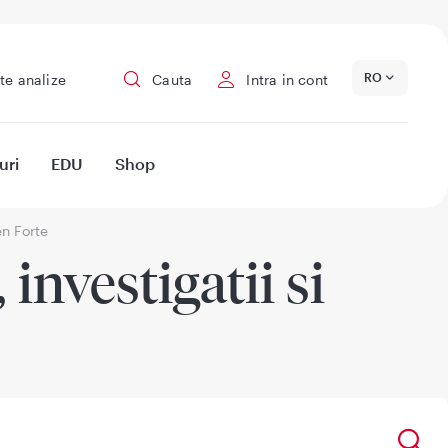
RO
te analize
Cauta
Intra in cont
uri
EDU
Shop
n Forte
investigatii si