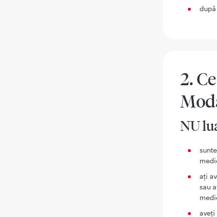
după 
2. Ce
Moda
NU lua
sunte
medic
aţi a
sau a
medi
aveţi