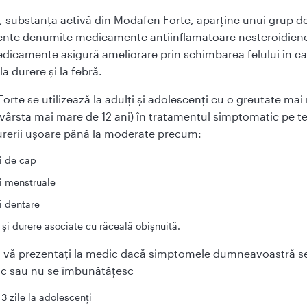
, substanța activă din Modafen Forte, aparține unui grup d
te denumite medicamente antiinflamatoare nesteroidiene
dicamente asigură ameliorare prin schimbarea felului în ca
a durere și la febră.
rte se utilizează la adulți și adolescenți cu o greutate ma
 vârsta mai mare de 12 ani) în tratamentul simptomatic pe 
durerii ușoare până la moderate precum:
i de cap
i menstruale
i dentare
 şi durere asociate cu răceală obişnuită.
ă vă prezentaţi la medic dacă simptomele dumneavoastră s
sc sau nu se îmbunătăţesc
3 zile la adolescenţi