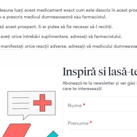
deauna luați acest medicament exact cum este descris în acest pro
-a prescris medicul dumneavoastră sau farmacistul.
ați acest prospect. S-ar putea să fie necesar să-l recitiți.
aveți orice întrebări suplimentare, adresați-vă farmacistului.
manifestați orice reacții adverse, adresați-vă medicului dumneavoa
cistului. Acestea includ orice posibile reacții adverse nemenționate
ect. Vezi pct. 4.
Inspiră si lasă-t
nu vă simțiți mai bine sau vă simțiți mai rău, trebuie să vă adresați
după 3 zile la adolescenți
Aboneazǎ-te la newsletter și vei gǎsi 
după 3 zile în tratamentul febrei și după 4 zile în tratamentul dureri
care te intereseazǎ!
adulți.
Nume
Prenume