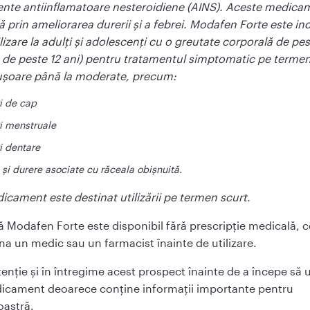
te antiinflamatoare nesteroidiene (AINS). Aceste medica
 prin ameliorarea durerii și a febrei. Modafen Forte este in
lizare la adulți și adolescenți cu o greutate corporală de pe
a de peste 12 ani) pentru tratamentul simptomatic pe termen
 ușoare până la moderate, precum:
i de cap
i menstruale
i dentare
 și durere asociate cu răceala obișnuită.
icament este destinat utilizării pe termen scurt.
 Modafen Forte este disponibil fără prescripție medicală, c
a un medic sau un farmacist înainte de utilizare.
atenție și în întregime acest prospect înainte de a începe să ut
icament deoarece conține informații importante pentru
astră.