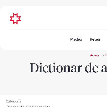
Medici
Retea
Acasa
D
Dictionar de a
Categoria