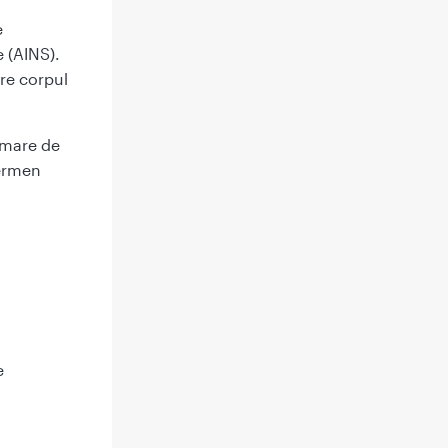
e
 (AINS).
re corpul
i mare de
termen
e