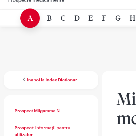
A
B
C
D
E
F
G
H
Inapoi la Index Dictionar
Mi
Prospect Milgamma N
me
Prospect: Informaţii pentru
utilizator