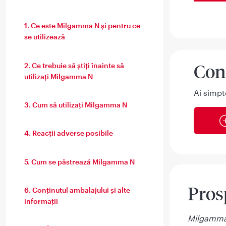
1. Ce este Milgamma N și pentru ce
se utilizează
Con
2. Ce trebuie să ştiţi înainte să
utilizaţi Milgamma N
Ai simpt
3. Cum să utilizați Milgamma N
4. Reacții adverse posibile
5. Cum se păstrează Milgamma N
Pros
6. Conținutul ambalajului și alte
informații
Milgamma N