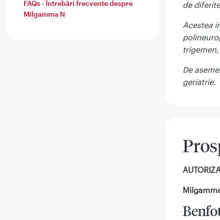
FAQs - Întrebări frecvente despre
de diferit
Milgamma N
Acestea in
polineurop
trigemen, 
De asemen
geriatrie.
Prosp
AUTORIZAŢ
Milgamma
Benfot