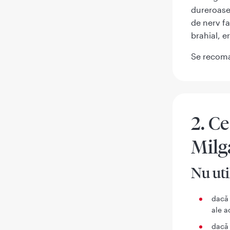
dureroase 
de nerv fa
brahial, er
Se recoman
2. Ce
Mil
Nu ut
dacă 
ale a
dacă 