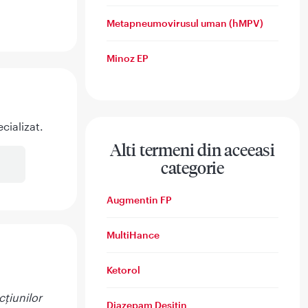
Metapneumovirusul uman (hMPV)
Minoz EP
cializat.
Alti termeni din aceeasi
categorie
Augmentin FP
MultiHance
Ketorol
cțiunilor
Diazepam Desitin