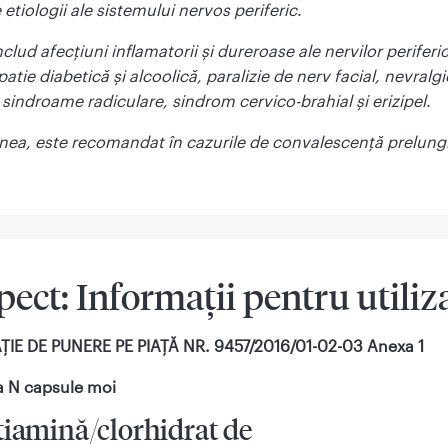
e etiologii ale sistemului nervos periferic.
clud afecțiuni inflamatorii și dureroase ale nervilor periferic
atie diabetică și alcoolică, paralizie de nerv facial, nevralg
sindroame radiculare, sindrom cervico-brahial și erizipel.
ea, este recomandat în cazurile de convalescență prelungit
ect: Informaţii pentru utiliz
IE DE PUNERE PE PIAŢĂ NR. 9457/2016/01-02-03 Anexa 1
 N capsule moi
iamină/clorhidrat de