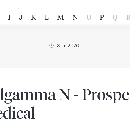
I
J
K
L
M
N
O
P
Q
8 Iul 2026
lgamma N - Prospe
dical