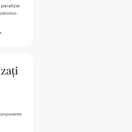
 paralizie
cervico-
e.
izaţi
e componente