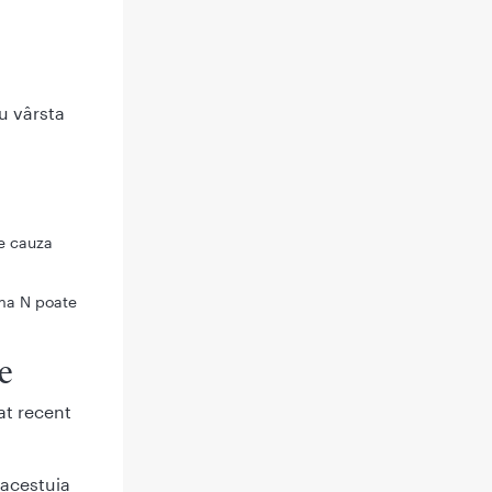
u vârsta
e cauza
ma N poate
e
at recent
 acestuia