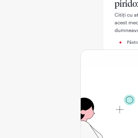
pirid
Citiţi cu 
acest med
dumneavo
Păstr
Dacă 
farma
Acest
altor
dumn
Dacă 
farma
prosp
Ce găs
Ce est