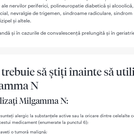
ale nervilor periferici, polineuropatie diabetică şi alcoolică,
cial, nevralgie de trigemen, sindroame radiculare, sindrom 
izipel şi altele.
dă şi în cazurile de convalescenţă prelungită şi în geriatri
 trebuie să ştiţi înainte să util
gamma N
ilizaţi Milgamma N:
sunteţi alergic la substanțele active sau la oricare dintre celelalt
cestui medicament (enumerate la punctul 6);
aveți o tumoră malignă;