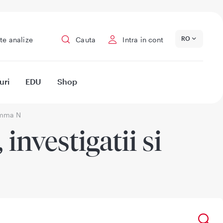
RO
te analize
Cauta
Intra in cont
uri
EDU
Shop
mma N
investigatii si