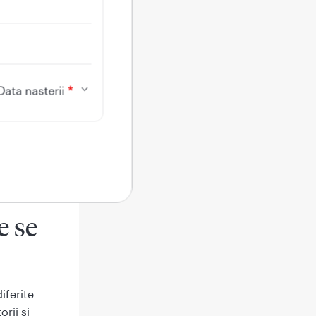
Data nasterii
e se
iferite
rii şi