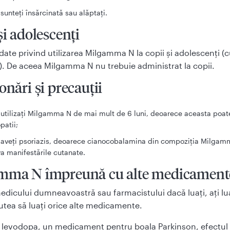
sunteţi însărcinată sau alăptaţi.
și adolescenți
date privind utilizarea Milgamma N la copii și adolescenți (c
). De aceea Milgamma N nu trebuie administrat la copii.
onări și precauții
utilizaţi Milgamma N de mai mult de 6 luni, deoarece aceasta poat
patii;
aveţi psoriazis, deoarece cianocobalamina din compoziţia Milgam
a manifestările cutanate.
mma N împreună cu alte medicament
edicului dumneavoastră sau farmacistului dacă luaţi, aţi lu
utea să luaţi orice alte medicamente.
i levodopa, un medicament pentru boala Parkinson, efectul