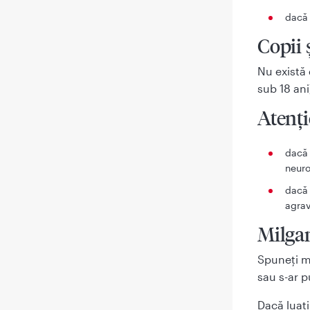
dacă 
Copii 
Nu există 
sub 18 ani
Atenți
dacă 
neuro
dacă 
agrav
Milga
Spuneţi m
sau s-ar p
Dacă luaţ