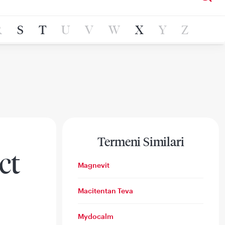
R
S
T
U
V
W
X
Y
Z
Termeni Similari
ct
Magnevit
Macitentan Teva
Mydocalm