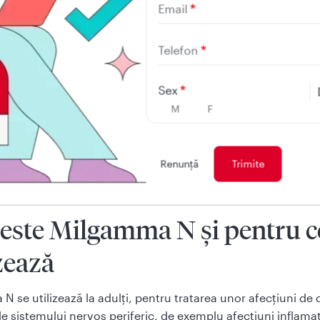
Email
uie să ştiţi înainte să utilizaţi Milgamma N
 utilizaţi Milgamma N
Telefon
i adverse posibile
Sex
e păstrează Milgamma N
M
F
tul ambalajului şi alte informaţii
Renunţă
e este Milgamma N și pentru c
zează
 se utilizează la adulţi, pentru tratarea unor afecţiuni de d
ale sistemului nervos periferic, de exemplu afecţiuni inflamato