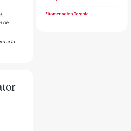
Fitomenadion Terapia
i,
ie de
ă și în
ator