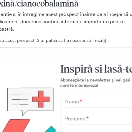
oxină/cianocobalamină
atenţie şi în întregime acest prospect înainte de a începe să ut
icament deoarece conţine informaţii importante pentru
astră.
aţi acest prospect. S-ar putea să fie necesar să-l recitiţi.
aveţi orice întrebări suplimentare, adresaţi-vă medicului dumneavo
cistului.
Inspiră si lasă-t
 medicament a fost prescris numai pentru dumneavoastră. Nu trebui
 persoane. Le poate face rău, chiar dacă au aceleaşi semne de boal
eavoastră.
Aboneazǎ-te la newsletter și vei gǎsi 
care te intereseazǎ!
manifestaţi orice reacţii adverse, adresaţi-vă medicului dumneavoa
cistului. Acestea includ orice posibile reacţii adverse nemenţionate
ect. Vezi pct. 4.
Nume
iţi în acest prospect:
Prenume
e Milgamma N şi pentru ce se utilizează