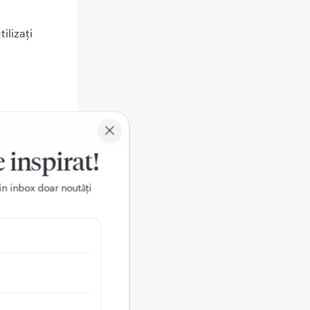
ilizaţi
astră sau
e inspirat!
e să-l daţi
ă ca
in inbox doar noutǎți
stră sau
 în acest