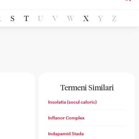
R
S
T
U
V
W
X
Y
Z
Termeni Similari
Insolatia (socul caloric)
Inflanor Complex
Indapamid Stada