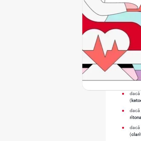
Nu uti
dacă 
acest
dacă 
dacă 
organ
dacă 
dacă 
dacă 
(
keto
dacă 
ritona
dacă 
(
clar