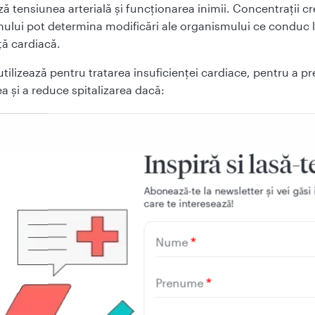
ă tensiunea arterială şi funcţionarea inimii. Concentraţii cr
nului pot determina modificări ale organismului ce conduc 
ţă cardiacă.
utilizează pentru tratarea insuficienţei cardiace, pentru a p
ea şi a reduce spitalizarea dacă:
ferit un infarct miocardic recent, în asociere cu alte medicamente uti
 tratamentul insuficienţei cardiace, sau
Inspiră si lasă-t
simptome uşoare, persistente în ciuda tratamentului pe care l-aţi pr
Aboneazǎ-te la newsletter și vei gǎsi 
care te intereseazǎ!
Nume
 trebuie să ştiţi înainte să util
Prenume
ra