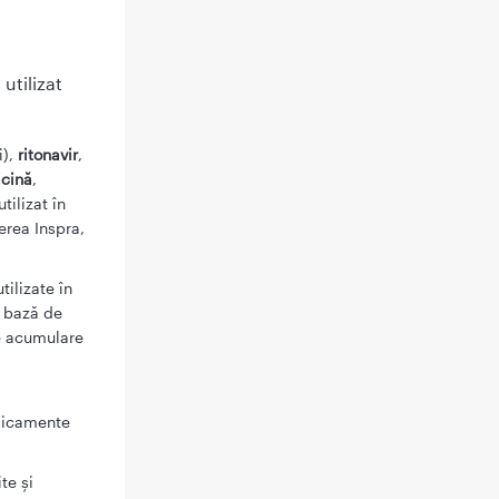
utilizat
i),
ritonavir
,
icină
,
utilizat în
rea Inspra,
ilizate în
e bază de
e acumulare
edicamente
te şi