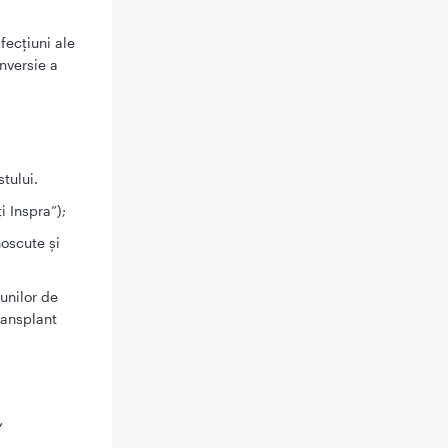
fecţiuni ale
nversie a
tului.
i Inspra”);
noscute şi
unilor de
ransplant
,