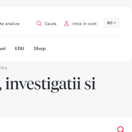
RO
te analize
Cauta
Intra in cont
uri
EDU
Shop
PRA
investigatii si