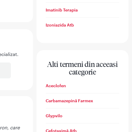
Imatinib Terapia
Izoniazida Atb
cializat.
Alti termeni din aceeasi
categorie
Aceclofen
Carbamazepină Farmex
Glypvilo
ron, care
Cefotaximă Atb