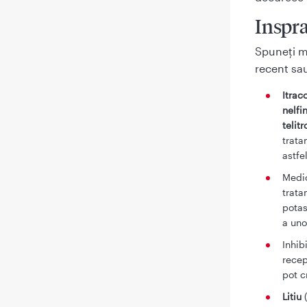
Inspr
Spuneţi me
recent sau
Itrac
nelfi
telit
trata
astfe
Medic
trata
potas
a uno
Inhib
recep
pot c
Litiu
(