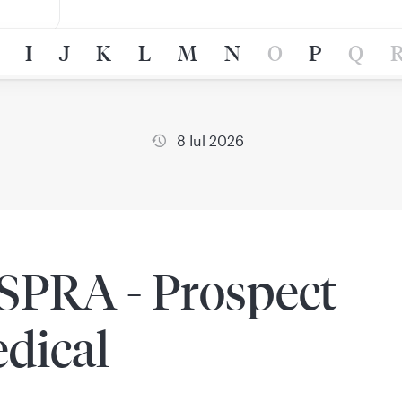
I
J
K
L
M
N
O
P
Q
8 Iul 2026
SPRA - Prospect
dical