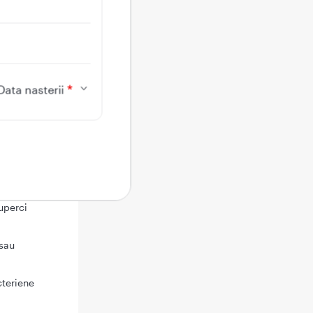
ente ale
Data nasterii
de în
uperci
sau
cteriene