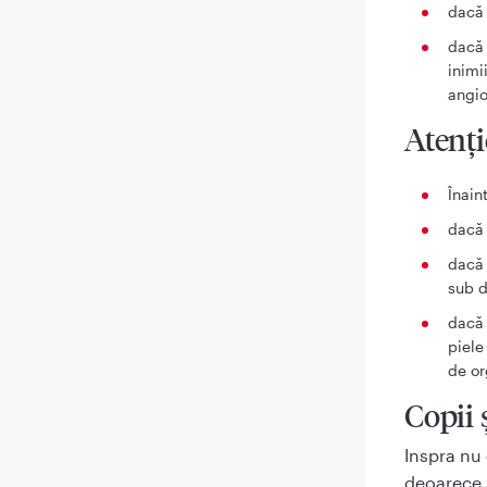
dacă 
dacă 
inimi
angio
Atenţi
Înain
dacă 
dacă 
sub d
dacă 
piele
de or
Copii 
Inspra nu 
deoarece s