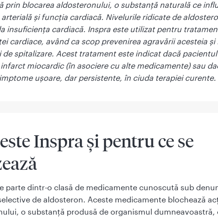
ă prin blocarea aldosteronului, o substanţă naturală ce inf
arterială şi funcţia cardiacă. Nivelurile ridicate de aldoster
la insuficienţa cardiacă. Inspra este utilizat pentru tratamen
ţei cardiace, având ca scop prevenirea agravării acesteia ş
i de spitalizare. Acest tratament este indicat dacă pacientul 
 infarct miocardic (în asociere cu alte medicamente) sau da
imptome uşoare, dar persistente, în ciuda terapiei curente.
 este Inspra şi pentru ce se
zează
ce parte dintr-o clasă de medicamente cunoscută sub denu
selective de aldosteron. Aceste medicamente blochează ac
nului, o substanţă produsă de organismul dumneavoastră, 