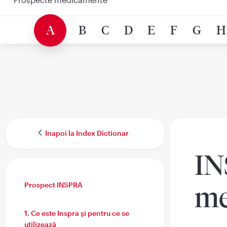
A
B
C
D
E
F
G
H
Inapoi la Index Dictionar
IN
Prospect INSPRA
me
1. Ce este Inspra şi pentru ce se
utilizează