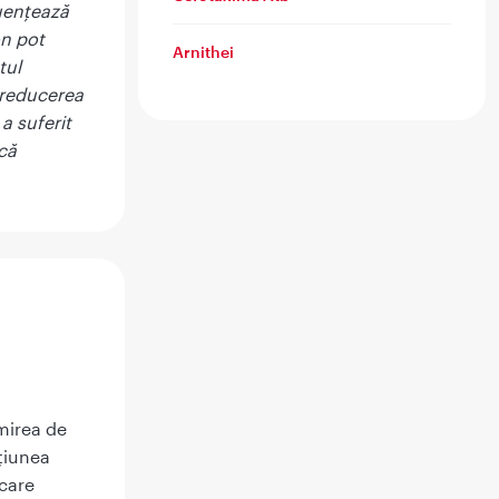
luenţează
on pot
Arnithei
tul
i reducerea
a suferit
că
mirea de
ţiunea
care