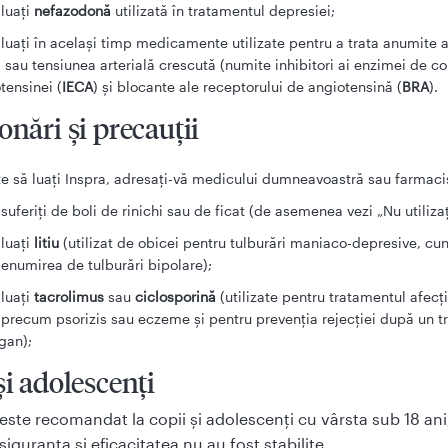
luaţi
nefazodonă
utilizată în tratamentul depresiei;
luaţi în acelaşi timp medicamente utilizate pentru a trata anumite a
i sau tensiunea arterială crescută (numite inhibitori ai enzimei de co
tensinei (
IECA
) şi blocante ale receptorului de angiotensină (
BRA
).
onări şi precauţii
te să luaţi Inspra, adresaţi-vă medicului dumneavoastră sau farmacis
suferiţi de boli de rinichi sau de ficat (de asemenea vezi „Nu utilizaţ
luaţi
litiu
(utilizat de obicei pentru tulburări maniaco-depresive, cu
enumirea de tulburări bipolare);
luaţi
tacrolimus
sau
ciclosporină
(utilizate pentru tratamentul afecţi
 precum psorizis sau eczeme şi pentru prevenţia rejecţiei după un t
gan);
şi adolescenţi
este recomandat la copii şi adolescenţi cu vârsta sub 18 ani
iguranţa şi eficacitatea nu au fost stabilite.