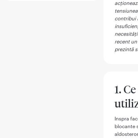
acţioneaz
tensiunea 
contribui 
insuficien
necesităţi
recent un
prezintă s
1. Ce
utili
Inspra fa
blocante 
aldostero