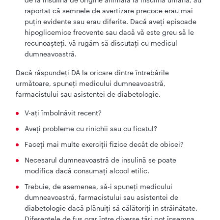
raportat că semnele de avertizare precoce erau mai
puţin evidente sau erau diferite. Dacă aveţi episoade
hipoglicemice frecvente sau dacă vă este greu să le
recunoaşteţi, vă rugăm să discutaţi cu medicul
dumneavoastră.
Dacă răspundeţi DA la oricare dintre întrebările
următoare, spuneţi medicului dumneavoastră,
farmacistului sau asistentei de diabetologie.
V-aţi îmbolnăvit recent?
Aveţi probleme cu rinichii sau cu ficatul?
Faceţi mai multe exerciţii fizice decât de obicei?
Necesarul dumneavoastră de insulină se poate
modifica dacă consumaţi alcool etilic.
Trebuie, de asemenea, să-i spuneţi medicului
dumneavoastră, farmacistului sau asistentei de
diabetologie dacă plănuiţi să călătoriţi în străinătate.
Diferenţele de fus orar între diverse ţări pot însemna