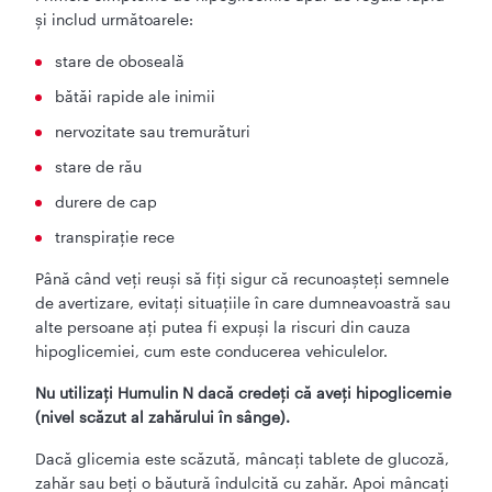
și includ următoarele:
stare de oboseală
bătăi rapide ale inimii
nervozitate sau tremurături
stare de rău
durere de cap
transpiraţie rece
Până când veți reuși să fiți sigur că recunoașteți semnele
de avertizare, evitaţi situaţiile în care dumneavoastră sau
alte persoane aţi putea fi expuşi la riscuri din cauza
hipoglicemiei, cum este conducerea vehiculelor.
Nu utilizați Humulin N dacă credeți că aveți hipoglicemie
(nivel scăzut al zahărului în sânge).
Dacă glicemia este scăzută, mâncați tablete de glucoză,
zahăr sau beți o băutură îndulcită cu zahăr. Apoi mâncați