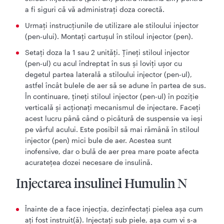
a fi siguri că vă administrați doza corectă.
Urmaţi instrucţiunile de utilizare ale stiloului injector
(pen-ului). Montaţi cartuşul în stiloul injector (pen).
Setaţi doza la 1 sau 2 unităţi. Ţineţi stiloul injector
(pen-ul) cu acul îndreptat în sus şi loviţi uşor cu
degetul partea laterală a stiloului injector (pen-ul),
astfel încât bulele de aer să se adune în partea de sus.
În continuare, ţineţi stiloul injector (pen-ul) în poziţie
verticală şi acţionaţi mecanismul de injectare. Faceţi
acest lucru până când o picătură de suspensie va ieşi
pe vârful acului. Este posibil să mai rămână în stiloul
injector (pen) mici bule de aer. Acestea sunt
inofensive, dar o bulă de aer prea mare poate afecta
acurateţea dozei necesare de insulină.
Injectarea insulinei Humulin N
Înainte de a face injecţia, dezinfectaţi pielea aşa cum
aţi fost instruit(ă). Injectaţi sub piele, aşa cum vi s-a