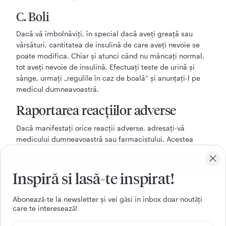
C. Boli
Dacă vă îmbolnăviţi, în special dacă aveţi greaţă sau
vărsături, cantitatea de insulină de care aveţi nevoie se
poate modifica. Chiar şi atunci când nu mâncaţi normal,
tot aveţi nevoie de insulină. Efectuaţi teste de urină şi
sânge, urmaţi „regulile în caz de boală” şi anunţaţi-l pe
medicul dumneavoastră.
Raportarea reacţiilor adverse
Dacă manifestaţi orice reacţii adverse, adresaţi-vă
medicului dumneavoastră sau farmacistului. Acestea
includ orice reacţii adverse nemenţionate în acest
prospect. De asemenea, puteţi raporta reacţiile adverse
direct la:
Inspiră si lasă-te inspirat!
Agenţia Naţională a Medicamentului şi a Dispozitivelor
Aboneazǎ-te la newsletter și vei gǎsi in inbox doar noutǎți
Medicale din România
care te intereseazǎ!
Str. Aviator Sănătescu nr. 48, sector 1
București 011478- RO