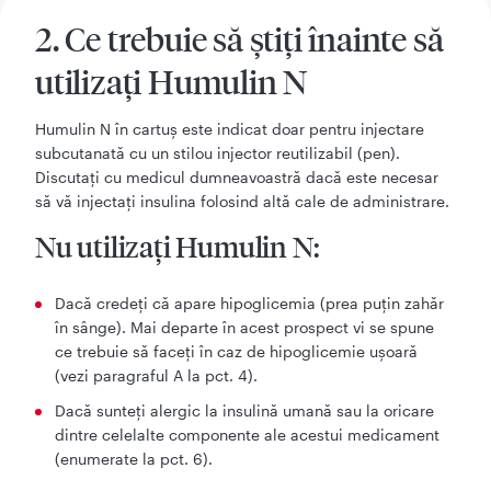
2. Ce trebuie să știți înainte să
utilizați Humulin N
Humulin N în cartuș este indicat doar pentru injectare
subcutanată cu un stilou injector reutilizabil (pen).
Discutați cu medicul dumneavoastră dacă este necesar
să vă injectați insulina folosind altă cale de administrare.
Nu utilizaţi Humulin N:
Dacă credeţi că apare hipoglicemia (prea puțin zahăr
în sânge). Mai departe în acest prospect vi se spune
ce trebuie să faceţi în caz de hipoglicemie uşoară
(vezi paragraful A la pct. 4).
Dacă sunteţi alergic la insulină umană sau la oricare
dintre celelalte componente ale acestui medicament
(enumerate la pct. 6).