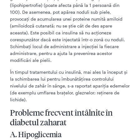
(lipohipertrofie) (poate afecta până la 1 persoană din
100). De asemenea, pot apărea noduli sub piele,
provocați de acumularea unei proteine numită amiloid
(amiloidoză cutanată; nu se știe cât de des apare
aceasta). Este posibil ca insulina să nu acționeze
corespunzător dacă este injectată într-o zonă cu noduli.
Schimbați locul de administrare a injecției la fiecare
administrare, pentru a ajuta la prevenirea acestor
modificări ale pielii.
În timpul tratamentului cu insulină, mai ales la început şi
la schimbarea lui pentru îmbunătăţirea controlului
nivelului de zahăr în sânge, s-a raportat apariţia edemelor
(de exemplu umflarea braţelor, gleznelor; reţinere de
lichide).
Probleme frecvent întâlnite în
diabetul zaharat
A. Hipoglicemia