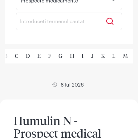
Prospecte medicamente
B
C
D
E
F
G
H
I
J
K
L
M
8 Iul 2026
Humulin N -
Prospect medical