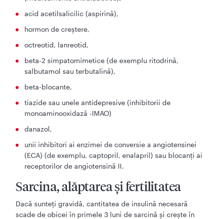
acid acetilsalicilic (aspirină),
hormon de creştere,
octreotid, lanreotid,
beta-2 simpatomimetice (de exemplu ritodrină,
salbutamol sau terbutalină),
beta-blocante,
tiazide sau unele antidepresive (inhibitorii de
monoaminooxidază -IMAO)
danazol,
unii inhibitori ai enzimei de conversie a angiotensinei
(ECA) (de exemplu, captopril, enalapril) sau blocanți ai
receptorilor de angiotensină II.
Sarcina, alăptarea și fertilitatea
Dacă sunteţi gravidă, cantitatea de insulină necesară
scade de obicei în primele 3 luni de sarcină şi creşte în