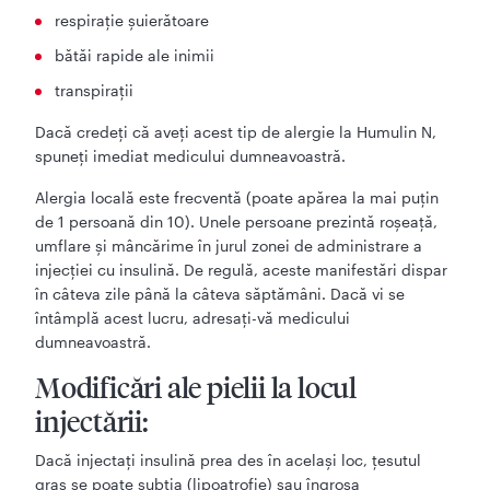
respiraţie şuierătoare
bătăi rapide ale inimii
transpiraţii
Dacă credeţi că aveţi acest tip de alergie la Humulin N,
spuneţi imediat medicului dumneavoastră.
Alergia locală este frecventă (poate apărea la mai puțin
de 1 persoană din 10). Unele persoane prezintă roșeață,
umflare și mâncărime în jurul zonei de administrare a
injecției cu insulină. De regulă, aceste manifestări dispar
în câteva zile până la câteva săptămâni. Dacă vi se
întâmplă acest lucru, adresați-vă medicului
dumneavoastră.
Modificări ale pielii la locul
injectării:
Dacă injectați insulină prea des în același loc, țesutul
gras se poate subția (lipoatrofie) sau îngroșa