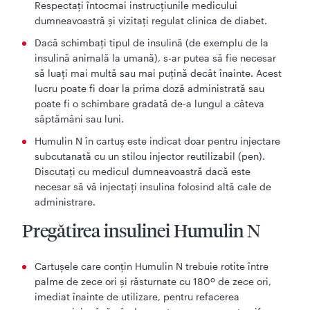
Respectaţi întocmai instrucţiunile medicului
dumneavoastră şi vizitaţi regulat clinica de diabet.
Dacă schimbaţi tipul de insulină (de exemplu de la
insulină animală la umană), s-ar putea să fie necesar
să luaţi mai multă sau mai puţină decât înainte. Acest
lucru poate fi doar la prima doză administrată sau
poate fi o schimbare gradată de-a lungul a câteva
săptămâni sau luni.
Humulin N în cartuș este indicat doar pentru injectare
subcutanată cu un stilou injector reutilizabil (pen).
Discutați cu medicul dumneavoastră dacă este
necesar să vă injectați insulina folosind altă cale de
administrare.
Pregătirea insulinei Humulin N
Cartuşele care conţin Humulin N trebuie rotite între
palme de zece ori şi răsturnate cu 180º de zece ori,
imediat înainte de utilizare, pentru refacerea