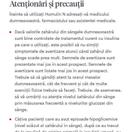
Atenționări și precauții
Înainte să utilizați Humulin N adresaţi-vă medicului
dumneavoastră, farmacistului sau asistentei medicale.
Dacă valorile zahărului din sângele dumneavoastră
sunt bine controlate de tratamentul curent cu insulina
pe care o utilizați, este posibil să nu simţiţi
simptomele de avertizare atunci când zahărul din
sânge scade prea mult. Semnele de avertizare sunt
prezentate mai jos în acest prospect. Semnele de
avertizare sunt listate mai jos în acest prospect.
Trebuie să vă gândiţi atent la orarul meselor
dumneavoastră, cât de frecvent şi cât de multe
exerciţii fizice trebuie să faceţi. Trebuie, de asemenea,
să vă urmăriţi cu atenţie nivelul zahărului din sânge
prin măsurarea frecventă a nivelurilor glucozei din
sânge.
Câţiva pacienţi care au avut episoade hipoglicemice
(nivel scăzut al zahărului în sânge), după ce au trecut
de la insulină de origine animală la insulină umană, au