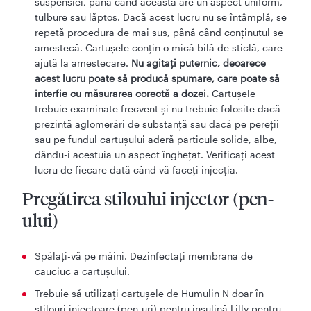
suspensiei, până când aceasta are un aspect uniform,
tulbure sau lăptos. Dacă acest lucru nu se întâmplă, se
repetă procedura de mai sus, până când conţinutul se
amestecă. Cartuşele conţin o mică bilă de sticlă, care
ajută la amestecare.
Nu agitați puternic, deoarece
acest lucru poate să producă spumare, care poate să
interfie cu măsurarea corectă a dozei.
Cartuşele
trebuie examinate frecvent şi nu trebuie folosite dacă
prezintă aglomerări de substanţă sau dacă pe pereţii
sau pe fundul cartuşului aderă particule solide, albe,
dându-i acestuia un aspect îngheţat. Verificaţi acest
lucru de fiecare dată când vă faceţi injecţia.
Pregătirea stiloului injector (pen-
ului)
Spălaţi-vă pe mâini. Dezinfectaţi membrana de
cauciuc a cartuşului.
Trebuie să utilizaţi cartuşele de Humulin N doar în
stilouri injectoare (pen-uri) pentru insulină Lilly pentru