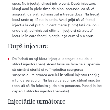
spus. Nu injectaţi direct într-o venă. După injectare,
lăsaţi acul în piele timp de cinci secunde, ca să vă
asiguraţi că v-aţi administrat întreaga doză. Nu frecaţi
locul unde aţi făcut injecţia. Aveţi grijă să vă faceţi
injecţia la cel puţin un centimetru (1 cm) faţă de locul
unde v-aţi administrat ultima injecţie şi să „rotaţi“
locurile în care faceţi injecţia, aşa cum vi s-a spus.
După injectare
De îndată ce aţi făcut injecţia, detaşaţi acul de la
stiloul injector (pen). Acest lucru va face ca suspensia
să rămână sterilă şi va împiedica scurgerea
suspensiei, reintrarea aerului în stiloul injector (pen) şi
înfundarea acului. Nu lăsaţi ca acul sau stiloul injector
(pen-ul) să fie folosite şi de alte persoane. Puneţi la loc
capacul stiloului injector (pen-ului).
Injectările următoare