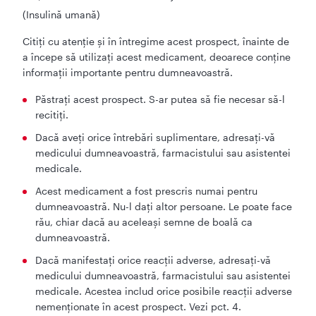
(Insulină umană)
Citiți cu atenţie şi în întregime acest prospect, înainte de
a începe să utilizați acest medicament, deoarece conține
informații importante pentru dumneavoastră.
Păstrați acest prospect. S-ar putea să fie necesar să-l
recitiți.
Dacă aveți orice întrebări suplimentare, adresați-vă
medicului dumneavoastră, farmacistului sau asistentei
medicale.
Acest medicament a fost prescris numai pentru
dumneavoastră. Nu-l dați altor persoane. Le poate face
rău, chiar dacă au aceleași semne de boală ca
dumneavoastră.
Dacă manifestați orice reacții adverse, adresați-vă
medicului dumneavoastră, farmacistului sau asistentei
medicale. Acestea includ orice posibile reacții adverse
nemenționate în acest prospect. Vezi pct. 4.