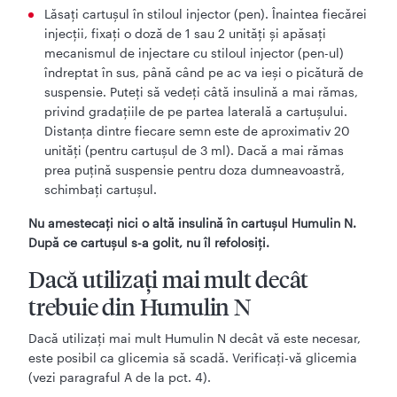
Lăsaţi cartuşul în stiloul injector (pen). Înaintea fiecărei
injecții, fixaţi o doză de 1 sau 2 unităţi şi apăsaţi
mecanismul de injectare cu stiloul injector (pen-ul)
îndreptat în sus, până când pe ac va ieşi o picătură de
suspensie. Puteţi să vedeţi câtă insulină a mai rămas,
privind gradaţiile de pe partea laterală a cartuşului.
Distanţa dintre fiecare semn este de aproximativ 20
unităţi (pentru cartuşul de 3 ml). Dacă a mai rămas
prea puţină suspensie pentru doza dumneavoastră,
schimbaţi cartuşul.
Nu amestecaţi nici o altă insulină în cartuşul Humulin N.
După ce cartuşul s-a golit, nu îl refolosiţi.
Dacă utilizaţi mai mult decât
trebuie din Humulin N
Dacă utilizaţi mai mult Humulin N decât vă este necesar,
este posibil ca glicemia să scadă. Verificaţi-vă glicemia
(vezi paragraful A de la pct. 4).