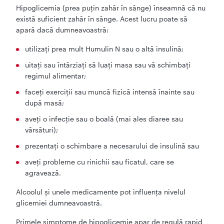
Hipoglicemia (prea puţin zahăr în sânge) înseamnă că nu
există suficient zahăr în sânge. Acest lucru poate să
apară dacă dumneavoastră:
utilizați prea mult Humulin N sau o altă insulină;
uitați sau întârziați să luați masa sau vă schimbați
regimul alimentar;
faceți exerciții sau muncă fizică intensă înainte sau
după masă;
aveți o infecție sau o boală (mai ales diaree sau
vărsături);
prezentați o schimbare a necesarului de insulină sau
aveți probleme cu rinichii sau ficatul, care se
agravează.
Alcoolul şi unele medicamente pot influenţa nivelul
glicemiei dumneavoastră.
Primele simptome de hipoglicemie apar de regulă rapid