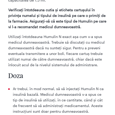
capacitatea de 1,5 ml.
Verificaţi întotdeauna cutia şi eticheta cartuşului în
privinţa numelui şi tipului de insulină pe care o primiţi de
la farmacie. Asiguraţi-vă că este tipul de Humulin pe care
vi l-a recomandat medicul dumneavoastră.
Utilizaţi întotdeauna Humulin N exact aşa cum v-a spus
medicul dumneavoastră. Trebuie să discutaţi cu medicul
dumneavoastră dacă nu sunteţi sigur. Pentru a preveni
eventuala transmitere a unor boli, fiecare cartuş trebuie
utilizat numai de către dumneavoastră, chiar dacă este
înlocuit acul de la nivelul sistemului de administrare.
Doza
Ar trebui, în mod normal, să vă injectaţi Humulin N ca
insulină bazală. Medicul dumneavoastră v-a spus ce
tip de insulină să utilizaţi, în ce cantitate, când şi cât
de frecvent să vă administraţi medicamentul. Aceste
instrucţiuni sunt doar pentru dumneavoastră.