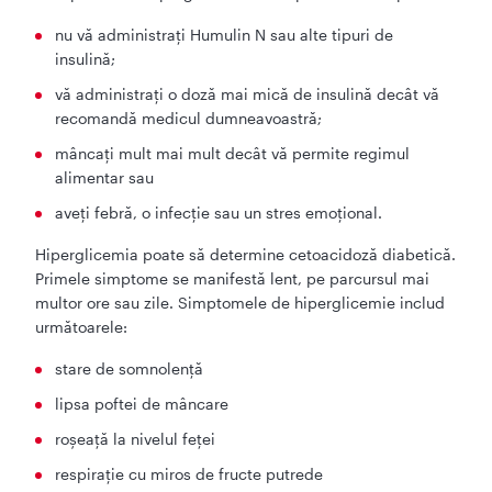
nu vă administrați Humulin N sau alte tipuri de
insulină;
vă administrați o doză mai mică de insulină decât vă
recomandă medicul dumneavoastră;
mâncați mult mai mult decât vă permite regimul
alimentar sau
aveți febră, o infecție sau un stres emoțional.
Hiperglicemia poate să determine cetoacidoză diabetică.
Primele simptome se manifestă lent, pe parcursul mai
multor ore sau zile. Simptomele de hiperglicemie includ
următoarele:
stare de somnolenţă
lipsa poftei de mâncare
roşeaţă la nivelul feţei
respirație cu miros de fructe putrede