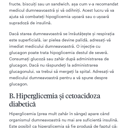
fructe, biscuiți sau un sandwich, așa cum v-a recomandat
medicul dumneavoastră și vă odihniți. Acest lucru vă va
ajuta să combateți hipoglicemia ușoară sau o ușoară
supradoză de insulină.
Dacă starea dumneavoastră se înrăutățește și respirația
este superficială, iar pielea devine palidă, adresați-vă
imediat medicului dumneavoastră. O injecție cu
glucagon poate trata hipoglicemia destul de severă.
Consumați glucoză sau zahăr după administrarea de
glucagon. Dacă nu răspundeți la administrarea
glucagonului, va trebui să mergeți la spital. Adresați-vă
medicului dumneavoastră pentru a vă spune despre
glucagon.
B. Hiperglicemia şi cetoacidoza
diabetică
Hiperglicemia (prea mult zahăr în sânge) apare când
organismul dumneavoastră nu mai are suficientă insulină.
Este posibil ca hiperglicemia să fie produsă de faptul că: