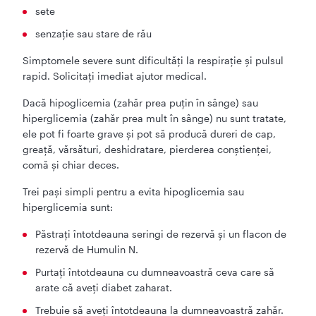
sete
senzaţie sau stare de rău
Simptomele severe sunt dificultăți la respiraţie şi pulsul
rapid. Solicitaţi imediat ajutor medical.
Dacă hipoglicemia (zahăr prea puțin în sânge) sau
hiperglicemia (zahăr prea mult în sânge) nu sunt tratate,
ele pot fi foarte grave şi pot să producă dureri de cap,
greaţă, vărsături, deshidratare, pierderea conştienţei,
comă şi chiar deces.
Trei pași simpli pentru a evita hipoglicemia sau
hiperglicemia sunt:
Păstraţi întotdeauna seringi de rezervă şi un flacon de
rezervă de Humulin N.
Purtaţi întotdeauna cu dumneavoastră ceva care să
arate că aveți diabet zaharat.
Trebuie să aveţi întotdeauna la dumneavoastră zahăr.