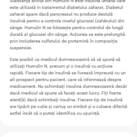
Substanța activă din Humulin N este insulina umană care
este utilizată în tratamentul diabetului zaharat. Diabetul
zaharat apare dacă pancreasul nu produce destulă
insulină pentru a controla nivelul glucozei (zahărului) din
sânge. Humulin N se foloseşte pentru controlul de lungă
durată al glucozei din sânge. Acțiunea sa este prelungită
prin includerea sulfatului de protamină în compoziția
suspensiei.
Este posibil ca medicul dumneavoastră să vă spună să
utilizaţi Humulin N, precum şi o insulină cu acţiune
rapidă. Fiecare tip de insulină se livrează împreună cu un
alt prospect pentru pacient, care vă informează despre
medicament. Nu schimbaţi insulina dumneavoastră decât
dacă medicul vă spune să faceţi acest lucru. Fiţi foarte
atent(ă) dacă schimbaţi insulina. Fiecare tip de insulină
are tipărit pe cutie şi cartuş un simbol şi o culoare diferită
astfel încât să o puteţi identifica cu uşurinţă.