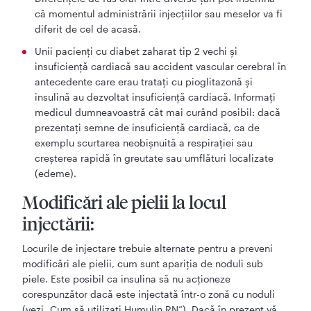
că momentul administrării injecţiilor sau meselor va fi
diferit de cel de acasă.
Unii pacienţi cu diabet zaharat tip 2 vechi şi
insuficienţă cardiacă sau accident vascular cerebral în
antecedente care erau trataţi cu pioglitazonă şi
insulină au dezvoltat insuficienţă cardiacă. Informaţi
medicul dumneavoastră cât mai curând posibil: dacă
prezentaţi semne de insuficienţă cardiacă, ca de
exemplu scurtarea neobişnuită a respiraţiei sau
creşterea rapidă în greutate sau umflături localizate
(edeme).
Modificări ale pielii la locul
injectării:
Locurile de injectare trebuie alternate pentru a preveni
modificări ale pielii, cum sunt apariția de noduli sub
piele. Este posibil ca insulina să nu acționeze
corespunzător dacă este injectată într-o zonă cu noduli
(vezi „Cum să utilizați Humulin RN”). Dacă în prezent vă