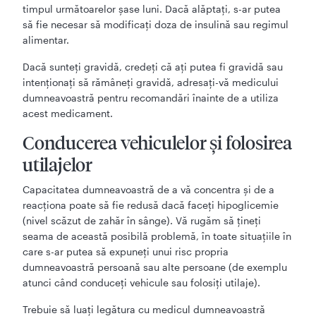
timpul următoarelor şase luni. Dacă alăptaţi, s-ar putea
să fie necesar să modificaţi doza de insulină sau regimul
alimentar.
Dacă sunteți gravidă, credeți că ați putea fi gravidă sau
intenționați să rămâneţi gravidă, adresați-vă medicului
dumneavoastră pentru recomandări înainte de a utiliza
acest medicament.
Conducerea vehiculelor şi folosirea
utilajelor
Capacitatea dumneavoastră de a vă concentra şi de a
reacţiona poate să fie redusă dacă faceţi hipoglicemie
(nivel scăzut de zahăr în sânge). Vă rugăm să ţineţi
seama de această posibilă problemă, în toate situaţiile în
care s-ar putea să expuneţi unui risc propria
dumneavoastră persoană sau alte persoane (de exemplu
atunci când conduceţi vehicule sau folosiţi utilaje).
Trebuie să luaţi legătura cu medicul dumneavoastră