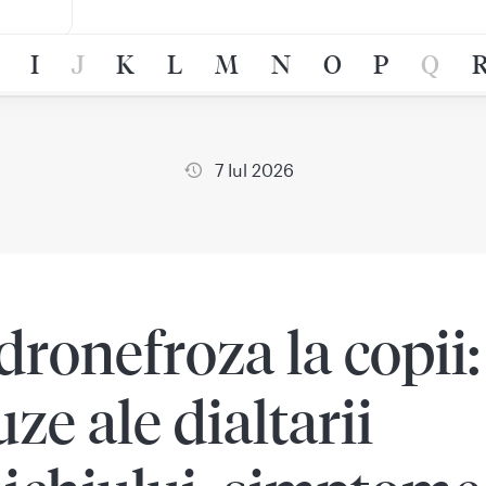
I
J
K
L
M
N
O
P
Q
7 Iul 2026
dronefroza la copii:
uze ale dialtarii