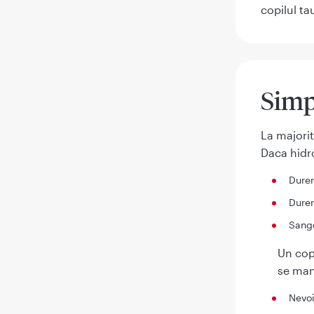
copilul ta
Sim
La majori
Daca hidr
Dure
Dure
Sange
Un copi
se man
Nevoi