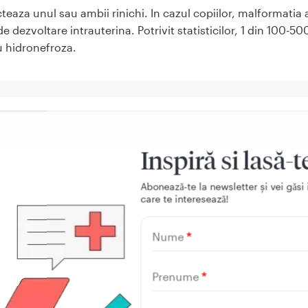
teaza unul sau ambii rinichi. In cazul copiilor, malformatia 
e dezvoltare intrauterina. Potrivit statisticilor, 1 din 100-50
u hidronefroza.
ze
Inspiră si lasă-t
oza este cauzata frecvent de un obstacol localizat in jonct
Aboneazǎ-te la newsletter și vei gǎsi 
ter si pelvisul renal. Printre cauzele implicate in aparitia hid
care te intereseazǎ!
a:
te congenitale – prezenta de valve in portiunea posterioara a uretre
Nume
lva posterioara)
voltarea muschilor din interiorul ureterelor
Prenume
x al urinei din vezica spre rinichi