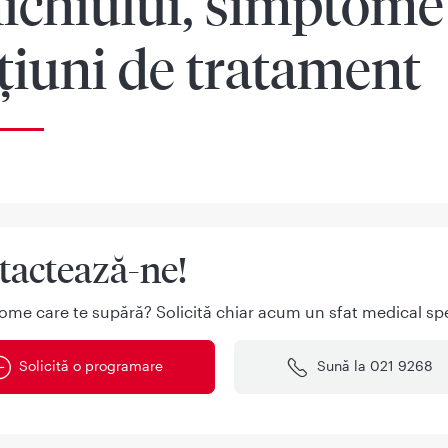
nichiului, simptome 
țiuni de tratament
tactează-ne!
ome care te supără? Solicită chiar acum un sfat medical spe
Solicită o programare
Sună la 021 9268