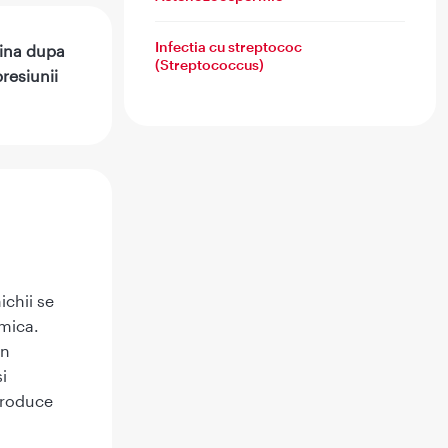
Infectia cu streptococ
rina dupa
(Streptococcus)
resiunii
ichii se
 mica.
in
i
 produce