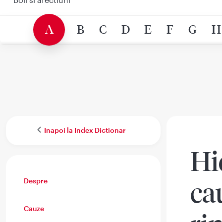
A
B
C
D
E
F
G
H
Inapoi la Index Dictionar
Hi
Despre
ca
Cauze