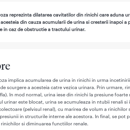
oza reprezinta dilatarea cavitatilor din rinichi care aduna u
acesteia din cauza acumularii de urina si cresterii inapoi a p
 in caz de obstructie a tractului urinar.
re
za implica acumularea de urina in rinichi in urma incetinirii
 de scurgere a acesteia catre vezica urinara. Prin urmare, rin
fla). In mod normal, urina iese din rinichi la presiune foarte
l urinar este blocat, urina se acumuleaza in ntubii renali si 
olectoare (pelvisul renal), cu marirea de volum a rinichilor s
presiunii in structurile interne ale acestora. In final, se pot
e rinichilor si diminuarea functiilor renale.