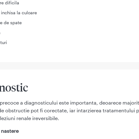
re dificila
 inchisa la culoare
e de spate
a
turi
nostic
a precoce a diagnosticului este importanta, deoarece majori
de obstructie pot fi corectate, iar intarzierea tratamentului 
leziuni renale ireversibile.
 nastere