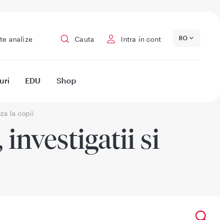
RO
te analize
Cauta
Intra in cont
uri
EDU
Shop
za la copii
investigatii si