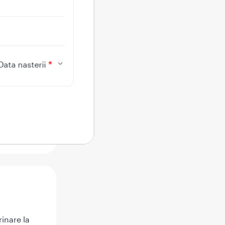
Data nasterii
ceea ce
rinare la