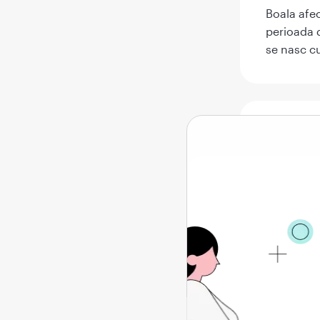
Boala afec
perioada d
se nasc c
Cau
Hidronefr
dintre ure
se numar
Defec
de va
Nedez
Reflu