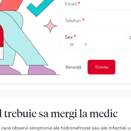
caj la nivelul rinichilor, al vezicii sau al uretrei
Email
nta chisturilor la rinichi
Telefon
Sex
M
F
licatii
Renunţă
 tratamentului hidronefrozei, rinichii se distrug progresiv, 
aritia insuficientei renale.
 trebuie sa mergi la medic
n care observi simptome ale hidronefrozei sau ale infectiei u