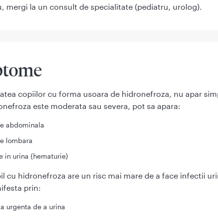
u, mergi la un consult de specialitate (pediatru, urolog).
ptome
tatea copiilor cu forma usoara de hidronefroza, nu apar si
onefroza este moderata sau severa, pot sa apara:
re abdominala
re lombara
 in urina (hematurie)
l cu hidronefroza are un risc mai mare de a face infectii ur
ifesta prin:
a urgenta de a urina