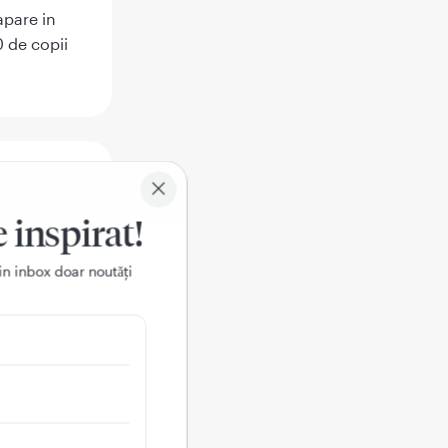
apare in
0 de copii
e inspirat!
iunea
in inbox doar noutǎți
ronefrozei,
i (sindrom