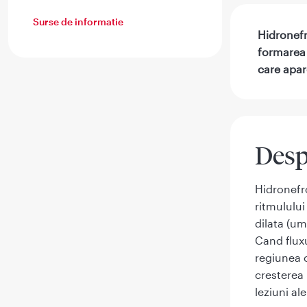
Surse de informatie
Hidronefr
formarea 
care apare
Desp
Hidronefro
ritmulului
dilata (um
Cand fluxu
regiunea c
cresterea 
leziuni al