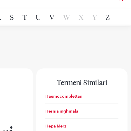
R
S
T
U
V
W
X
Y
Z
Termeni Similari
Haemocomplettan
Hernia inghinala
Hepa Merz