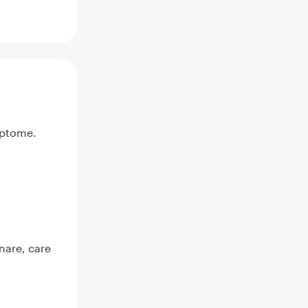
mptome.
inare, care