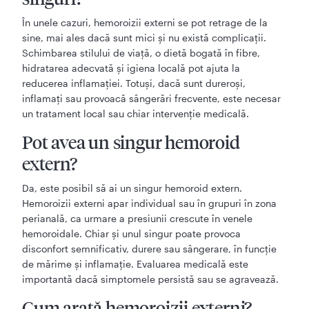
În unele cazuri, hemoroizii externi se pot retrage de la
sine, mai ales dacă sunt mici și nu există complicații.
Schimbarea stilului de viață, o dietă bogată în fibre,
hidratarea adecvată și igiena locală pot ajuta la
reducerea inflamației. Totuși, dacă sunt dureroși,
inflamați sau provoacă sângerări frecvente, este necesar
un tratament local sau chiar intervenție medicală.
Pot avea un singur hemoroid
extern?
Da, este posibil să ai un singur hemoroid extern.
Hemoroizii externi apar individual sau în grupuri în zona
perianală, ca urmare a presiunii crescute în venele
hemoroidale. Chiar și unul singur poate provoca
disconfort semnificativ, durere sau sângerare, în funcție
de mărime și inflamație. Evaluarea medicală este
importantă dacă simptomele persistă sau se agravează.
Cum arată hemoroizii externi?