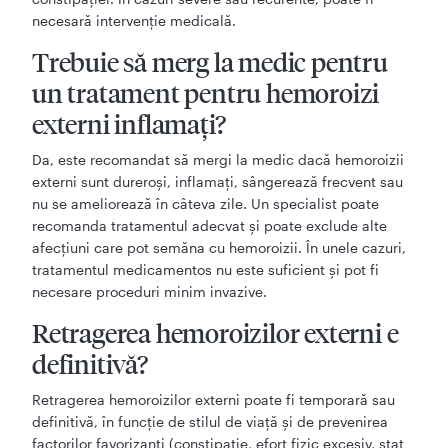
necesară intervenție medicală.
Trebuie să merg la medic pentru
un tratament pentru hemoroizi
externi inflamați?
Da, este recomandat să mergi la medic dacă hemoroizii
externi sunt dureroși, inflamați, sângerează frecvent sau
nu se ameliorează în câteva zile. Un specialist poate
recomanda tratamentul adecvat și poate exclude alte
afecțiuni care pot semăna cu hemoroizii. În unele cazuri,
tratamentul medicamentos nu este suficient și pot fi
necesare proceduri minim invazive.
Retragerea hemoroizilor externi e
definitivă?
Retragerea hemoroizilor externi poate fi temporară sau
definitivă, în funcție de stilul de viață și de prevenirea
factorilor favorizanți (constipație, efort fizic excesiv, stat