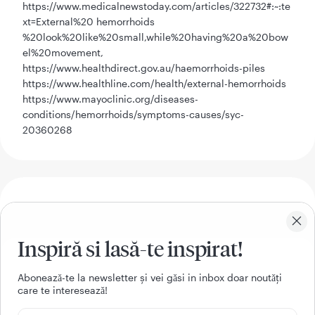
https://www.medicalnewstoday.com/articles/322732#:~:te
xt=External%20 hemorrhoids
%20look%20like%20small,while%20having%20a%20bow
el%20movement,
https://www.healthdirect.gov.au/haemorrhoids-piles
https://www.healthline.com/health/external-hemorrhoids
https://www.mayoclinic.org/diseases-
conditions/hemorrhoids/symptoms-causes/syc-
20360268
Cere o programare
Inspiră si lasă-te inspirat!
Nume
Aboneazǎ-te la newsletter și vei gǎsi in inbox doar noutǎți
care te intereseazǎ!