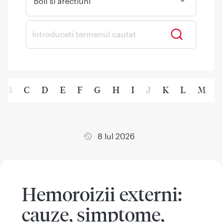
Boli si afectiuni
B
C
D
E
F
G
H
I
J
K
L
M
8 Iul 2026
Hemoroizii externi:
cauze, simptome,