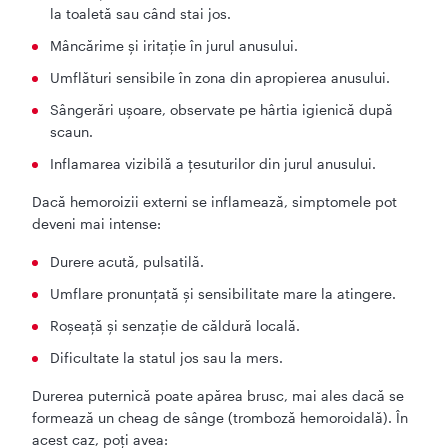
la toaletă sau când stai jos.
Mâncărime și iritație în jurul anusului.
Umflături sensibile în zona din apropierea anusului.
Sângerări ușoare, observate pe hârtia igienică după
scaun.
Inflamarea vizibilă a țesuturilor din jurul anusului.
Dacă hemoroizii externi se inflamează, simptomele pot
deveni mai intense:
Durere acută, pulsatilă.
Umflare pronunțată și sensibilitate mare la atingere.
Roșeață și senzație de căldură locală.
Dificultate la statul jos sau la mers.
Durerea puternică poate apărea brusc, mai ales dacă se
formează un cheag de sânge (tromboză hemoroidală). În
acest caz, poți avea: