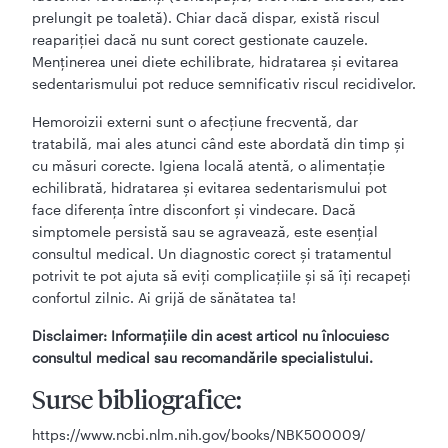
prelungit pe toaletă). Chiar dacă dispar, există riscul
reapariției dacă nu sunt corect gestionate cauzele.
Menținerea unei diete echilibrate, hidratarea și evitarea
sedentarismului pot reduce semnificativ riscul recidivelor.
Hemoroizii externi sunt o afecțiune frecventă, dar
tratabilă, mai ales atunci când este abordată din timp și
cu măsuri corecte. Igiena locală atentă, o alimentație
echilibrată, hidratarea și evitarea sedentarismului pot
face diferența între disconfort și vindecare. Dacă
simptomele persistă sau se agravează, este esențial
consultul medical. Un diagnostic corect și tratamentul
potrivit te pot ajuta să eviți complicațiile și să îți recapeți
confortul zilnic. Ai grijă de sănătatea ta!
Disclaimer: Informațiile din acest articol nu înlocuiesc
consultul medical sau recomandările specialistului.
Surse bibliografice:
https://www.ncbi.nlm.nih.gov/books/NBK500009/