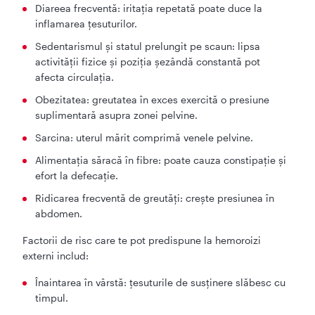
Diareea frecventă: iritația repetată poate duce la
inflamarea țesuturilor.
Sedentarismul și statul prelungit pe scaun: lipsa
activității fizice și poziția șezândă constantă pot
afecta circulația.
Obezitatea: greutatea în exces exercită o presiune
suplimentară asupra zonei pelvine.
Sarcina: uterul mărit comprimă venele pelvine.
Alimentația săracă în fibre: poate cauza constipație și
efort la defecație.
Ridicarea frecventă de greutăți: crește presiunea în
abdomen.
Factorii de risc care te pot predispune la hemoroizi
externi includ:
Înaintarea în vârstă: țesuturile de susținere slăbesc cu
timpul.