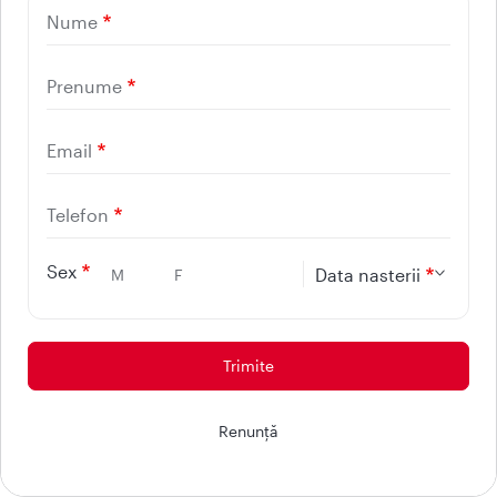
Prenume
Nume
Email
Prenume
Email
Telefon
Telefon
Mesaj
Sex
Data nasterii
M
F
Sunt de acord sa primesc e-mailuri despre noutati si oferte
personalizate.
Ai nevoie de ajutor? Discuta cu
Renunţă
Maria!
Prin completarea formularului de mai sus sunt de acord sa fiu contactat/a de