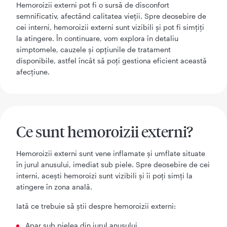
Hemoroizii externi pot fi o sursă de disconfort
semnificativ, afectând calitatea vieții. Spre deosebire de
cei interni, hemoroizii externi sunt vizibili și pot fi simțiți
la atingere. În continuare, vom explora în detaliu
simptomele, cauzele și opțiunile de tratament
disponibile, astfel încât să poți gestiona eficient această
afecțiune.
Ce sunt hemoroizii externi?
Hemoroizii externi sunt vene inflamate și umflate situate
în jurul anusului, imediat sub piele. Spre deosebire de cei
interni, acești hemoroizi sunt vizibili și îi poți simți la
atingere în zona anală.
Iată ce trebuie să știi despre hemoroizii externi:
Apar sub pielea din jurul anusului.