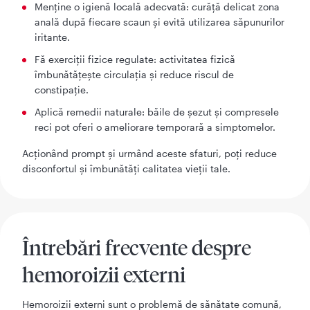
Menține o igienă locală adecvată: curăță delicat zona
anală după fiecare scaun și evită utilizarea săpunurilor
iritante.
Fă exerciții fizice regulate: activitatea fizică
îmbunătățește circulația și reduce riscul de
constipație.
Aplică remedii naturale: băile de șezut și compresele
reci pot oferi o ameliorare temporară a simptomelor.
Acționând prompt și urmând aceste sfaturi, poți reduce
disconfortul și îmbunătăți calitatea vieții tale.
Întrebări frecvente despre
hemoroizii externi
Hemoroizii externi sunt o problemă de sănătate comună,