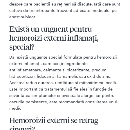
despre care pacienții au rețineri să discute. Iată care sunt
câteva dintre întrebările frecvent adresate medicului pe
acest subiect.
Există un unguent pentru
hemoroizi externi inflamați,
special?
Da, există unguente special formulate pentru hemoroizii
externi inflamați, care conțin ingrediente
antiinflamatoare, calmante și cicatrizante, precum
hidrocortizon, lidocaină, hamamelis sau oxid de zinc.
Acestea reduc durerea, umflătura și mâncărimea locală.
Este important ca tratamentul să fie ales în funcție de
severitatea simptomelor și eventuale alergii, iar pentru
cazurile persistente, este recomandată consultarea unui
medic.
Hemoroizii externi se retrag
singuri?