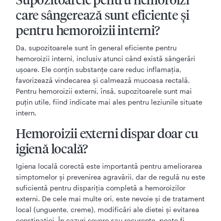
care sângerează sunt eficiente și
pentru hemoroizii interni?
Da, supozitoarele sunt în general eficiente pentru
hemoroizii interni, inclusiv atunci când există sângerări
ușoare. Ele conțin substanțe care reduc inflamația,
favorizează vindecarea și calmează mucoasa rectală.
Pentru hemoroizii externi, însă, supozitoarele sunt mai
puțin utile, fiind indicate mai ales pentru leziunile situate
intern.
Hemoroizii externi dispar doar cu
igienă locală?
Igiena locală corectă este importantă pentru ameliorarea
simptomelor și prevenirea agravării, dar de regulă nu este
suficientă pentru dispariția completă a hemoroizilor
externi. De cele mai multe ori, este nevoie și de tratament
local (unguente, creme), modificări ale dietei și evitarea
constipației. În cazuri severe sau recurente, poate fi