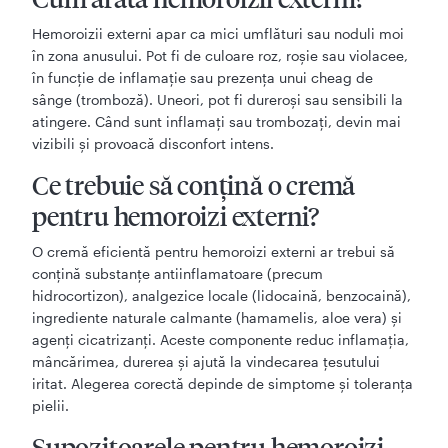
Hemoroizii externi apar ca mici umflături sau noduli moi
în zona anusului. Pot fi de culoare roz, roșie sau violacee,
în funcție de inflamație sau prezența unui cheag de
sânge (tromboză). Uneori, pot fi dureroși sau sensibili la
atingere. Când sunt inflamați sau trombozați, devin mai
vizibili și provoacă disconfort intens.
Ce trebuie să conțină o cremă
pentru hemoroizi externi?
O cremă eficientă pentru hemoroizi externi ar trebui să
conțină substanțe antiinflamatoare (precum
hidrocortizon), analgezice locale (lidocaină, benzocaină),
ingrediente naturale calmante (hamamelis, aloe vera) și
agenți cicatrizanți. Aceste componente reduc inflamația,
mâncărimea, durerea și ajută la vindecarea țesutului
iritat. Alegerea corectă depinde de simptome și toleranța
pielii.
Supozitoarele pentru hemoroizi