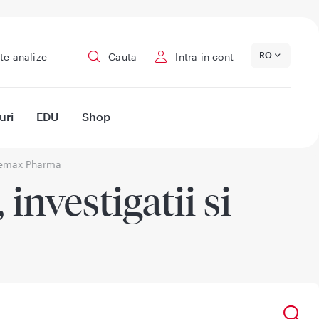
RO
te analize
Cauta
Intra in cont
uri
EDU
Shop
Gemax Pharma
investigatii si