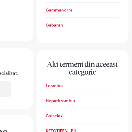
Gammanorm
Gabaran
Alti termeni din aceeasi
categorie
cializat.
Losmina
Hepathrombin
Colselax
KETOTIFEN LPH