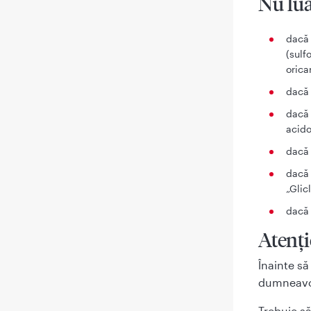
Nu lu
dacă 
(sulf
orica
dacă 
dacă 
acido
dacă 
dacă 
„Gli
dacă 
Atenți
Înainte să
dumneavoa
Trebuie să