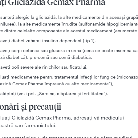
aţi Gliclazidă Gemax Pharma
sunteţi alergic la gliclazidă, la alte medicamente din aceeași grup
oniluree), la alte medicamente înrudite (sulfonamide hipoglicemiant
re dintre celelalte componente ale acestui medicament (enumerate l
aveţi diabet zaharat insulino-dependent (tip 1),
aveţi corpi cetonici sau glucoză în urină (ceea ce poate însemna că
ză diabetică), pre-comă sau comă diabetică,
aveţi boli severe ale rinichilor sau ficatului,
luați medicamente pentru tratamentul infecţiilor fungice (miconazol
clazidă Gemax Pharma împreună cu alte medicamente”),
alăptați (vezi pct. „Sarcina, alăptarea și fertilitatea”).
onări şi precauţii
 luaţi Gliclazidă Gemax Pharma, adresaţi-vă medicului
stră sau farmacistului.
 respectați planul de tratament prescris de către medicul