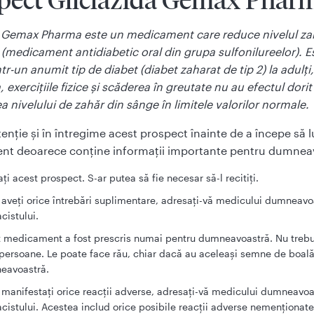
pect Gliclazidă Gemax Phar
ă Gemax Pharma este un medicament care reduce nivelul za
(medicament antidiabetic oral din grupa sulfonilureelor). E
într-un anumit tip de diabet (diabet zaharat de tip 2) la adulţi
, exerciţiile fizice şi scăderea în greutate nu au efectul dorit
 nivelului de zahăr din sânge în limitele valorilor normale.
atenţie şi în întregime acest prospect înainte de a începe să l
t deoarece conţine informaţii importante pentru dumnea
aţi acest prospect. S-ar putea să fie necesar să-l recitiţi.
aveţi orice întrebări suplimentare, adresaţi-vă medicului dumneavo
cistului.
 medicament a fost prescris numai pentru dumneavoastră. Nu trebui
 persoane. Le poate face rău, chiar dacă au aceleași semne de boal
eavoastră.
manifestaţi orice reacţii adverse, adresaţi-vă medicului dumneavoa
cistului. Acestea includ orice posibile reacţii adverse nemenţionate