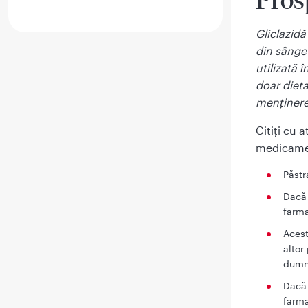
Pros
Gliclazid
din sânge 
utilizată 
doar dieta
menţinerea
Citiţi cu 
medicamen
Păstr
Dacă 
farma
Acest
altor
dumn
Dacă 
farma