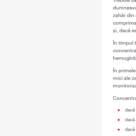
dumneavoa
zahăr din
comprimate
şi, dacă e
În timpul 
concentraț
hemoglobi
În primel
mici ale z
monitoriza
Concentraţ
dacă 
dacă 
dacă 