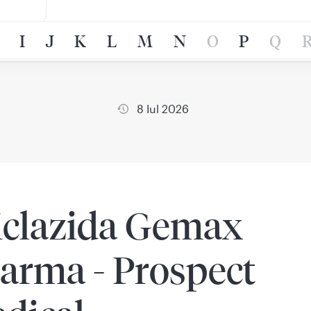
I
J
K
L
M
N
O
P
Q
8 Iul 2026
iclazida Gemax
arma - Prospect