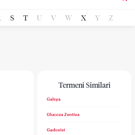
R
S
T
U
V
W
X
Y
Z
Termeni Similari
Galsya
Glucoza Zentiva
Gadovist