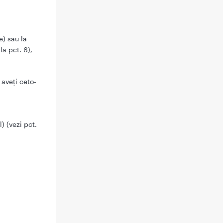
ă
e) sau la
a pct. 6),
 aveţi ceto-
) (vezi pct.