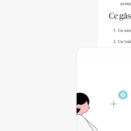
prosp
Ce găs
Ce est
Ce tre
Cum să
Reacţi
Cum se
Conţinu
1. C