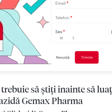
Email
u ce se utilizează
Telefon
ă Gemax Pharma este un medicament care reduce nivelul za
(medicament antidiabetic oral din grupa sulfonilureelor).
Sex
 Gemax Pharma este utilizată într-un anumit tip de diabet (d
M
F
tip 2) la adulţi, când doar dieta, exerciţiile fizice şi scădere
u au efectul dorit în menţinerea nivelului de zahăr din sâng
alorilor normale.
Renunţă
 trebuie să ştiţi înainte să luaț
lazidă Gemax Pharma