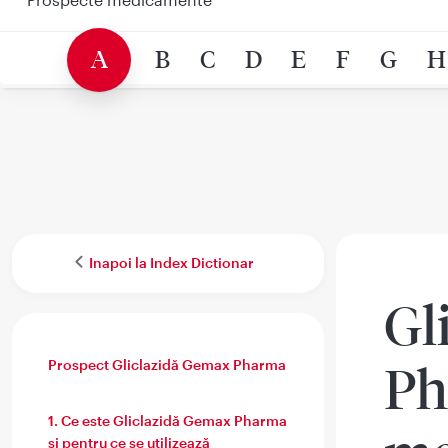
A
B
C
D
E
F
G
H
Inapoi la Index Dictionar
Gl
Prospect Gliclazidă Gemax Pharma
Ph
1. Ce este Gliclazidă Gemax Pharma
şi pentru ce se utilizează