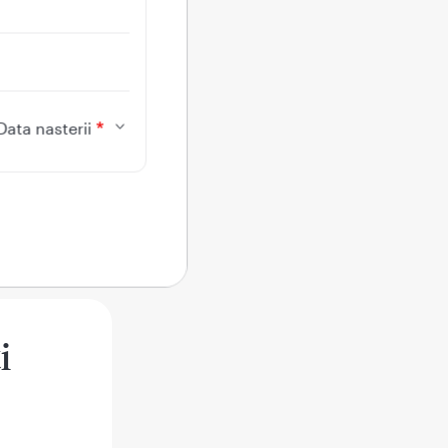
hărului
Data nasterii
iabet
a în
e în
i