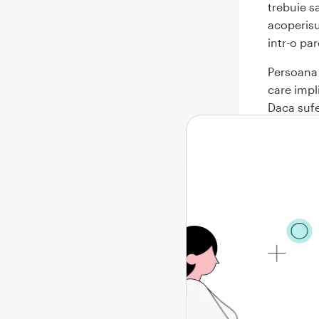
trebuie sa
acoperisu
intr-o pa
Persoana 
care impl
Daca sufer
putea sa 
medic psi
iti recom
specifice
denumita
Cine