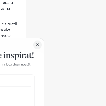
a repara
masina
e situatii
a vietii.
 care ai
ate la un
stic si sa
e inspirat!
bii
,
in inbox doar noutǎți