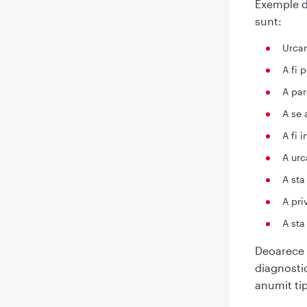
Exemple de
sunt:
Urcar
A fi 
A par
A se 
A fi i
A urca
A sta
A pri
A sta
Deoarece e
diagnosti
anumit tip