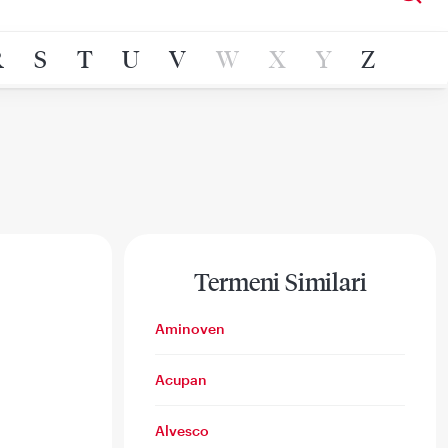
R
S
T
U
V
W
X
Y
Z
Termeni Similari
Aminoven
Acupan
Alvesco