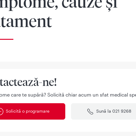
mptome, cauze și
atament
tactează-ne!
ome care te supără? Solicită chiar acum un sfat medical spe
Solicită o programare
Sună la 021 9268