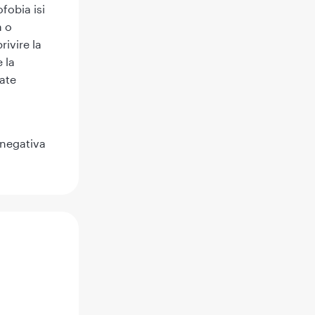
fobia isi
a o
rivire la
 la
oate
u
 negativa