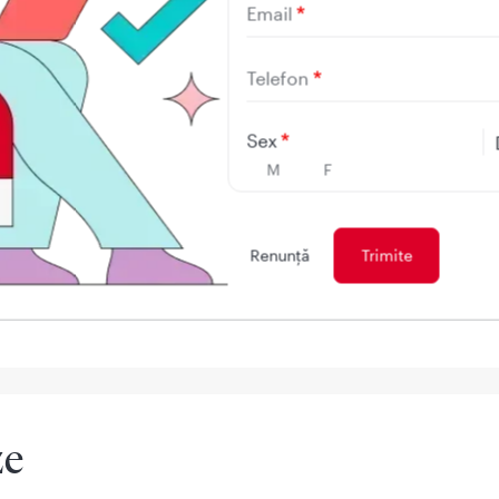
poate afecta pe oricine, la orice varsta. Fobiile specifice, 
Email
 sunt mai probabil sa se dezvolte la copii si sa devina evide
i si adultii tineri. Femeile sunt mai susceptibile de a dezvolt
Telefon
Sex
M
F
e frecventa este acrofobia?
Renunţă
este una dintre cele mai frecvente fobii. Aproximativ 3-6% 
 acrofobie.
ze