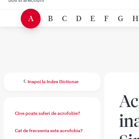
A
B
C
D
E
F
G
H
Inapoi la Index Dictionar
Ac
Cine poate suferi de acrofobie?
in
Cat de frecventa este acrofobia?