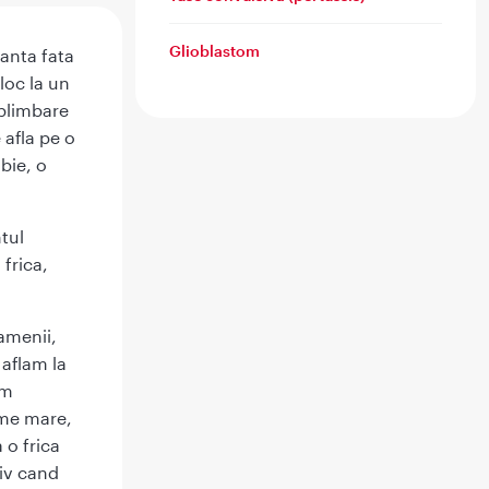
Glioblastom
tanta fata
loc la un
 plimbare
 afla pe o
obie, o
tul
frica,
oamenii,
 aflam la
im
time mare,
 o frica
siv cand