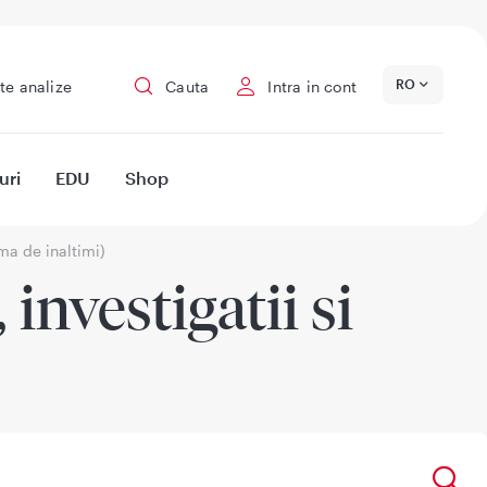
RO
te analize
Cauta
Intra in cont
uri
EDU
Shop
ma de inaltimi)
investigatii si