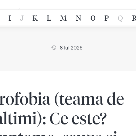
I
J
K
L
M
N
O
P
Q
8 Iul 2026
rofobia (teama de
altimi): Ce este?