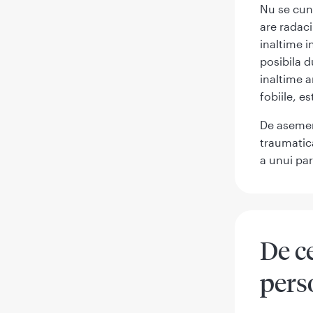
Nu se cuno
are radaci
inaltime i
posibila d
inaltime a
fobiile, e
De asemen
traumatica
a unui par
De ce
pers