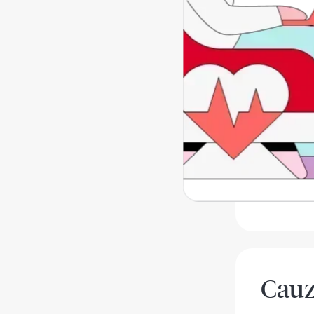
Acrofobia 
acrofobia,
adolescent
specifice.
Cat d
Acrofobia 
oameni au
Cau