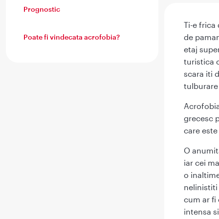
Prognostic
Ti-e frica
de pamant
Poate fi vindecata acrofobia?
etaj super
turistica 
scara iti 
tulburare
Acrofobia
grecesc p
care este
O anumita
iar cei m
o inaltim
nelinisti
cum ar fi
intensa s