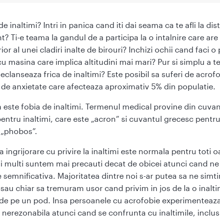
 de inaltimi? Intri in panica cand iti dai seama ca te afli la dis
? Ti-e teama la gandul de a participa la o intalnire care are 
ior al unei cladiri inalte de birouri? Inchizi ochii cand faci o
cu masina care implica altitudini mai mari? Pur si simplu a te
declanseaza frica de inaltimi? Este posibil sa suferi de acrof
 de anxietate care afecteaza aproximativ 5% din populatie.
 este fobia de inaltimi. Termenul medical provine din cuvan
entru inaltimi, care este „acron” si cuvantul grecesc pentru 
 „phobos”.
 ingrijorare cu privire la inaltimi este normala pentru toti 
ai multi suntem mai precauti decat de obicei atunci cand ne
e semnificativa. Majoritatea dintre noi s-ar putea sa ne simt
ti sau chiar sa tremuram usor cand privim in jos de la o inal
 de pe un pod. Insa persoanele cu acrofobie experimenteaza
i nerezonabila atunci cand se confrunta cu inaltimile, inclu