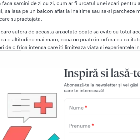
 faca sarcini de zi cu zi, cum ar fi urcatul unei scari pentru 
l, sa iasa pe un balcon aflat la inaltime sau sa-si parcheze 
rcare supraetajata.
care sufera de aceasta anxietate poate sa evite cu totul acel
ica o altitudine mai mare, ceea ce poate interfera cu calitate
i de o frica intensa care iti limiteaza viata si experientele in
te implici, este important sa mergi la un consult de specialit
hiatru, astfel incat medicul sa poata sa formuleze un diagno
Inspiră si lasă-t
ande un tratament adecvat. Din fericire, asemanator altor fo
, acrofobia poate fi tratata cu un anumit tip de psihoterapie
Aboneazǎ-te la newsletter și vei gǎsi 
 terapia de expunere.
care te intereseazǎ!
Nume
 poate suferi de acrofobie?
Prenume