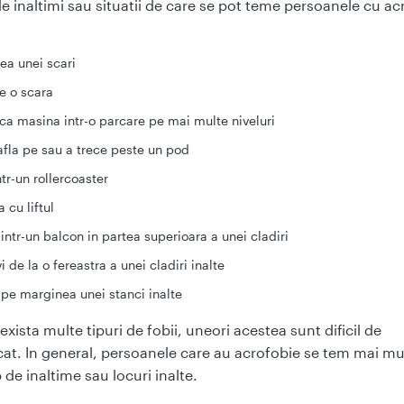
 inaltimi sau situatii de care se pot teme persoanele cu ac
ea unei scari
pe o scara
ca masina intr-o parcare pe mai multe niveluri
afla pe sau a trece peste un pod
ntr-un rollercoaster
 cu liftul
 intr-un balcon in partea superioara a unei cladiri
vi de la o fereastra a unei cladiri inalte
 pe marginea unei stanci inalte
xista multe tipuri de fobii, uneori acestea sunt dificil de
cat. In general, persoanele care au acrofobie se tem mai mu
 de inaltime sau locuri inalte.