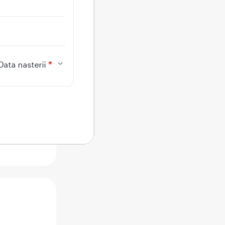
cum este
nte la
a fobii
Data nasterii
dintre