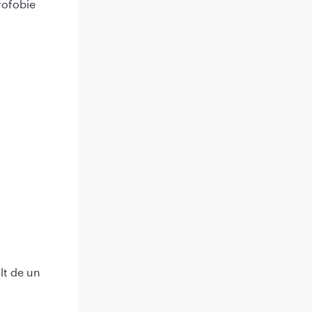
rofobie
lt de un