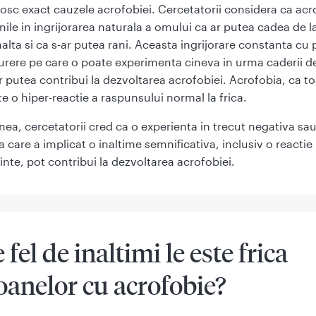
sc exact cauzele acrofobiei. Cercetatorii considera ca acro
nile in ingrijorarea naturala a omului ca ar putea cadea de l
nalta si ca s-ar putea rani. Aceasta ingrijorare constanta cu p
urere pe care o poate experimenta cineva in urma caderii de
r putea contribui la dezvoltarea acrofobiei. Acrofobia, ca t
ste o hiper-reactie a raspunsului normal la frica.
ea, cercetatorii cred ca o experienta in trecut negativa sa
 care a implicat o inaltime semnificativa, inclusiv o reactie
inte, pot contribui la dezvoltarea acrofobiei.
 fel de inaltimi le este frica
oanelor cu acrofobie?